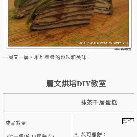
一層又一層，堆堆疊疊的趣味和美味！
麗文烘培
DIY
教室
抹茶千層蛋糕
製作
成品數量
:
A.
煎
可麗餅
：
5
吋一個
(
約
12
層餅皮
)