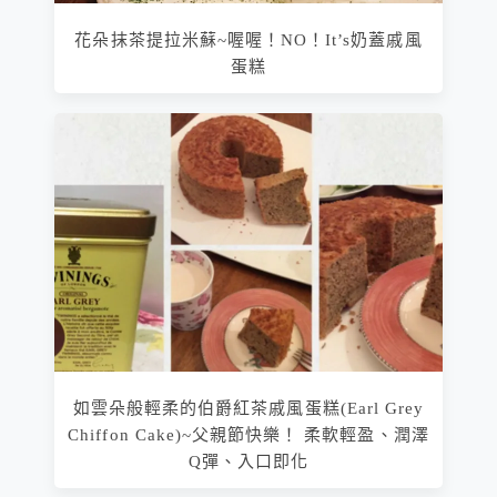
花朵抹茶提拉米蘇~喔喔！NO！It’s奶蓋戚風
蛋糕
如雲朵般輕柔的伯爵紅茶戚風蛋糕(Earl Grey
Chiffon Cake)~父親節快樂！ 柔軟輕盈、潤澤
Q彈、入口即化