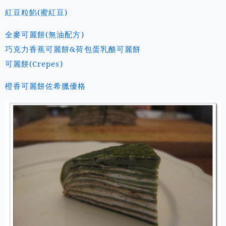
紅豆粒餡(蜜紅豆)
全麥可麗餅(無油配方)
巧克力香蕉可麗餅&荷包蛋乳酪可麗餅
可麗餅(Crepes)
橙香可麗餅佐希臘優格