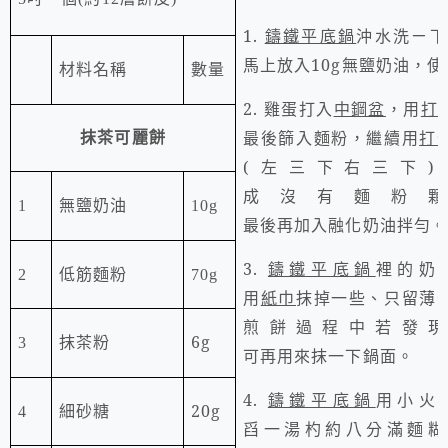
1.
鑄鐵平底鍋
沖水洗ㄧ下
馬上放入
10g
無鹽奶油，使
材料名稱
數量
2.
雞蛋打入
中鋼盆
，
用
打
最後篩入麵粉，繼續用
打
抹茶可麗餅
(
左三下右三下
)
成沒有麵粉
1
無鹽奶油
10g
最後再加入
融化奶油拌勻
。
3.
鑄鐵平底鍋
裡的奶
2
低筋麵粉
70g
用
紙巾
抹掉一些、只留薄
煎餅過程中若發
抹茶粉
6g
3
可再用來抹一下鍋面。
4.
鑄鐵平底鍋
用小火
細砂糖
20g
4
舀一湯杓約八分滿麵糊