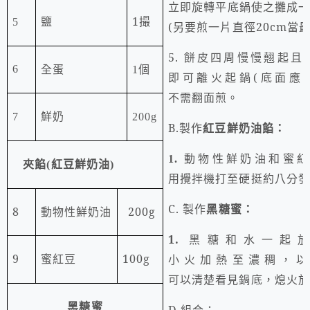
立即旋轉平底鍋使之攤成
1
撮
5
鹽
(
另要煎一片直徑
20cm
當
5.
餅皮四周慢慢翹起且
6
全蛋
1
個
即可離火起鍋
(
底面應
不需翻面煎。
7
鮮奶
200g
B.
製作
紅豆鮮奶油餡：
動物性鮮奶油和蜜紅
1.
夾餡
(
紅豆鮮奶油
)
用攪拌機打至硬挺約八分發
C.
製作
黑糖蜜：
8
動物性鮮奶油
200g
1.
黑糖和水一起
9
蜜紅豆
100g
小火加熱至濃稠，以
可以清楚看見鍋底，熄火放
黑糖蜜
D.
組合：