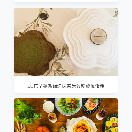
LC花型鑄鐵鍋烤抹茶米穀粉戚風蛋糕