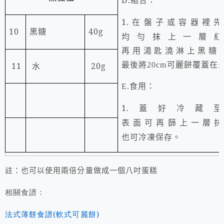
1.
在盤子或容器裡先
10
黑糖
40g
均勻抹上一層
再用湯匙澆淋上黑糖
11
水
20g
最後將
20cm
可麗餅覆蓋在
E.
食用：
1.
蓋好冷藏至
表面可再篩上一層抹
也可冷凍保存。
註：也可以使用兩倍分量做成一個八吋蛋糕
相關食譜：
法式薄餅食譜(軟式可麗餅)