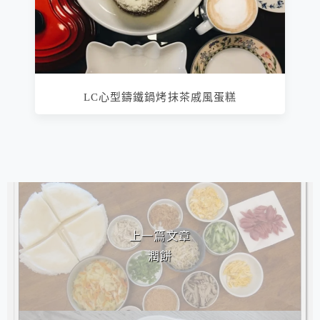
LC心型鑄鐵鍋烤抹茶戚風蛋糕
相連文章
上一篇文章
潤餅