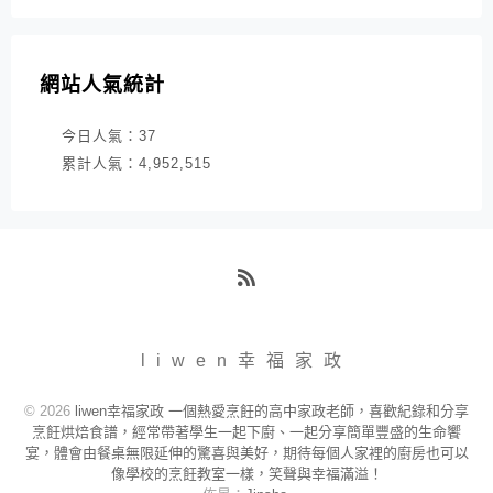
網站人氣統計
今日人氣：
37
累計人氣：
4,952,515
RSS
liwen幸福家政
© 2026
liwen幸福家政 一個熱愛烹飪的高中家政老師，喜歡紀錄和分享
烹飪烘焙食譜，經常帶著學生一起下廚、一起分享簡單豐盛的生命饗
宴，體會由餐桌無限延伸的驚喜與美好，期待每個人家裡的廚房也可以
像學校的烹飪教室一樣，笑聲與幸福滿溢！