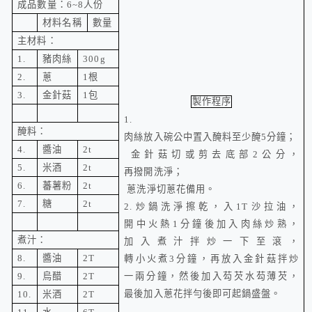
成品數量：
6~8
人份
材料名稱
數量
主材料：
1.
豬肉絲
300g
2.
蔥
1
根
3.
金針菇
1
包
製作程序
1.
醃料：
肉絲放入碗公中置入醃料至少醃
5
分鐘；
4.
醬油
2t
金針菇切或剪去底部
2
公分，
5.
米酒
2t
再撥開洗淨；
6.
蕃薯粉
2t
蔥洗淨切蔥花備用。
7.
糖
2t
2.
炒鍋洗淨擦乾，入
1T
沙拉油，
開中火熱
1
分鐘後加入肉絲炒熟，
煮汁：
加入煮汁拌炒一下至滾，
8.
醬油
2T
轉小火煮3分鐘，再放入金針菇拌炒
9.
烏醋
2T
一兩分鐘，然後加入芶芡水芶薄芡，
最後加入蔥花拌勻後即可起鍋盛盤。
10.
米酒
2T