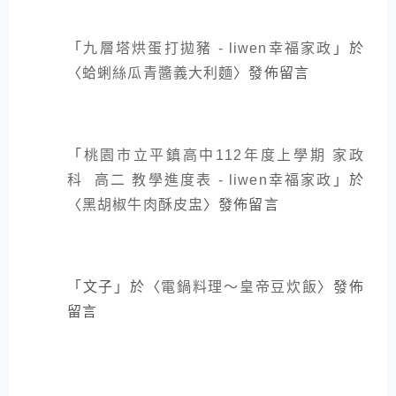
「
九層塔烘蛋打拋豬 - liwen幸福家政
」於
〈
蛤蜊絲瓜青醬義大利麵
〉發佈留言
「
桃園市立平鎮高中112年度上學期 家政
科 高二 教學進度表 - liwen幸福家政
」於
〈
黑胡椒牛肉酥皮盅
〉發佈留言
「
文子
」於〈
電鍋料理～皇帝豆炊飯
〉發佈
留言