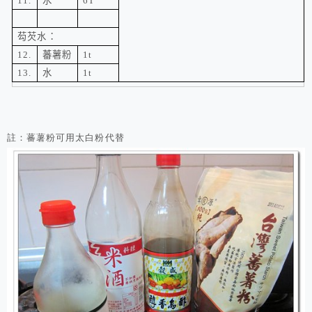
11.
水
6T
芶
芡水：
12.
蕃薯粉
1t
13.
水
1t
註：
蕃薯粉可用太白粉代替