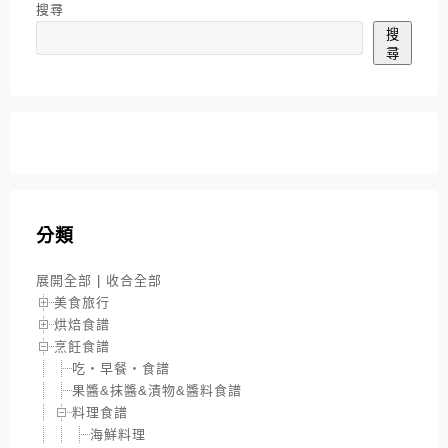
搜尋
搜
尋
分類
展開全部
|
收合全部
美食旅行
烘焙食譜
烹飪食譜
吃‧早餐‧食譜
果醬&抹醬&漬物&醬料食譜
料理食譜
海鮮料理