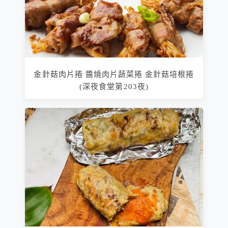
金針菇肉片捲 醬燒肉片蔬菜捲 金針菇培根捲
(深夜食堂第203夜)