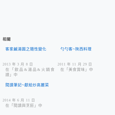
相關
客家鹹湯圓之隨性變化
勺勺客~陜西料理
2013 年 3 月 8 日
2011 年 11 月 29 日
在「飲品&湯品&火鍋食
在「美食賞味」中
譜」中
閱讀筆記~獻給炒高麗菜
2014 年 6 月 11 日
在「閱讀與烹飪」中