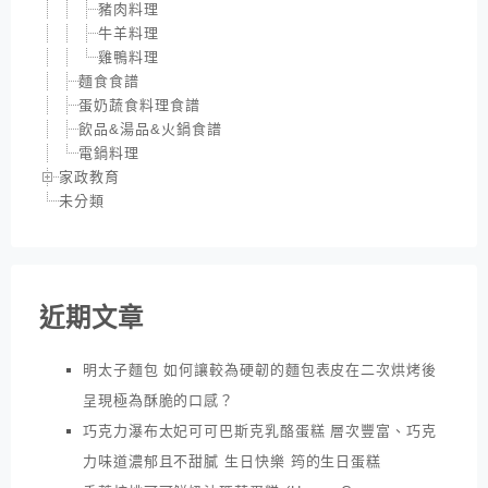
豬肉料理
牛羊料理
雞鴨料理
麵食食譜
蛋奶蔬食料理食譜
飲品&湯品&火鍋食譜
電鍋料理
家政教育
未分類
近期文章
明太子麵包 如何讓較為硬韌的麵包表皮在二次烘烤後
呈現極為酥脆的口感？
巧克力瀑布太妃可可巴斯克乳酪蛋糕 層次豐富、巧克
力味道濃郁且不甜膩 生日快樂 筠的生日蛋糕