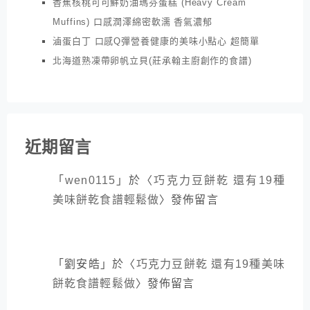
香蕉核桃可可鮮奶油瑪芬蛋糕 (Heavy Cream
Muffins) 口感潤澤綿密軟濡 香氣濃郁
滷蛋白丁 口感Q彈營養健康的美味小點心 超簡單
北海道熟凍帶卵帆立貝(莊承翰主廚創作的食譜)
近期留言
「
wen0115
」於〈
巧克力豆餅乾 還有19種
美味餅乾食譜輕鬆做
〉發佈留言
「
劉安皓
」於〈
巧克力豆餅乾 還有19種美味
餅乾食譜輕鬆做
〉發佈留言