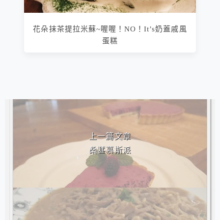
花朵抹茶提拉米蘇~喔喔！NO！It’s奶蓋戚風
蛋糕
相連文章
上一篇文章
桑葚慕斯派