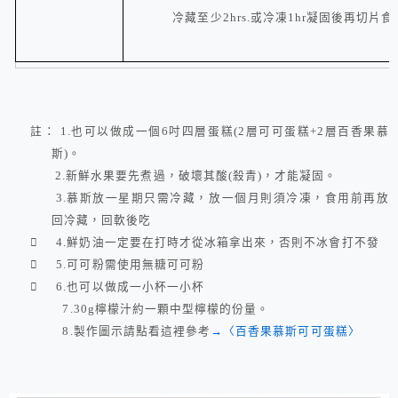
冷藏至少
2hrs.
或冷凍
1hr
凝固後再切片食
註：
1.
也可以做成一個
6
吋四層蛋糕
(2
層可可蛋糕
+2
層百香果慕
斯
)
。
2.
新鮮水果要先煮過，破壞其酸
(
殺青
)
，才能凝固。
3.
慕斯放一星期只需冷藏，放一個月則須冷凍，食用前再放
回冷藏，回軟後吃
 4.
鮮奶油一定要在打時才從冰箱拿出來，否則不冰會打不發
 5.
可可粉需使用無糖可可粉
 6.
也可以做成一小杯一小杯
7.30g
檸檬汁約一顆中型檸檬的份量。
8.製作圖示請點看這裡參考
→〈百香果慕斯可可蛋糕〉