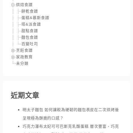
烘焙食譜
餅乾食譜
蛋糕&慕斯食譜
塔&派食譜
甜點食譜
麵包食譜
百變吐司
烹飪食譜
家政教育
未分類
近期文章
明太子麵包 如何讓較為硬韌的麵包表皮在二次烘烤後
呈現極為酥脆的口感？
巧克力瀑布太妃可可巴斯克乳酪蛋糕 層次豐富、巧克