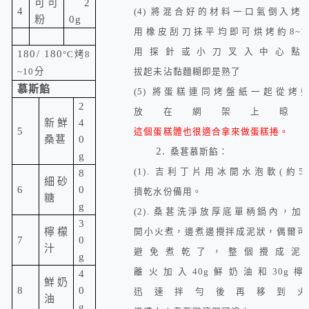
可可
2
4
(4)
將混合好的材料一口氣倒入烤
粉
0g
用橡皮刮刀抹平均即可烘烤約
8~1
用探針或小刀叉入中心點
180/ 180
°C
烤
8
~10
分
拔起未沾黏麵糊即是熟了
慕斯餡
(5)
將蛋糕連同烤盤紙一起從烤
2
放在網架上晾
新鮮
4
5
這個蛋糕體也很適合拿來做蛋糕捲。
桑葚
0
2.
桑葚慕斯餡：
g
(1).
吉利丁片用冰開水泡軟
(
約
5
8
細砂
6
0
擠乾水份備用。
糖
g
(2).
桑葚洗淨放厚底單柄鍋內，加
3
檸檬
開小火煮，邊煮邊攪拌成泥狀，偶爾可
7
0
汁
避免煮乾了，整個攪成泥
g
離火加入
40g
鮮奶油和
30g
檸
4
鮮奶
8
0
迅速拌勻後再移到火
油
g