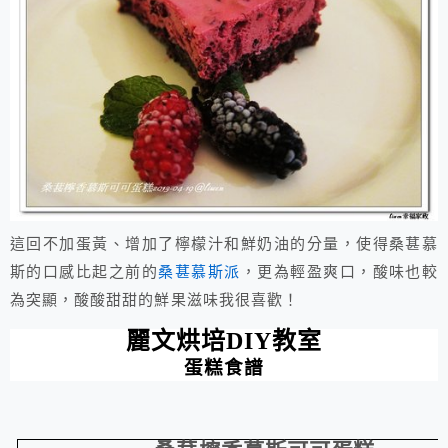
這回不加蛋黃、增加了檸檬汁和鮮奶油的分量，使得桑葚慕
斯的口感比起之前的
桑葚慕斯派
，更為輕盈爽口，酸味也較
為突顯，酸酸甜甜的鮮果滋味我很喜歡！
麗文烘培
DIY
教室
蛋糕食譜