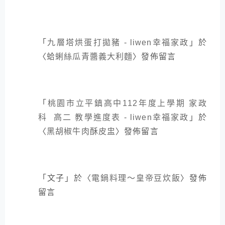
「
九層塔烘蛋打拋豬 - liwen幸福家政
」於
〈
蛤蜊絲瓜青醬義大利麵
〉發佈留言
「
桃園市立平鎮高中112年度上學期 家政
科 高二 教學進度表 - liwen幸福家政
」於
〈
黑胡椒牛肉酥皮盅
〉發佈留言
「
文子
」於〈
電鍋料理～皇帝豆炊飯
〉發佈
留言