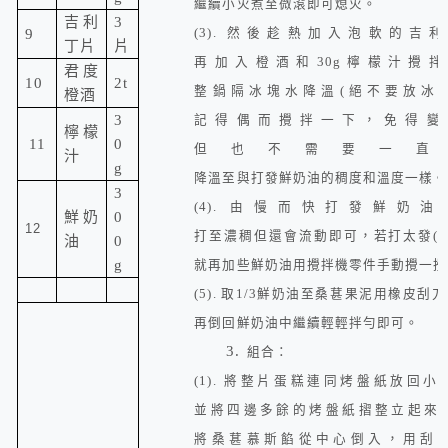
繼續小火煮至微滾即可熄火。
吉利
3
9
(3).
然後趁熱加入泡軟的吉利
丁片
片
再加入橙酒和
30g
檸檬汁攪拌
君度
10
2t
整鍋隔冰塊水降溫
(
絕不要放冰
橙酒
3
記得偶而攪拌一下，免得變
檸檬
11
0
但也不需要一直
汁
g
降溫至與打發鮮奶油的稠度和溫度一樣。
3
(4).
由慢而快打發鮮奶油
鮮奶
0
12
打至濃稠但還會流動即可，若打太發
(
油
0
g
就再加些鮮奶油用攪拌機零件手動攪一攪
(5).
取
1/3
鮮奶油至桑葚果泥用橡皮刮刀
再倒回鮮奶油中繼續輕輕拌勻即可。
3.
組合：
(1).
將整片蛋糕連同烤盤紙放回小
並將四邊多餘的烤盤紙摺整立起來
將桑葚慕斯餡從中心倒入，用刮