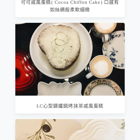
可可戚風蛋糕( Cocoa Chiffon Cake) 口感有
如絲綢般柔軟細緻
LC心型鑄鐵鍋烤抹茶戚風蛋糕