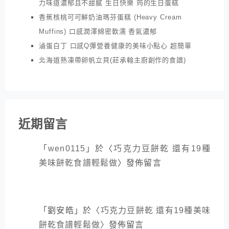
力味道濃郁且不甜膩 生日快樂 筠的生日蛋糕
香蕉核桃可可鮮奶油瑪芬蛋糕 (Heavy Cream
Muffins) 口感潤澤綿密軟濡 香氣濃郁
滷蛋白丁 口感Q彈營養健康的美味小點心 超簡單
北海道熟凍帶卵帆立貝(莊承翰主廚創作的食譜)
近期留言
「
wen0115
」於〈
巧克力豆餅乾 還有19種
美味餅乾食譜輕鬆做
〉發佈留言
「
劉安皓
」於〈
巧克力豆餅乾 還有19種美味
餅乾食譜輕鬆做
〉發佈留言