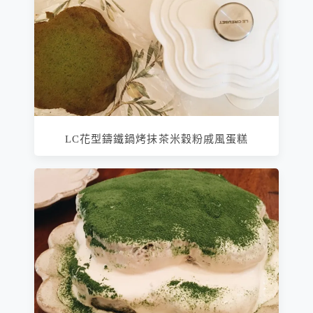
LC花型鑄鐵鍋烤抹茶米穀粉戚風蛋糕