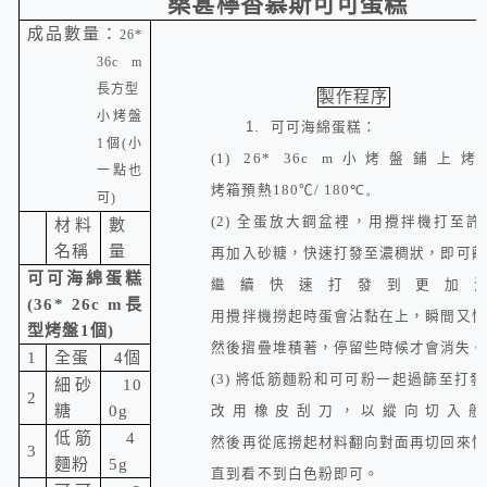
桑葚檸香
慕斯可可蛋糕
成品數量：
26*
36c m
長方型
製作程序
小烤盤
1.
可可海綿蛋糕：
1
個
(
小
(1) 26* 36c m
小烤盤鋪上烤
一點也
烤箱預熱
180
℃
/ 180
℃
。
可
)
(2)
全蛋放大鋼盆裡，用攪拌機打至許
材料
數
名稱
量
再加入砂糖，快速打發至濃稠狀，即可離
可可海綿蛋糕
繼續快速打發到更加
(36* 26c m
長
用攪拌機撈起時蛋會沾黏在上，瞬間又慢
型烤盤
1
個
)
然後摺疊堆積著，停留些時候才會消失。
1
全蛋
4
個
(3)
將低筋麵粉和可可粉一起過篩至打發
細砂
10
2
糖
0g
改用橡皮刮刀，以縱向切入般
低筋
4
然後再從底撈起材料翻向對面再切回來快
3
麵粉
5g
直到看不到白色粉即可。