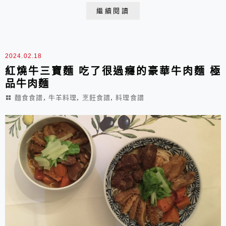
場買來當天現做還溫溫暖暖的潤餅皮。中午，一家人圍坐
繼續閱讀
在餐桌，自己包自己的潤餅卷，愛吃什麼加什麼，沒人會
勉強你非包進什麼不可，這多一點那少一點，經常一不小
心就包成了胖潤餅，還可能料多到包不起來，只好被迫...
2024.02.18
紅燒牛三寶麵 吃了很過癮的豪華牛肉麵 極
品牛肉麵
,
,
,
麵食食譜
牛羊料理
烹飪食譜
料理食譜