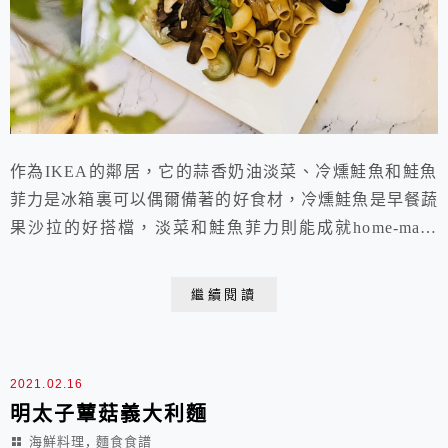
作為IKEA的鄰居，它的蒜香奶油淡菜、冷燻鮭魚和鮭魚
菲力是冰箱裏可以偶爾備著的好食材，冷燻鮭魚是早餐蔬
果沙拉的好搭檔，淡菜和鮭魚菲力則能成就home-made
豪華pasta。只有自己煮，才能吃到料比麵多的義大利
麵。蒜香奶油淡菜牛肝菌鮭魚菲力貝殼麵（3～4人份）
繼續閱讀
材料：鮭魚菲力 4片（500g)(灑1/2T海鹽醃10分鐘）蒜香
奶油淡菜 1包洋蔥 1顆（洗淨去皮剖半，1/4切丁，其餘
切絲或條）蒜頭 6...
2021.02.16
明太子蕈菇義大利麵
,
海鮮料理
麵食食譜