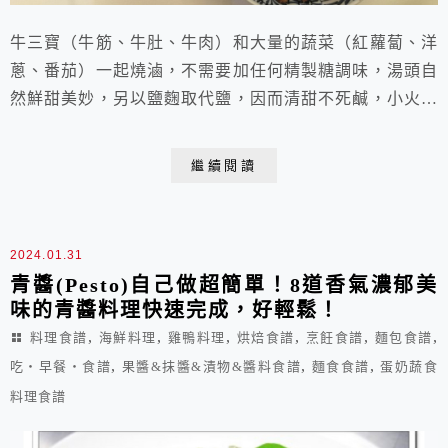
牛三寶（牛筋、牛肚、牛肉）和大量的蔬菜（紅蘿蔔、洋
蔥、番茄）一起燒滷，不需要加任何精製糖調味，湯頭自
然鮮甜美妙，另以鹽麴取代鹽，因而清甜不死鹹，小火慢
滷一個半小時再續悶一夜，牛三寶入味軟嫩，好吃極了！
再搭配Q彈的麵條，就是一碗極品牛三寶麵了。 紅燒牛
繼續閱讀
三寶 首次發佈時間2020/07/06 成品份量：約6碗牛肉麵
材料： 1.洋蔥(絲) 2顆2.大蒜 8瓣3.薑(片) 10片4.蔥(長段)
2根5....
2024.01.31
青醬(Pesto)自己做超簡單！8道香氣濃郁美
味的青醬料理快速完成，好輕鬆！
,
,
,
,
,
,
料理食譜
海鮮料理
雞鴨料理
烘焙食譜
烹飪食譜
麵包食譜
,
,
,
吃‧早餐‧食譜
果醬&抹醬&漬物&醬料食譜
麵食食譜
蛋奶蔬食
料理食譜