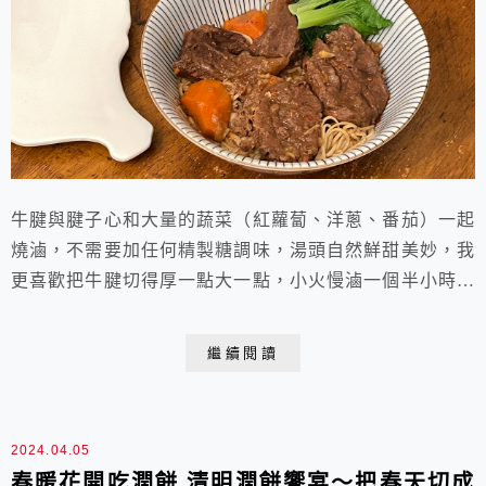
牛腱與腱子心和大量的蔬菜（紅蘿蔔、洋蔥、番茄）一起
燒滷，不需要加任何精製糖調味，湯頭自然鮮甜美妙，我
更喜歡把牛腱切得厚一點大一點，小火慢滷一個半小時再
續悶一夜讓牛腱更入味，厚實的口感軟嫩帶Q，好吃極
了！再搭配Q彈的麵條，就是一碗極品牛肉麵了。我還留
繼續閱讀
了兩顆完整牛腱不切一起滷，滷製完成後，冷藏冰硬再切
片食用，花一次工夫完成兩種料理，一次多滷一些冷凍起
來慢慢吃，好省力方便，這是職業婦女天天備餐的妙方。
2024.04.05
...
春暖花開吃潤餅 清明潤餅饗宴～把春天切成