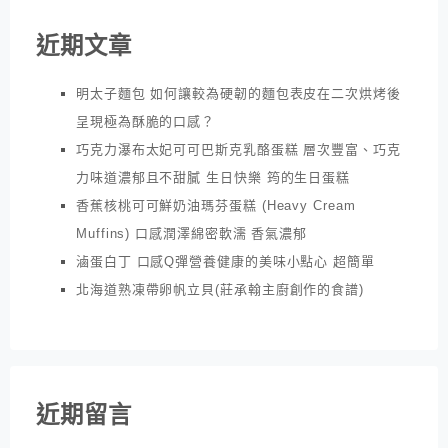
近期文章
明太子麵包 如何讓較為硬韌的麵包表皮在二次烘烤後
呈現極為酥脆的口感？
巧克力瀑布太妃可可巴斯克乳酪蛋糕 層次豐富、巧克
力味道濃郁且不甜膩 生日快樂 筠的生日蛋糕
香蕉核桃可可鮮奶油瑪芬蛋糕 (Heavy Cream
Muffins) 口感潤澤綿密軟濡 香氣濃郁
滷蛋白丁 口感Q彈營養健康的美味小點心 超簡單
北海道熟凍帶卵帆立貝(莊承翰主廚創作的食譜)
近期留言