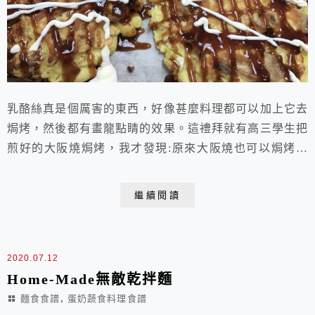
乳酪絲真是個厲害的東西，好像甚麼料理都可以加上它去
焗烤，然後都有畫龍點睛的效果。這禮拜就有高三學生把
煎好的大阪燒焗烤，我才發現:原來大阪燒也可以焗烤，
而且挺好吃，更為酥香呢!只是也增加了熱量，偶一為之
即可。日文的OKONOMI就是「偏愛」的意思，所以大
繼續閱讀
阪燒又稱「好吃燒」，顧名思義就是把喜歡的東西都加入
麵糊裡攪拌均勻後再煎成餅。有一次做大板燒的時候，有
個學生告訴我他們家經常煎這樣的餅，只是沒這麼豪華...
2020.07.12
Home-Made無敵乾拌麵
,
麵食食譜
蛋奶蔬食料理食譜