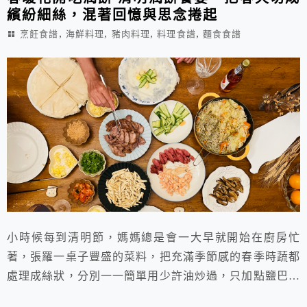
繽紛細絲，混著回憶與思念捲起
,
,
,
,
烹飪食譜
海鮮料理
豬肉料理
料理食譜
麵食食譜
小時候每到清明節，媽媽總是會一大早就開始在廚房忙
著，張羅一桌子豐盛的菜料，把充滿季節感的春季時蔬都
處理成絲狀，分別一一簡單用少許油炒過，只加點鹽巴調
味，清爽的口感，就像春天的味道.…..然後還要抽空到市