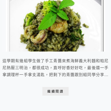
這學期有幾組學生做了手工青醬來煮海鮮義大利麵和帕尼
尼熱壓三明治，都很成功，直呼好香好好吃，最後還一手
拿調理杯一手拿支湯匙，把剩下的青醬跟別組同學分享，
大家一起陶醉在美好的滋味裡。過去曾經有學生在大賣場
買了罐裝青醬煮義大利麵，覺得味道詭異難以入口，市售
繼續閱讀
罐頭青醬似乎真的很少有好吃的，而且顏色都不青，香氣
也不對，所以我總是提醒學生：「青醬製作非常簡單，要
吃最好自己做。」真的超怕在課堂上再出現難吃詭異的