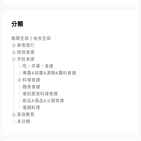
分類
展開全部
|
收合全部
美食旅行
烘焙食譜
烹飪食譜
吃‧早餐‧食譜
果醬&抹醬&漬物&醬料食譜
料理食譜
麵食食譜
蛋奶蔬食料理食譜
飲品&湯品&火鍋食譜
電鍋料理
家政教育
未分類