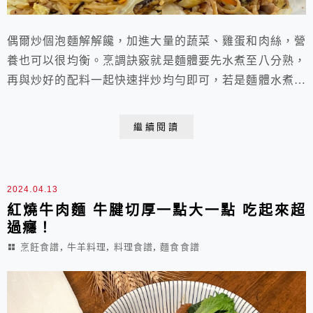
偶爾炒個泡麵解解饞，加進大量的蔬菜、雞蛋和肉絲，營
養也可以很均衡。烹調訣竅就是麵體要先水煮至八分熟，
再與炒好的配料一起快速拌炒均勻即可，若是麵體水煮太
熟或拌炒過久，就很容易過爛不Q了，而且會容易黏鍋
喔。 炒泡麵（2盤份） 首次發佈：2021.08.24 材料： 維
繼續閱讀
力炸醬麵 2包（並使用其中2包炸醬包和1包湯料粉包）
蒜頭 6瓣（切末） 紅辣椒 1顆（切圈） 雞蛋 2顆（打入
碗裡拌勻） 肉絲 150...
2024.04.13
紅燒牛肉麵 牛腱切厚一點大一點 吃起來超
過癮！
,
,
,
烹飪食譜
牛羊料理
料理食譜
麵食食譜