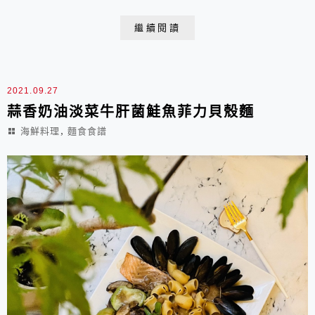
傳統食物？貝爾的廚師媽媽也許在家庭料理中結合了各國
的料理方式，而成了他們經常食用的家常菜？不過我這算
繼續閱讀
是清爽版的，貝爾做的濃郁多了，十足的熱情巴西，但是
兩個都非常美味！可以做為主食，也可以當一道菜享用，
但是務必趁熱吃喔！ <來自巴西與法國的美食料...
2021.09.27
蒜香奶油淡菜牛肝菌鮭魚菲力貝殼麵
,
海鮮料理
麵食食譜