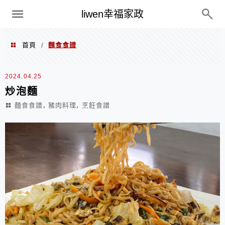
menu
liwen幸福家政
首頁
麵食食譜
/
麵食食譜
2024.04.25
炒泡麵
,
,
麵食食譜
豬肉料理
烹飪食譜