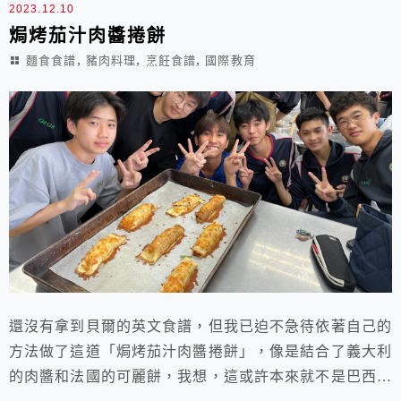
2023.12.10
青...
焗烤茄汁肉醬捲餅
,
,
,
麵食食譜
豬肉料理
烹飪食譜
國際教育
還沒有拿到貝爾的英文食譜，但我已迫不急待依著自己的
方法做了這道「焗烤茄汁肉醬捲餅」，像是結合了義大利
的肉醬和法國的可麗餅，我想，這或許本來就不是巴西的