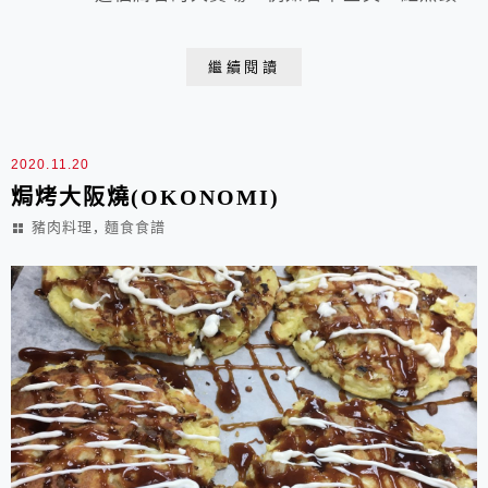
鮭魚卵、牛尾、BRIE乳酪、松露醬⋯，價格實惠，而且
品質也很好，最近更發現連明太子也有了，包裝份量依然
繼續閱讀
比一般賣場大，一盒足足有300公克，但也剛好可以同時
拿來製作抹醬烤麵包和煮一份下料不手軟的豪華義大利
麵，鮮香滑腴，太過癮了！明太子蕈菇義大利麵（3人
2020.11.20
份）...
焗烤大阪燒(OKONOMI)
,
豬肉料理
麵食食譜