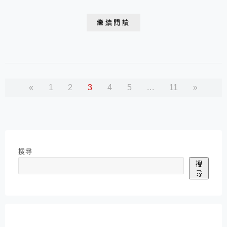
在30~80元之間，小小一塊麵體加上醬料包，這樣的價格
真是挺高的，其實只要找到好吃Q彈的麵條(例如台南關
繼續閱讀
廟麵、手工日曬麵)，加上家裡各式的醬料和調味料，喜
歡甚麼就加甚麼，簡簡單單即可自行烹調出美味豐盛的無
敵乾拌麵啊!又可以減少攝取許多不必要的添加物呢...
«
1
2
3
4
5
...
11
»
搜尋
搜
尋