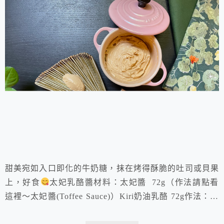
甜美宛如入口即化的牛奶糖，抹在烤得酥脆的吐司或貝果
上，好食
太妃乳酪醬材料：太妃醬 72g（作法請點看
這裡～太妃醬(Toffee Sauce)）Kiri奶油乳酪 72g作法：將
奶油乳酪放入小鋼盆裡用攪拌機拌勻，再加入太妃醬繼續