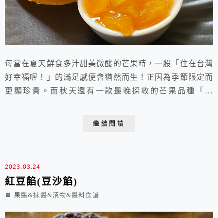
每當在夏天鮮食多汁甜美微酸的芒果時，一股「住在台灣
好幸福喔！」的滿足感便會猶然而生！正因為季節限定而
更顯珍貴。而秋天還有一款最晚採收的芒果品種「凱
特」，又稱「九月的芒果」，購買時通常都還很生硬，必
須室溫再熟成多天才會變黃變軟，可是經常擺了近一週還
繼續閱讀
是硬梆梆，或是尾巴軟了頭還是硬的，所以總是吃到酸溜
溜的，對了！芒果果醬！就把握最後的機會做一些，把這
人間美味收藏起來，可以拿來佐麵包，製作芒果乳酪抹醬
2023.03.24
或烤...
紅豆餡(豆沙餡)
果醬&抹醬&漬物&醬料食譜