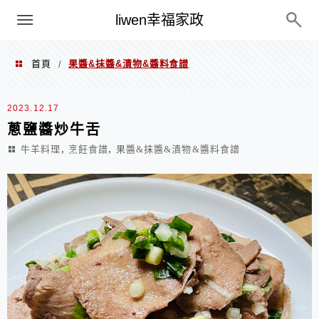
menu
liwen幸福家政
首頁
果醬&抹醬&漬物&醬料食譜
/
果醬&抹醬&漬物&醬料食譜
2023.12.17
蔥鹽醬炒牛舌
,
,
牛羊料理
烹飪食譜
果醬&抹醬&漬物&醬料食譜