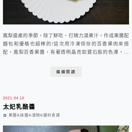
鳳梨盛產的季節，除了鮮吃、打精力湯果汁，作成果醬配
麵包和優格也超棒的!這次用冷凍保存的百香果肉來搭
配，鳳梨百香果醬，有著透明晶亮如寶石般的色澤，真
美！百香果(Passion fruit)於1901年間，由日本引進台
灣，由於花的外形跟日本古時的時鐘面很相似，因此日本
繼續閱讀
人稱它為「時計草」，果實就稱為「時計果」或「時鐘
果」。其實百香果圓形的花朵看起來也很像太陽的臉譜，
而那絲狀的花瓣就像太陽射出的光芒，它的...
2021.04.10
太妃乳酪醬
果醬&抹醬&漬物&醬料食譜