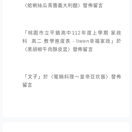
〈
蛤蜊絲瓜青醬義大利麵
〉發佈留言
「
桃園市立平鎮高中112年度上學期 家政
科 高二 教學進度表 - liwen幸福家政
」於
〈
黑胡椒牛肉酥皮盅
〉發佈留言
「
文子
」於〈
電鍋料理～皇帝豆炊飯
〉發佈
留言