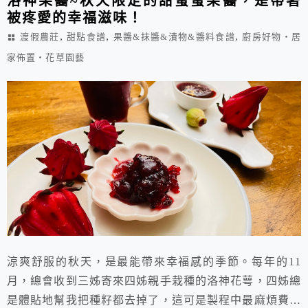
洛神果醬~秋天限定的甜蜜蜜果醬，是帶著
被疼愛的幸福滋味！
,
,
,
渡假農莊
甜點食譜
果醬&抹醬&漬物&醬料食譜
廚房好物‧居
家佈置‧花草園藝
涼爽舒服的秋天，是最能帶來幸福感的季節。每年的11
月，總會收到三姊寄來四姊親手栽種的洛神花萼，四姊總
是體貼地幫我把種籽都去掉了，這可是製程中最麻煩費時