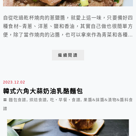
自從吃過乾杯燒肉的蔥鹽醬，就愛上這一味，只要備好四
種食材~青蔥、洋蔥、鹽和香油，其實自己做也很簡單方
便，除了當作燒肉的沾醬，也可以拿來作為青菜和各種肉
類炒食的調味料，香氣濃郁芬芳，滋味鹹香清爽，好喜
歡！ 蔥鹽醬炒牛舌 材料： 1.牛舌 400g 2.蔥鹽醬 4湯匙
繼續閱讀
蔥鹽醬材料： 1.有機青蔥 4枝約60g（徹底洗淨再切細
圈） 2.洋蔥 1/4顆約60g（切細末） 3.海鹽 ...
2023.12.02
韓式六角大蒜奶油乳酪麵包
,
,
,
麵包食譜
烘焙食譜
吃‧早餐‧食譜
果醬&抹醬&漬物&醬料食
譜