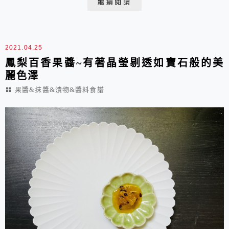
繼續閱讀
漬楊梅材料：楊梅2400g二砂糖450g細砂糖 550g君度橙
酒25g作法：1.在流水下將楊梅一顆顆仔細地沖洗乾淨，
可能還需要用菜瓜布輕輕刷洗，因為凹...
2021.04.25
鳳梨百香果醬~有著晶瑩剔透如寶石般的美
麗色澤
果醬&抹醬&漬物&醬料食譜