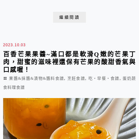
的部分啊！艷紅漂亮的花萼，做成酸甜爽脆的蜜餞或軟Q
的果醬都好美味！自己做的洛神果醬軟Q酸甜，不像市售
繼續閱讀
多數果醬只有甜味，而吃不到水果本身的風味。因為最辛
苦麻煩的部份姊姊們都已經幫忙處理了，我只需花點時間
就可製作出足足可吃上一整年的美味美麗果醬，真的是
2023.10.03
好...
百香芒果果醬~滿口都是軟滑Q嫩的芒果丁
肉，甜蜜的滋味裡還保有芒果的酸甜香氣與
口感喔！
,
,
,
果醬&抹醬&漬物&醬料食譜
烹飪食譜
吃‧早餐‧食譜
蛋奶蔬
食料理食譜