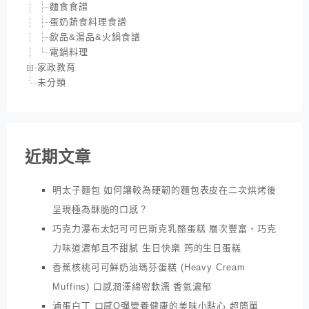
麵食食譜
蛋奶蔬食料理食譜
飲品&湯品&火鍋食譜
電鍋料理
家政教育
未分類
近期文章
明太子麵包 如何讓較為硬韌的麵包表皮在二次烘烤後
呈現極為酥脆的口感？
巧克力瀑布太妃可可巴斯克乳酪蛋糕 層次豐富、巧克
力味道濃郁且不甜膩 生日快樂 筠的生日蛋糕
香蕉核桃可可鮮奶油瑪芬蛋糕 (Heavy Cream
Muffins) 口感潤澤綿密軟濡 香氣濃郁
滷蛋白丁 口感Q彈營養健康的美味小點心 超簡單