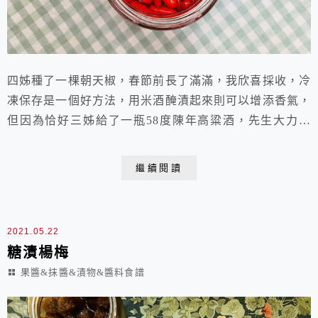
四姊種了一棵朝天椒，春節前長了滿滿，我欣喜採收，冷
凍保存是一個好方法，用米酒醃漬起來則可以增添香氣，
但因為恰好三姊給了一瓶58度陳年高粱酒，先生大力鼓
吹我用它來醃漬這些辣椒，好吧！就試試看嘍！高粱酒的
香氣應該比米酒更濃厚，期待它們能替需要使用到辣椒的
繼續閱讀
料理增添美味。高粱酒醃漬朝天椒材料：朝天椒 200g海
鹽 12g花椒粒 1小匙八角 1粒月桂葉 1片58度高粱酒 約
236g作法：1.朝天椒洗淨，平鋪...
2021.05.22
糖漬楊梅
果醬&抹醬&漬物&醬料食譜