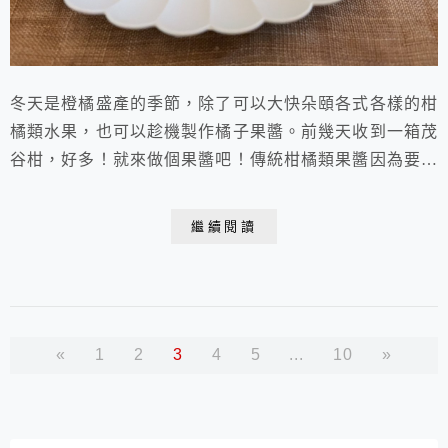
冬天是橙橘盛產的季節，除了可以大快朵頤各式各樣的柑
橘類水果，也可以趁機製作橘子果醬。前幾天收到一箱茂
谷柑，好多！就來做個果醬吧！傳統柑橘類果醬因為要耗
時處理果皮，因此大概是所有果醬裡最耗時費工的了，但
因為這箱茂谷柑應該不是有機，所以索性就不用了，只取
繼續閱讀
果肉，這樣就簡單多了，而且成品比較不苦澀，但為了增
加膠質和香氣，另加了一顆檸檬皮絲和兩片自製有機美人
柑皮絲。柑橘特有的清新香氣，在洗切熬煮的過程中不
斷...
«
1
2
3
4
5
...
10
»