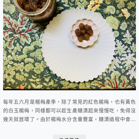
每年五六月是楊梅產季，除了常見的紅色楊梅，也有黃色
的白玉楊梅，同樣都可以趁生產糖漬起來慢慢吃，免得沒
幾天就放壞了。由於楊梅水分含量豐富，糖漬過程中會煮
出很多水，使用撈一次水並分兩次加糖，可以減省煮的時
間。我喜歡糖少加點兒，保留楊梅酸酸甜甜的好滋味。糖