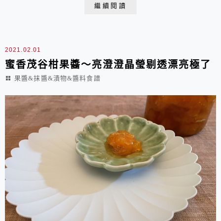
拌勻即可，然後舀入帶蓋小盅冷藏保存。相關食譜：山形
繼續閱讀
吐司超Q軟超有彈性的可可吐司原味貝果(Bagel)藍莓貝果
(Blueberry Bagels)可可貝果(Cocoa Bag...
2021.02.01
蜜香茂谷柑果醬～亮澄澄晶瑩剔透漂亮極了
果醬&抹醬&漬物&醬料食譜