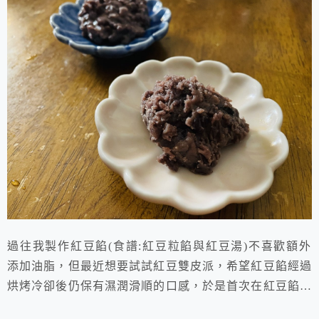
過往我製作紅豆餡(食譜:紅豆粒餡與紅豆湯)不喜歡額外
添加油脂，但最近想要試試紅豆雙皮派，希望紅豆餡經過
烘烤冷卻後仍保有濕潤滑順的口感，於是首次在紅豆餡裡
面加進無水奶油與蜂蜜，多了奶香與蜂蜜香的紅豆餡香氣