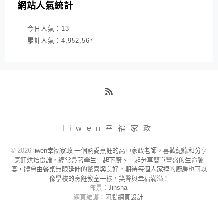
網站人氣統計
今日人氣：
13
累計人氣：
4,952,567
RSS
liwen幸福家政
© 2026
liwen幸福家政 一個熱愛烹飪的高中家政老師，喜歡紀錄和分享
烹飪烘焙食譜，經常帶著學生一起下廚、一起分享簡單豐盛的生命饗
宴，體會由餐桌無限延伸的驚喜與美好，期待每個人家裡的廚房也可以
像學校的烹飪教室一樣，笑聲與幸福滿溢！
佈景：
Jinsha
.
網頁維護：
阿腸網頁設計
.