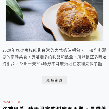
2020年底從南韓紅到台灣的大蒜奶油麵包，一如許多邪
惡的南韓美食，有著爆多的乳酪和熱量，所以觀望多時始
終卻步，然那一天304晞妤不嫌麻煩地在家裡先做了麵糰
發酵再帶來學校，領著組員做了這款失控的美味，讓我看
了不禁也想親自動手做做看。因為大蒜奶油醬和奶油乳酪
繼續閱讀
醬已經熱量爆表，所以麵包體就使用低糖低油的軟式歐
包，內餡照例也減量並減糖，比較喜歡大蒜奶油麵包甜味
不要過重。 假日會大量運動的早午餐才能吃這款熱量...
2023.11.10