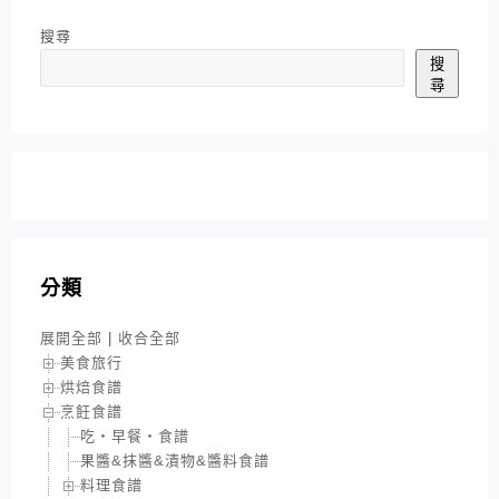
搜尋
搜
尋
分類
展開全部
|
收合全部
美食旅行
烘焙食譜
烹飪食譜
吃‧早餐‧食譜
果醬&抹醬&漬物&醬料食譜
料理食譜