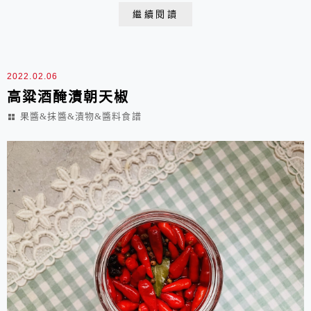
更馥郁，而因為喜歡在豆沙裡仍能保有紅豆粒的口感，所
繼續閱讀
以並未將煮軟的紅豆先打成泥及過篩去皮，而是加糖後邊
煮邊壓搗，這部分可以依個人喜好或需求調整。五十嵐大
介在《小森食光》中提到：凡事都不能太過急躁。煮紅...
2022.02.06
高粱酒醃漬朝天椒
果醬&抹醬&漬物&醬料食譜