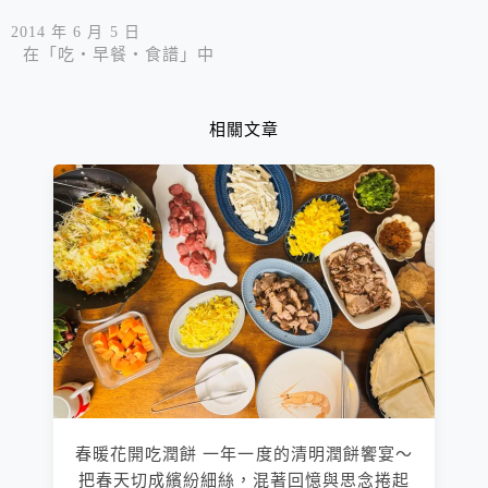
2014 年 6 月 5 日
在「吃‧早餐‧食譜」中
相關文章
春暖花開吃潤餅 一年一度的清明潤餅饗宴～
把春天切成繽紛細絲，混著回憶與思念捲起