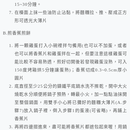
15~30分鐘。
在檯面上抹一些油防止沾黏，將麵糰拉、推、壓成正方
形可透光大薄片
B.煎香蕉煎餅
將一顆雞蛋打入小碗裡拌勻備用(也可以不加蛋，或者
也可以將香蕉片和雞蛋拌在一起，但要注意這樣雞蛋可
能比較不容易熟透，煎好切開後若發現雞蛋沒熟，可入
150度烤箱烘5分鐘讓蛋熟)；香蕉切成0.3~0.5cm厚小
圓片
底直徑至少25公分的鑄鐵平底鍋水洗不擦乾，開中大火
燒乾水分順便將鍋子預熱，轉最小火，加一點點油抹開
至整個鍋面，用雙手小心將已攤好的麵糰大薄片(A.步
驟7)放入鍋子裡，倒入步驟1的蛋液(可省略)，再鋪上
香蕉片
再將四邊摺進來，盡可能將香蕉片都遮包起來喔！用鍋