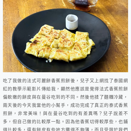
吃了我做的法式可麗餅香蕉煎餅後，兒子又上網找了泰國網
紅的教學示範影片傳給我，顯然他應該是覺得法式香蕉煎餅
偏軟嫩的餅皮與在曼谷吃到的不同。然後他揉了麵糰冷藏，
兩天後的今天我當他的小幫手，成功完成了真正的泰式香蕉
煎餅，非常美味！與在曼谷吃到的有差異嗎？兒子說差不
多，但自己做的比較厚一點。因為他香蕉切得較厚些，也鋪
得比較多，還有餅皮有些地方攤得不夠薄，而且受限於我們