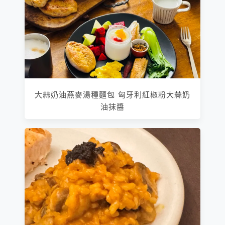
大蒜奶油燕麥湯種麵包 匈牙利紅椒粉大蒜奶
油抹醬