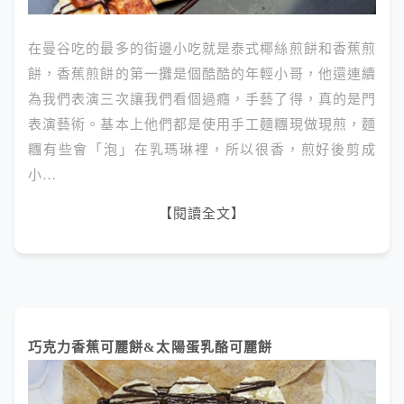
在曼谷吃的最多的街邊小吃就是泰式椰絲煎餅和香蕉煎
餅，香蕉煎餅的第一攤是個酷酷的年輕小哥，他還連續
為我們表演三次讓我們看個過癮，手藝了得，真的是門
表演藝術。基本上他們都是使用手工麵糰現做現煎，麵
糰有些會「泡」在乳瑪琳裡，所以很香，煎好後剪成
小…
【閱讀全文】
巧克力香蕉可麗餅&太陽蛋乳酪可麗餅