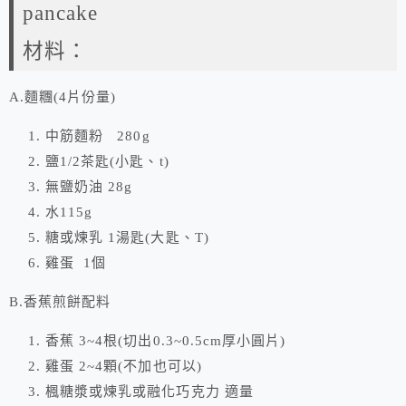
pancake
材料：
A.麵糰(4片份量)
中筋麵粉 280g
鹽1/2茶匙(小匙、t)
無鹽奶油 28g
水115g
糖或煉乳 1湯匙(大匙、T)
雞蛋 1個
B.香蕉煎餅配料
香蕉 3~4根(切出0.3~0.5cm厚小圓片)
雞蛋 2~4顆(不加也可以)
楓糖漿或煉乳或融化巧克力 適量