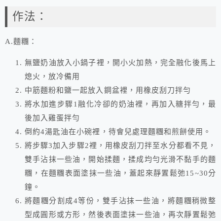
作法：
A.麵糰：
無鹽奶油放入小鍋子裡，開小火加熱，完全融化後馬上
熄火，放冷備用
中筋麵粉和鹽一起放入鋼盆裡，用橡皮刮刀拌勻
將水加進步驟1融化冷卻的奶油裡，再加入糖拌勻，最
後加入雞蛋拌勻
倒約4湯匙油在小碗裡，待會兒處理麵糰和煎餅使用。
將步驟3加入步驟2裡，用橡皮刮刀拌至水分都看不見，
雙手沾抹一些油，開始揉麵，揉成均勻光滑不黏手的麵
糰，在麵糰表面塗抹一些油，蓋起來靜置鬆弛15~30分
鐘。
將麵糰分割成4等份，雙手沾抹一些油，將麵糰稍微整
型成圓形或方形，然後表面塗抹一些油，再次靜置鬆弛