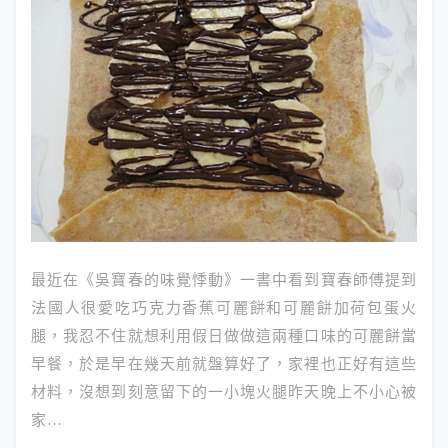
最近在《吳寶春的味覺悸動》一書中看到寶春師傅提到
法國人很愛吃巧克力香蕉可麗餅和可麗餅加荷包蛋火
腿，我忍不住就想利用假日做做這兩種口味的可麗餅當
早餐，於是早在幾天前就盤算好了，家裡也正好有這些
材料，沒想到刻意留下的一小塊火腿昨天晚上不小心被
家…