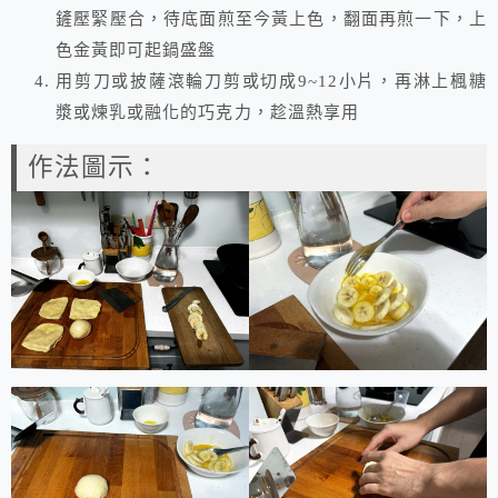
鏟壓緊壓合，待底面煎至今黃上色，翻面再煎一下，上
色金黃即可起鍋盛盤
用剪刀或披薩滾輪刀剪或切成9~12小片，再淋上楓糖
漿或煉乳或融化的巧克力，趁溫熱享用
作法圖示：