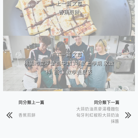
上一篇文章
香蕉煎餅
下一篇文章
桃園市立平鎮高中113年度上學期 家政
科 高二 教學進度表
同分類上一篇
同分類下一篇
大蒜奶油燕麥湯種麵包
香蕉煎餅
匈牙利紅椒粉大蒜奶油
抹醬