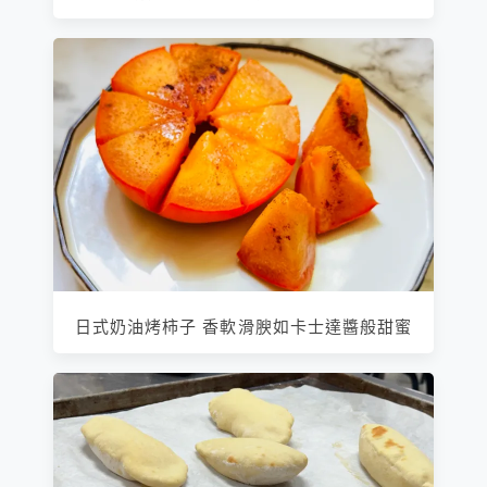
日式奶油烤柿子 香軟滑腴如卡士達醬般甜蜜