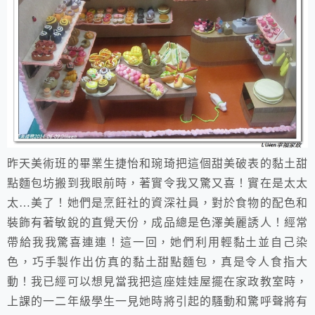
昨天美術班的畢業生捷怡和琬琦把這個甜美破表的黏土甜
點麵包坊搬到我眼前時，著實令我又驚又喜！實在是太太
太…美了！她們是烹飪社的資深社員，對於食物的配色和
裝飾有著敏銳的直覺天份，成品總是色澤美麗誘人！經常
帶給我我驚喜連連！這一回，她們利用輕黏土並自己染
色，巧手製作出仿真的黏土甜點麵包，真是令人食指大
動！我已經可以想見當我把這座娃娃屋擺在家政教室時，
上課的一二年級學生一見她時將引起的騷動和驚呼聲將有