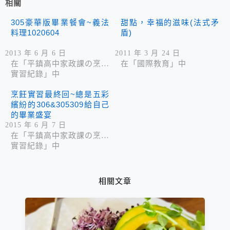
相關
305豪華版畢業餐會~義法
甜點，幸福的滋味(法式矛
料理1020604
盾)
2013 年 6 月 6 日
2011 年 3 月 24 日
在「平鎮高中家政課の烹飪
在「國際教育」中
實習紀錄」中
烹飪實習最終回~總是五彩
繽紛的306&305309給自己
的畢業盛宴
2015 年 6 月 7 日
在「平鎮高中家政課の烹飪
實習紀錄」中
相關文章