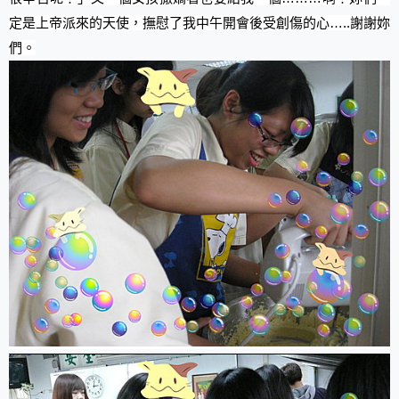
定是上帝派來的天使，撫慰了我中午開會後受創傷的心…..謝謝妳
們。