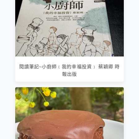
閱讀筆記~小廚師﹝我的幸福投資﹞ 蔡穎卿 時
報出版