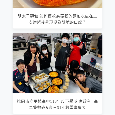
明太子麵包 如何讓較為硬韌的麵包表皮在二
次烘烤後呈現極為酥脆的口感？
桃園市立平鎮高中113年度下學期 家政科 高
二雙數班&高三314 教學進度表