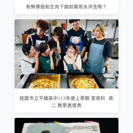
新鮮蕈菇和生肉下鍋前需用水沖洗嗎？
桃園市立平鎮高中113年度上學期 家政科 高
二 教學進度表