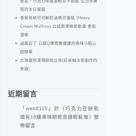
豐富、巧克力味道濃郁且不甜膩 生日快樂
筠的生日蛋糕
香蕉核桃可可鮮奶油瑪芬蛋糕 (Heavy
Cream Muffins) 口感潤澤綿密軟濡 香氣
濃郁
滷蛋白丁 口感Q彈營養健康的美味小點心
超簡單
北海道熟凍帶卵帆立貝(莊承翰主廚創作的
食譜)
近期留言
「
wen0115
」於〈
巧克力豆餅乾
還有19種美味餅乾食譜輕鬆做
〉發
佈留言