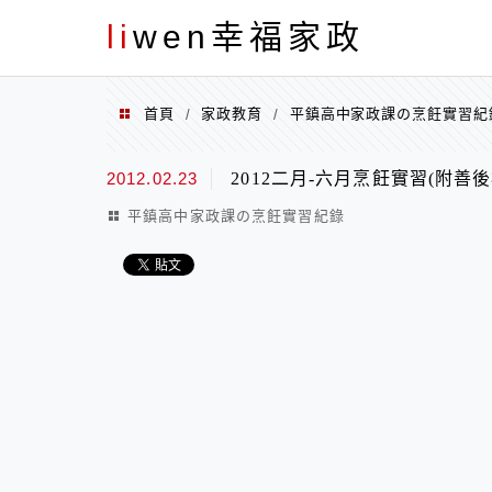
menu
li
wen幸福家政
首頁
家政教育
平鎮高中家政課の烹飪實習紀
/
/
2012.02.23
2012二月-六月烹飪實習(附善
平鎮高中家政課の烹飪實習紀錄