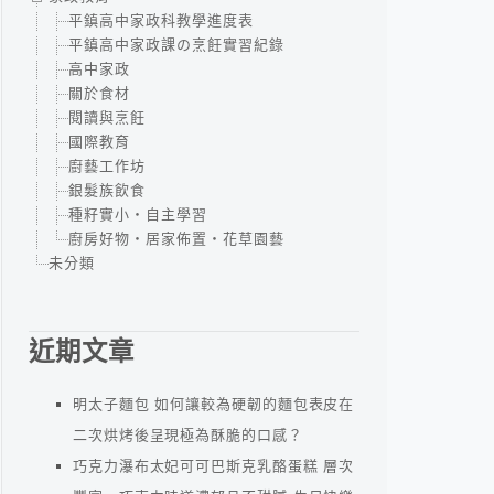
平鎮高中家政科教學進度表
平鎮高中家政課の烹飪實習紀錄
高中家政
關於食材
閱讀與烹飪
國際教育
廚藝工作坊
銀髮族飲食
種籽實小‧自主學習
廚房好物‧居家佈置‧花草園藝
未分類
近期文章
明太子麵包 如何讓較為硬韌的麵包表皮在
二次烘烤後呈現極為酥脆的口感？
巧克力瀑布太妃可可巴斯克乳酪蛋糕 層次