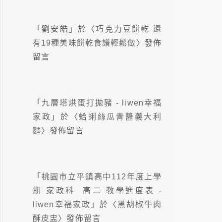
「
劉安皓
」於〈
巧克力豆餅乾 還
有19種美味餅乾食譜輕鬆做
〉發佈
留言
「
九層塔烘蛋打拋豬 - liwen幸福
家政
」於〈
蛤蜊絲瓜青醬義大利
麵
〉發佈留言
「
桃園市立平鎮高中112年度上學
期 家政科 高二 教學進度表 -
liwen幸福家政
」於〈
黑胡椒牛肉
酥皮盅
〉發佈留言