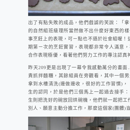
出了有點失敗的成品，他們戲謔的笑說：「拿
的自然組班級理所當然做不出什麼好東西的樣
事烹飪上的表現，可ㄧ點也不遜於社會組喔！這兩
期第ㄧ次的烹飪實習，表現都非常令人滿意，
合作表現極優，看著他們努力工作的專注認真
昨天209更是出現了一幕令我感動萬分的畫面
責抓拌麵糰，其餘組員在旁觀看，其中一個男
拿到水槽清洗(邊做邊收，很好的工作習慣)，
生的認同，於是他們三個馬上一起過去接手：
生則把洗好的碗放回烘碗機，他們就一起把工作
別人、願意主動分擔工作，那麼這個家(團體)