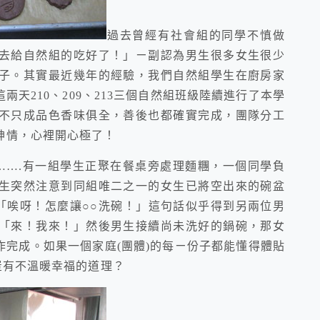
過去曾經有社會組的同學不慎做
去給自然組的吃好了！」ㄧ副認為男生很多女生很少
子。其實最近幾年的經驗，我們自然組學生在廚房家
天210、209、213三個自然組班級陸續進行了本學
不只成品色香味俱全，善後也都確實完成，團隊分工
神情，心裡開心極了！
…….有一組學生正聚在餐桌旁處理麵糰，一個同學負
生突然注意到同組唯二之一的女生已將空出來的碗盆
「唉呀！怎麼讓○○洗碗！」這句話似乎得到另兩位男
「來！我來！」然後男生接續尚未洗好的鍋碗，那女
完成。如果一個家庭(團體)的每ㄧ份子都能懂得體貼
豈有不溫暖幸福的道理？