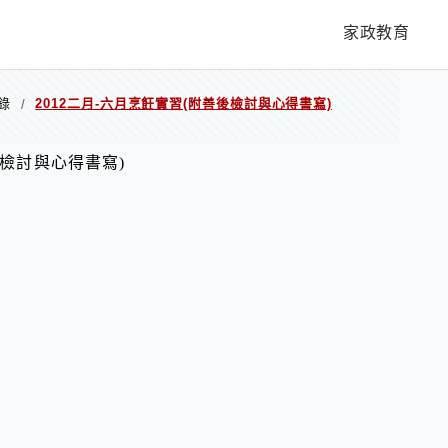
家政教育
錄
2012二月-六月烹飪實習(附善後檢討與心得書寫)
/
後檢討與心得書寫)