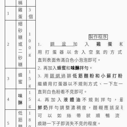
稱
雞
3
1
蛋
個
細
砂
1
製作程序
糖
0
2
或
1.
鋼盆
加入
雞蛋
0
二
用打蛋器以含入空氣的方式
g
砂
直到表面佈滿白色小泡泡即可。
糖
2.
再加入
蜂蜜
和
味
醂
拌勻
。
1
蜂
3.
用
篩網
過篩
低筋麵粉和小蘇打粉
3
5
蜜
繼續用打蛋器以不規則方式、一下左一
g
直到白色粉看不見即可。
1
味
4
5
4.
再加入
液體
油
不規則拌勻，最
醂
g
鮮奶
拌勻調整濃稠度，麵糊應該呈現
低
1
可以如絲帶狀順暢流
筋
8
5
痕跡一下子即消失不見的程度。
麵
0