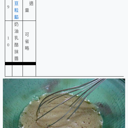
豆
適
9
粒
量
餡
奶
油
可
1
乳
省
0
酪
略
抹
醬