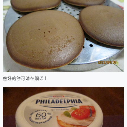
煎好的餅可晾在網架上