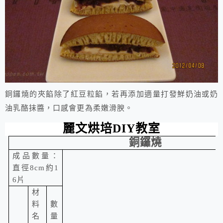
銅鑼燒的夾餡除了紅豆粒餡，若再添加適量打發鮮奶油或奶
油乳酪抹醬，口感會更為柔嫩滑腴。
麗文烘培
DIY
教室
銅鑼燒
成品數量：
直徑
8c
m
約1
6片
材
料
數
名
量