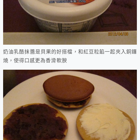
奶油乳酪抹醬是貝果的好搭檔，和紅豆粒餡一起夾入銅鑼
燒，使得口感更為香滑軟腴