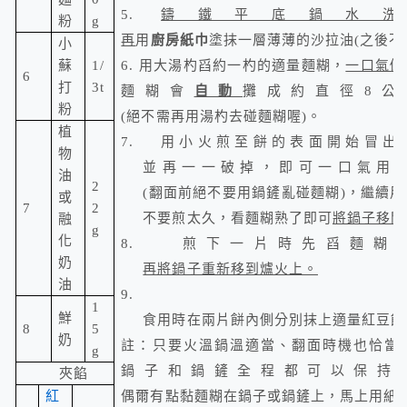
5.
鑄鐵平底鍋水洗
粉
g
再
用
廚房紙巾
塗抹一層薄薄的沙拉油
(
之後不
小
蘇
1/
6.
用大湯杓舀約一杓的適量麵糊，
一口氣倒
6
打
3t
麵糊會
自動
攤成約直徑8公
粉
(
絕不需再用湯杓去碰麵糊喔
)
。
植
7.
用小火煎至餅的表面開始冒出
物
並再一一破掉，即可一口氣用
油
2
(
翻面前絕不要用鍋鏟亂碰麵糊
)
，繼續用
或
7
2
不要煎太久，看麵糊熟了即可
將鍋子移開
融
g
化
8.
煎下一片時先舀麵糊
奶
再將鍋子重新移到爐火上。
油
9.
1
鮮
食用時在兩片餅內側分別抹上適量紅豆餡
8
5
奶
註：只要火溫鍋溫適當、翻面時機也恰當
g
鍋子和鍋鏟全程都可以保持
夾餡
紅
偶爾有點黏麵糊在鍋子或鍋鏟上，馬上用紙