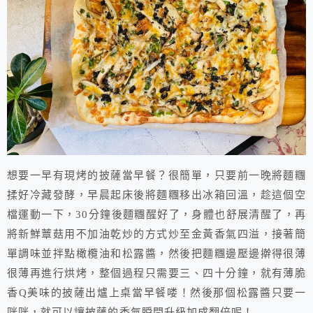
想要一早有現烤的披薩當早餐？很簡單，只要前一晚將麵糰
揉好冷藏發酵，早晨起床後將麵糰移出冰箱回溫，趁這個空
檔運動一下，30分鐘後麵糰醒好了，身體也舒展清醒了，再
將新鮮蕈菇用不加油乾炒的方式炒至金黃香氣四溢，接著簡
單調味並拌點橄欖油和松露醬，然後把麵糰邊壓邊擀得很薄
很薄再進行烘烤，整個過程只需要三、四十分鐘，就有薄脆
香Q美味的披薩出爐上桌當早餐喽！然後那個松露醬只要一
咪咪，就可以讓披薩的香氣瞬間升級加成翻倍呢！