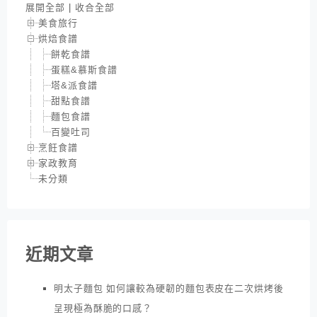
展開全部
|
收合全部
美食旅行
烘焙食譜
餅乾食譜
蛋糕&慕斯食譜
塔&派食譜
甜點食譜
麵包食譜
百變吐司
烹飪食譜
家政教育
未分類
近期文章
明太子麵包 如何讓較為硬韌的麵包表皮在二次烘烤後
呈現極為酥脆的口感？