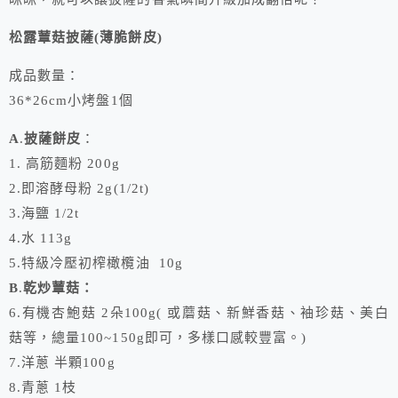
松露蕈菇披薩(薄脆餅皮)
成品數量：
36*26cm小烤盤1個
A
.
披薩餅皮
：
1. 高筋麵粉 200g
2.即溶酵母粉 2g(1/2t)
3.海鹽 1/2t
4.水 113g
5.特級冷壓初榨橄欖油 10g
B
.
乾炒蕈菇：
6.有機杏鮑菇 2朵100g( 或蘑菇、新鮮香菇、袖珍菇、美白
菇等，總量100~150g即可，多樣口感較豐富。)
7.洋蔥 半顆100g
8.青蔥 1枝