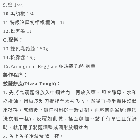
9.鹽 1/4t
10.黑胡椒 1/4t
11.特級冷壓初榨橄欖油 1t
12.松露醬 1t
C
.
配料：
13.雙色乳酪絲 150g
14.松露醬 15g
15.Parmigiano-Reggiano帕瑪森乳酪 適量
製作程序
：
披薩餅皮(Pizza Dough)：
1. 先將高筋麵粉放入中鋼盆內，再放入鹽、即溶酵母、水和
橄欖油，用橡皮刮刀攪拌至水被吸收，然後再換手抓住整體
來揉拌，成糰後，抓住材料的一端對摺，再壓向鋼盆底(像揉
洗衣服一樣)，反覆如此做，揉至麵糰不黏手有彈性且光滑
時，就用兩手將麵糰整成圓形放鋼盆內，
2. 蓋上蓋子冷藏發酵一夜。