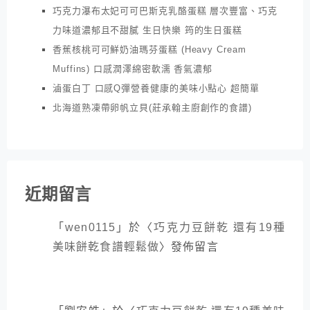
巧克力瀑布太妃可可巴斯克乳酪蛋糕 層次豐富、巧克
力味道濃郁且不甜膩 生日快樂 筠的生日蛋糕
香蕉核桃可可鮮奶油瑪芬蛋糕 (Heavy Cream
Muffins) 口感潤澤綿密軟濡 香氣濃郁
滷蛋白丁 口感Q彈營養健康的美味小點心 超簡單
北海道熟凍帶卵帆立貝(莊承翰主廚創作的食譜)
近期留言
「
wen0115
」於〈
巧克力豆餅乾 還有19種
美味餅乾食譜輕鬆做
〉發佈留言