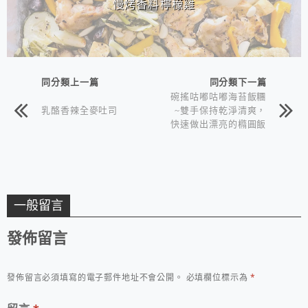
慢烤香料檸檬雞
同分類上一篇
同分類下一篇
碗搖咕嘟咕嘟海苔飯糰
乳酪香辣全麥吐司
~雙手保持乾淨清爽，
快速做出漂亮的橢圓飯
糰喔！
一般留言
發佈留言
發佈留言必須填寫的電子郵件地址不會公開。
必填欄位標示為
*