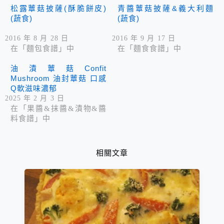
松露蕈菇披薩(酥脆餅皮)
青醬蕈菇披薩&義大利麵
(蔬食)
(蔬食)
2016 年 8 月 28 日
2016 年 9 月 17 日
在「麵包食譜」中
在「麵食食譜」中
油漬蕈菇Confit
Mushroom 油封蕈菇 口感
Q軟滋味濃郁
2025 年 2 月 3 日
在「果醬&抹醬&漬物&醬
料食譜」中
相關文章