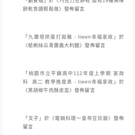
「
劉安皓
」於〈
巧克力豆餅乾 還有19種美味
餅乾食譜輕鬆做
〉發佈留言
「
九層塔烘蛋打拋豬 - liwen幸福家政
」於
〈
蛤蜊絲瓜青醬義大利麵
〉發佈留言
「
桃園市立平鎮高中112年度上學期 家政
科 高二 教學進度表 - liwen幸福家政
」於
〈
黑胡椒牛肉酥皮盅
〉發佈留言
「
文子
」於〈
電鍋料理～皇帝豆炊飯
〉發佈
留言