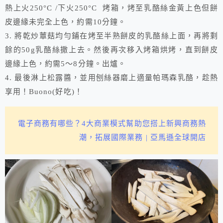
熱上火250°C /下火250°C 烤箱，烤至乳酪絲金黃上色但餅
皮邊緣未完全上色，約需10分鐘。
3. 將乾炒蕈菇均勻鋪在烤至半熟餅皮的乳酪絲上面，再將剩
餘的50g乳酪絲撒上去。然後再次移入烤箱烘烤，直到餅皮
邊緣上色，約需5～8分鐘。出爐。
4. 最後淋上松露醬，並用刨絲器磨上適量帕瑪森乳酪，趁熱
享用！Buono(好吃)！
電子商務有哪些？4大商業模式幫助您搭上新興商務熱
潮，拓展國際業務 | 亞馬遜全球開店