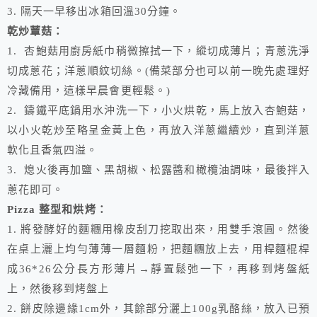
3. 隔天一早移出冰箱回溫30分鐘。
乾炒蕈菇：
1. 杏鮑菇用廚房紙巾稍微擦拭一下，縱切成薄片；青蔥洗淨
切成蔥花；洋蔥順紋切絲。(備菜部分也可以前一晚先處理好
冷藏備用，這樣早晨會更輕鬆。)
2. 鑄鐵平底鍋用水沖洗一下，小火烘乾，馬上放入杏鮑菇，
以小火乾炒至略呈金黃上色，再放入洋蔥繼續炒，直到洋蔥
軟化且香氣四溢。
3. 熄火後再加鹽、黑胡椒、松露醬和橄欖油調味，最後拌入
蔥花即可。
Pizza 整型和烘烤：
1. 將發酵好的麵糰用橡皮刮刀挖取出來，用雙手滾圓。然後
在桌上灑上均勻薄薄一層麵粉，把麵糰放上去，用桿麵棍桿
成36*26公分長方形薄片→靜置鬆弛一下，再移到烤盤紙
上，然後移到烤盤上
2. 餅皮除邊緣1cm外，其餘部分灑上100g乳酪絲，放入已預