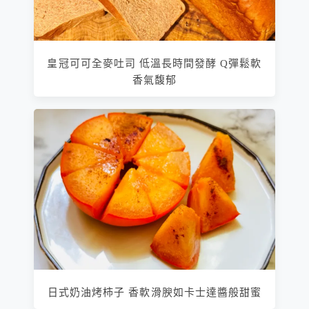
皇冠可可全麥吐司 低溫長時間發酵 Q彈鬆軟
香氣馥郁
日式奶油烤柿子 香軟滑腴如卡士達醬般甜蜜