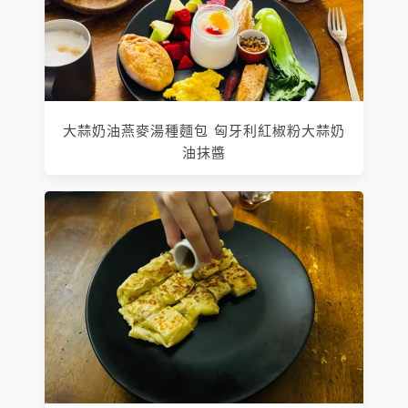
大蒜奶油燕麥湯種麵包 匈牙利紅椒粉大蒜奶
油抹醬