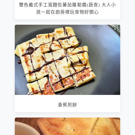
雙色義式手工寬麵佐蕃茄羅勒醬(蔬食) 大人小
孩一起在廚房裡玩食物好開心
香蕉煎餅