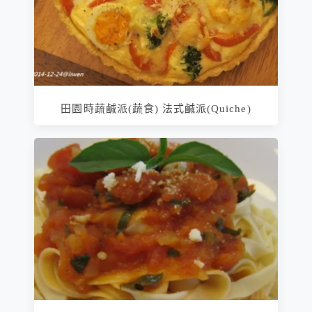
田園時蔬鹹派(蔬食) 法式鹹派(Quiche)