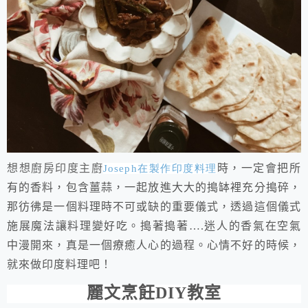
想想廚房印度主廚
時，一定會把所
Joseph
在製作
印度料理
有的香料，包含薑蒜，一起放進大大的搗缽裡充分搗碎，
那彷彿是一個料理時不可或缺的重要儀式，透過這個儀式
施展魔法讓料理變好吃。搗著搗著
….
迷人的香氣在空氣
中漫開來，真是一個療癒人心的過程。心情不好的時候，
就來做印度料理吧！
麗文烹飪
DIY
教室