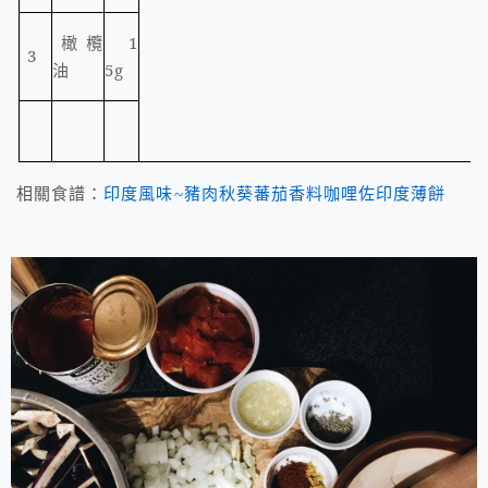
橄欖
1
3
油
5g
相關食譜：
印度風味~豬肉秋葵蕃茄香料咖哩佐印度薄餅