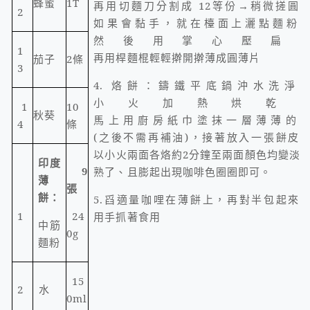
蜂蜜
1T
再用切麵刀分割成
12
等份→稍微搓圓
2
如果會黏手，就在檯面上灑點麵粉
然後用掌心壓扁
1
再用桿麵棍輕輕擀開擀薄成圓薄片
茄子
2
條
3
4.
烙餅：鑄鐵平底鍋沖水洗淨
小火加熱烘乾
1
10
秋葵
馬上用廚房紙巾塗抹一層薄薄的
4
條
(
之後不需再補油
)
，接著放入一張餅皮
以小火兩面各烙約
2
分鐘至兩面顏色均變淡
印度
9
熟了、且膨起出現咖啡色圈圈即可。
薄
張
餅：
5.
舀適量咖哩在薄餅上，再對半包起來
1
24
用手抓著食用
中筋
0g
麵粉
15
2
水
0ml