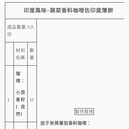
印度風味
~
蔬菜香料咖哩佐印度薄餅
成品數量
:3
人
份
材料
數
名稱
量
咖
哩：
小茴
1
香籽
1t
(
孜
製作程序
然
)
茄子秋葵蕃茄香料咖哩：