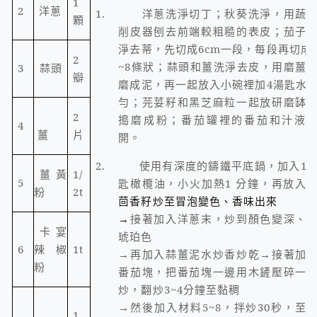
1
2
洋蔥
1.
洋蔥洗淨切丁；秋葵洗淨，用蔬
顆
削皮器刨去前端較粗糙的表皮；茄子
淨去蒂，先切成
6cm
一段，每段再切成
2
~8
條狀；蒜頭和薑洗淨去皮，用磨薑
3
蒜頭
瓣
磨成泥，再一起放入小碗裡加
4
湯匙水
勻；芫荽籽和黑芝麻粒一起放研磨缽
2
搗磨成粉；番茄罐裡的番茄和汁液
4
薑
片
開。
2.
使用有深度的鑄鐵平底鍋，加入
1
薑黃
1/
5
匙橄欖油，小火加熱
1
分鐘，再放入
粉
2t
茴香籽炒至冒泡變色、香味出來
→
接著加入洋蔥末，炒到顏色變深、
卡宴
琥珀色
6
辣椒
1t
→再加入蒜薑泥水炒香炒乾→接著加
粉
番茄塊，把番茄塊一邊用木鏟壓碎一
炒，翻炒
3~4
分鐘至黏稠
→然後加入材料
5~8
，拌炒
30
秒，至
1