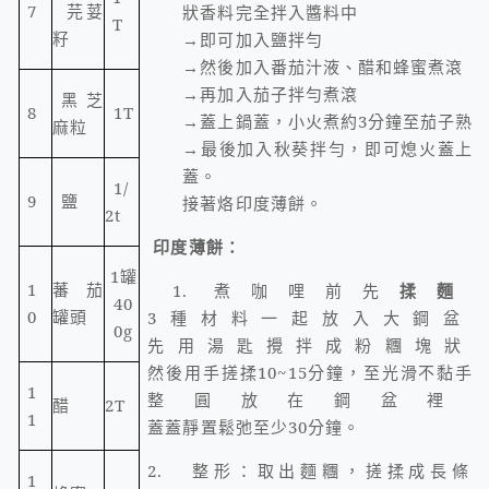
7
芫荽
狀香料完全拌入醬料中
T
籽
→即可加入鹽拌勻
→然後加入番茄汁液、醋和蜂蜜煮滾
→再加入茄子拌勻煮滾
黑芝
8
1T
→蓋上鍋蓋，小火煮約
3
分鐘至茄子熟
麻粒
→最後加入秋葵拌勻，即可熄火蓋上
蓋。
1/
9
鹽
接著烙印度薄餅。
2t
印度薄餅：
1
罐
1
蕃茄
1.
煮咖哩前先
揉麵
40
0
罐頭
3
種材料一起放入大鋼盆
0g
先用湯匙攪拌成粉糰塊狀
然後用手搓揉
10~15
分鐘，至光滑不黏手
1
整圓放在鋼盆裡
醋
2T
1
蓋蓋靜置鬆弛至少
30
分鐘。
2.
整形：取出麵糰，搓揉成長條
1