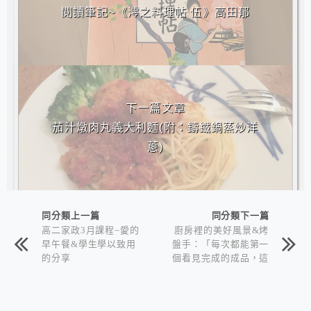
閱讀筆記~《澪之料理帖 伍》高田郁
下一篇文章
茄汁燉肉丸義大利麵(附：鑄鐵鍋蒸炒洋
蔥)
同分類上一篇
同分類下一篇
高二家政3月課程~愛的
廚房裡的美好風景&烤
早午餐&學生學以致用
盤手：「每次都能第一
的分享
個看見完成的成品，這
是我的榮幸！」