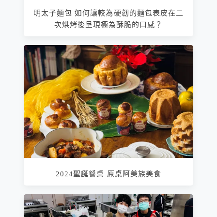
明太子麵包 如何讓較為硬韌的麵包表皮在二
次烘烤後呈現極為酥脆的口感？
2024聖誕餐桌 原桌阿美族美食