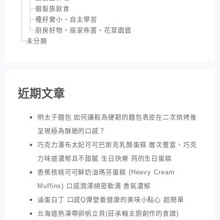
銀髮族飲食
種籽實小‧自主學習
廚房好物‧居家佈置‧花草園藝
未分類
近期文章
明太子麵包 如何讓較為硬韌的麵包表皮在二次烘烤後
呈現極為酥脆的口感？
巧克力瀑布太妃可可巴斯克乳酪蛋糕 層次豐富、巧克
力味道濃郁且不甜膩 生日快樂 筠的生日蛋糕
香蕉核桃可可鮮奶油瑪芬蛋糕 (Heavy Cream
Muffins) 口感潤澤綿密軟濡 香氣濃郁
滷蛋白丁 口感Q彈營養健康的美味小點心 超簡單
北海道熟凍帶卵帆立貝(莊承翰主廚創作的食譜)