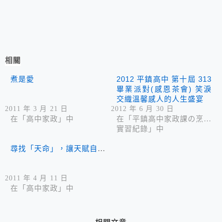
相關
煮是愛
2012 平鎮高中 第十屆 313
畢業派對(感恩茶會) 笑淚
交織溫馨感人的人生盛宴
2011 年 3 月 21 日
2012 年 6 月 30 日
在「高中家政」中
在「平鎮高中家政課の烹飪
實習紀錄」中
尋找「天命」，讓天賦自由
2011 年 4 月 11 日
在「高中家政」中