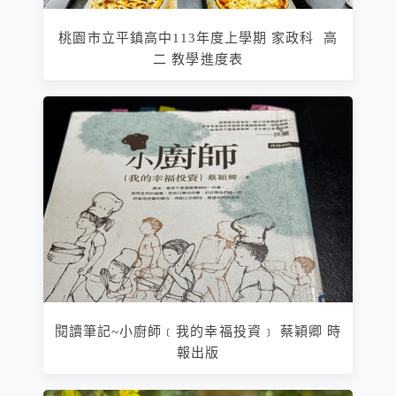
桃園市立平鎮高中113年度上學期 家政科 高
二 教學進度表
閱讀筆記~小廚師﹝我的幸福投資﹞ 蔡穎卿 時
報出版