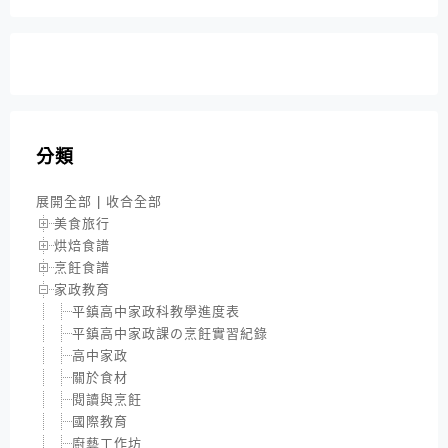
分類
展開全部
|
收合全部
美食旅行
烘焙食譜
烹飪食譜
家政教育
平鎮高中家政科教學進度表
平鎮高中家政課の烹飪實習紀錄
高中家政
關於食材
閱讀與烹飪
國際教育
廚藝工作坊