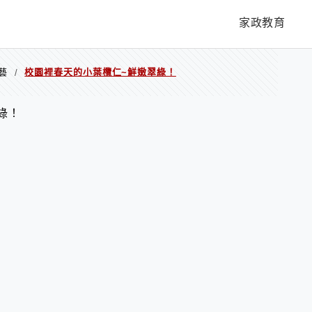
家政教育
藝
校園裡春天的小葉欖仁~鮮嫩翠綠！
/
綠！