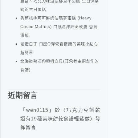
豐富、巧克力味道濃郁且不甜膩 生日快樂
筠的生日蛋糕
香蕉核桃可可鮮奶油瑪芬蛋糕 (Heavy
Cream Muffins) 口感潤澤綿密軟濡 香氣
濃郁
滷蛋白丁 口感Q彈營養健康的美味小點心
超簡單
北海道熟凍帶卵帆立貝(莊承翰主廚創作的
食譜)
近期留言
「
wen0115
」於〈
巧克力豆餅乾
還有19種美味餅乾食譜輕鬆做
〉發
佈留言