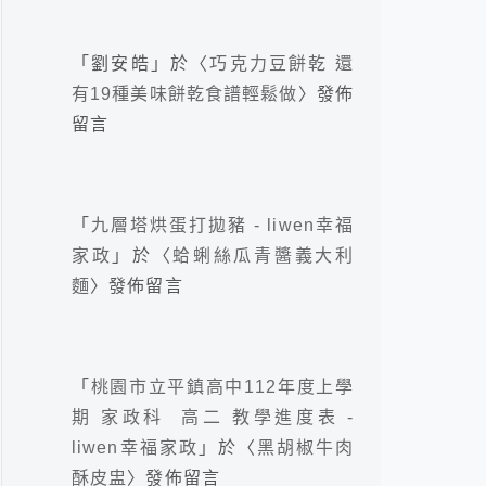
「
劉安皓
」於〈
巧克力豆餅乾 還
有19種美味餅乾食譜輕鬆做
〉發佈
留言
「
九層塔烘蛋打拋豬 - liwen幸福
家政
」於〈
蛤蜊絲瓜青醬義大利
麵
〉發佈留言
「
桃園市立平鎮高中112年度上學
期 家政科 高二 教學進度表 -
liwen幸福家政
」於〈
黑胡椒牛肉
酥皮盅
〉發佈留言