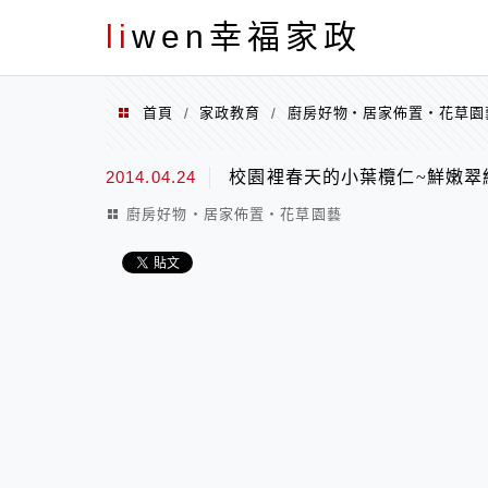
menu
li
wen幸福家政
首頁
家政教育
廚房好物‧居家佈置‧花草園
/
/
2014.04.24
校園裡春天的小葉欖仁~鮮嫩翠
廚房好物‧居家佈置‧花草園藝