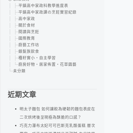
平鎮高中家政科教學進度表
平鎮高中家政課の烹飪實習紀錄
高中家政
關於食材
閱讀與烹飪
國際教育
廚藝工作坊
銀髮族飲食
種籽實小‧自主學習
廚房好物‧居家佈置‧花草園藝
未分類
近期文章
明太子麵包 如何讓較為硬韌的麵包表皮在
二次烘烤後呈現極為酥脆的口感？
巧克力瀑布太妃可可巴斯克乳酪蛋糕 層次