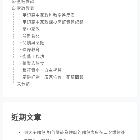
烹飪食譜
家政教育
平鎮高中家政科教學進度表
平鎮高中家政課の烹飪實習紀錄
高中家政
關於食材
閱讀與烹飪
國際教育
廚藝工作坊
銀髮族飲食
種籽實小‧自主學習
廚房好物‧居家佈置‧花草園藝
未分類
近期文章
明太子麵包 如何讓較為硬韌的麵包表皮在二次烘烤後