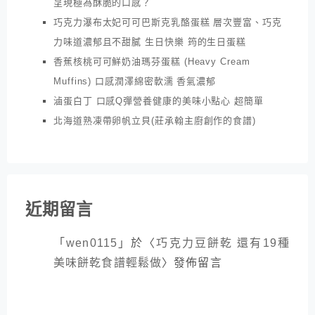
呈現極為酥脆的口感？
巧克力瀑布太妃可可巴斯克乳酪蛋糕 層次豐富、巧克
力味道濃郁且不甜膩 生日快樂 筠的生日蛋糕
香蕉核桃可可鮮奶油瑪芬蛋糕 (Heavy Cream
Muffins) 口感潤澤綿密軟濡 香氣濃郁
滷蛋白丁 口感Q彈營養健康的美味小點心 超簡單
北海道熟凍帶卵帆立貝(莊承翰主廚創作的食譜)
近期留言
「
wen0115
」於〈
巧克力豆餅乾 還有19種
美味餅乾食譜輕鬆做
〉發佈留言