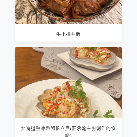
牛小排丼飯
北海道熟凍帶卵帆立貝(莊承翰主廚創作的食
譜)