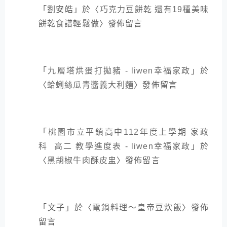
「
劉安皓
」於〈
巧克力豆餅乾 還有19種美味
餅乾食譜輕鬆做
〉發佈留言
「
九層塔烘蛋打拋豬 - liwen幸福家政
」於
〈
蛤蜊絲瓜青醬義大利麵
〉發佈留言
「
桃園市立平鎮高中112年度上學期 家政
科 高二 教學進度表 - liwen幸福家政
」於
〈
黑胡椒牛肉酥皮盅
〉發佈留言
「
文子
」於〈
電鍋料理～皇帝豆炊飯
〉發佈
留言