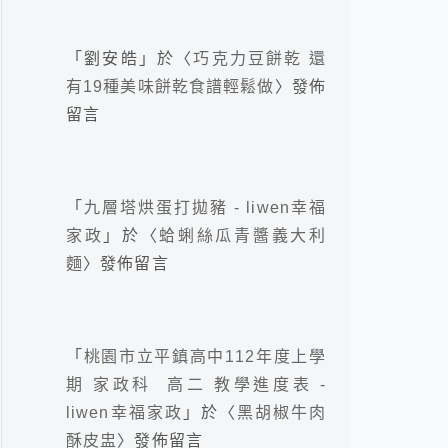
「
劉安皓
」於〈
巧克力豆餅乾 還
有19種美味餅乾食譜輕鬆做
〉發佈
留言
「
九層塔烘蛋打拋豬 - liwen幸福
家政
」於〈
蛤蜊絲瓜青醬義大利
麵
〉發佈留言
「
桃園市立平鎮高中112年度上學
期 家政科 高二 教學進度表 -
liwen幸福家政
」於〈
黑胡椒牛肉
酥皮盅
〉發佈留言