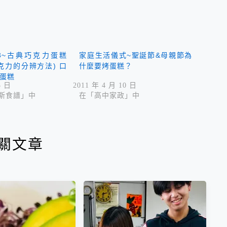
3~古典巧克力蛋糕
家庭生活儀式~聖誕節&母親節為
克力的分辨方法) 口
什麼要烤蛋糕？
蛋糕
3 日
2011 年 4 月 10 日
斯食譜」中
在「高中家政」中
關文章