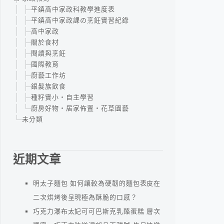
平鎮高中家政科教學進度表
平鎮高中家政課の烹飪實習紀錄
高中家政
關於食材
閱讀與烹飪
國際教育
廚藝工作坊
銀髮族飲食
種籽實小‧自主學習
廚房好物‧居家佈置‧花草園藝
未分類
近期文章
明太子麵包 如何讓較為硬韌的麵包表皮在
二次烘烤後呈現極為酥脆的口感？
巧克力瀑布太妃可可巴斯克乳酪蛋糕 層次