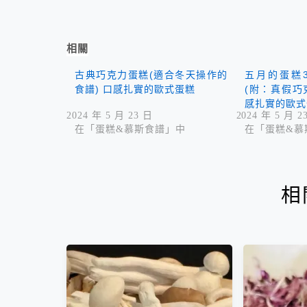
相關
古典巧克力蛋糕(適合冬天操作的
五月的蛋糕
食譜) 口感扎實的歐式蛋糕
(附：真假巧
感扎實的歐式
2024 年 5 月 23 日
2024 年 5 月 2
在「蛋糕&慕斯食譜」中
在「蛋糕&慕
相