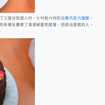
烤了三個分別是八吋、七吋和六吋的
古典巧克力蛋糕
，
的幸運兒體嚐了滿滿被愛的甜蜜，而送出蛋糕的人，
。