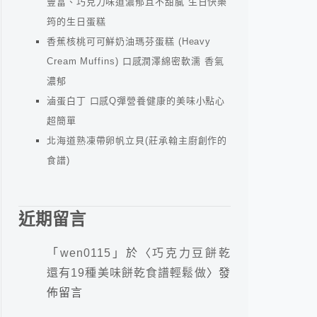
豐富、巧克力味道濃郁且不甜膩 生日快樂
筠的生日蛋糕
香蕉核桃可可鮮奶油瑪芬蛋糕 (Heavy
Cream Muffins) 口感潤澤綿密軟濡 香氣
濃郁
滷蛋白丁 口感Q彈營養健康的美味小點心
超簡單
北海道熟凍帶卵帆立貝(莊承翰主廚創作的
食譜)
近期留言
「
wen0115
」於〈
巧克力豆餅乾
還有19種美味餅乾食譜輕鬆做
〉發
佈留言