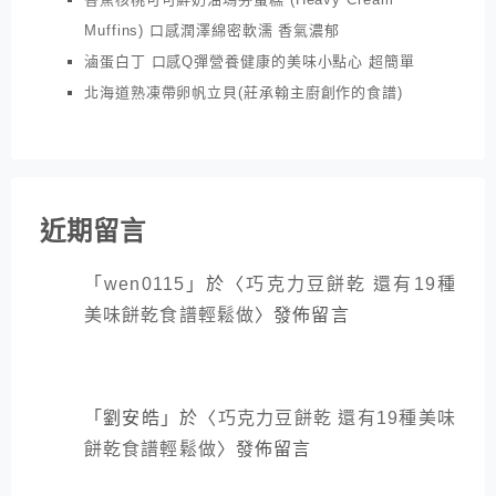
Muffins) 口感潤澤綿密軟濡 香氣濃郁
滷蛋白丁 口感Q彈營養健康的美味小點心 超簡單
北海道熟凍帶卵帆立貝(莊承翰主廚創作的食譜)
近期留言
「
wen0115
」於〈
巧克力豆餅乾 還有19種
美味餅乾食譜輕鬆做
〉發佈留言
「
劉安皓
」於〈
巧克力豆餅乾 還有19種美味
餅乾食譜輕鬆做
〉發佈留言