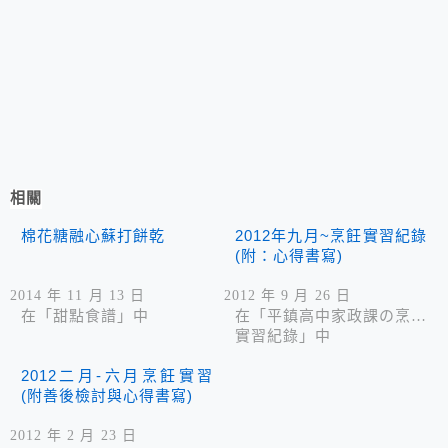
相關
棉花糖融心蘇打餅乾
2012年九月~烹飪實習紀錄
(附：心得書寫)
2014 年 11 月 13 日
2012 年 9 月 26 日
在「甜點食譜」中
在「平鎮高中家政課の烹飪
實習紀錄」中
2012二月-六月烹飪實習
(附善後檢討與心得書寫)
2012 年 2 月 23 日