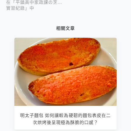
在「平鎮高中家政課の烹飪
實習紀錄」中
相關文章
明太子麵包 如何讓較為硬韌的麵包表皮在二
次烘烤後呈現極為酥脆的口感？