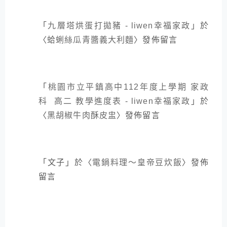
「
九層塔烘蛋打拋豬 - liwen幸福家政
」於
〈
蛤蜊絲瓜青醬義大利麵
〉發佈留言
「
桃園市立平鎮高中112年度上學期 家政
科 高二 教學進度表 - liwen幸福家政
」於
〈
黑胡椒牛肉酥皮盅
〉發佈留言
「
文子
」於〈
電鍋料理～皇帝豆炊飯
〉發佈
留言