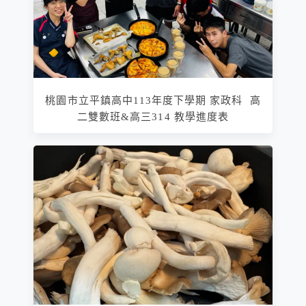
桃園市立平鎮高中113年度下學期 家政科 高
二雙數班&高三314 教學進度表