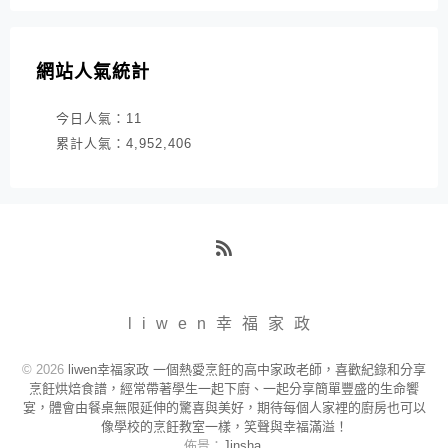
網站人氣統計
今日人氣：
11
累計人氣：
4,952,406
RSS
liwen幸福家政
© 2026
liwen幸福家政 一個熱愛烹飪的高中家政老師，喜歡紀錄和分享
烹飪烘焙食譜，經常帶著學生一起下廚、一起分享簡單豐盛的生命饗
宴，體會由餐桌無限延伸的驚喜與美好，期待每個人家裡的廚房也可以
像學校的烹飪教室一樣，笑聲與幸福滿溢！
佈景：
Jinsha
.