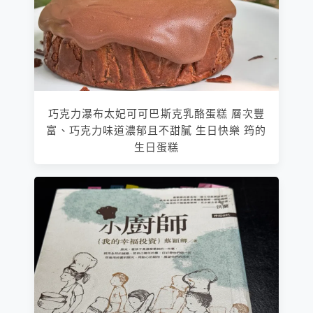
巧克力瀑布太妃可可巴斯克乳酪蛋糕 層次豐
富、巧克力味道濃郁且不甜膩 生日快樂 筠的
生日蛋糕