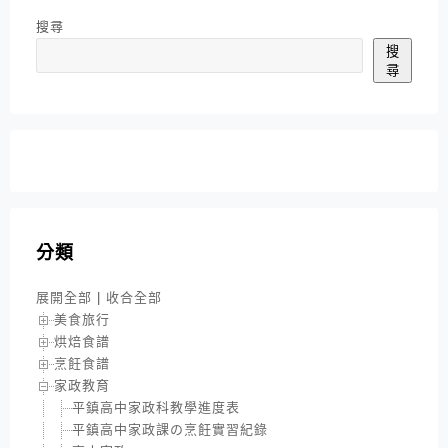
搜尋
搜
尋
分類
展開全部
|
收合全部
美食旅行
烘焙食譜
烹飪食譜
家政教育
平鎮高中家政科教學進度表
平鎮高中家政課の烹飪實習紀錄