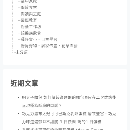
高中家政
關於食材
閱讀與烹飪
國際教育
廚藝工作坊
銀髮族飲食
種籽實小‧自主學習
廚房好物‧居家佈置‧花草園藝
未分類
近期文章
明太子麵包 如何讓較為硬韌的麵包表皮在二次烘烤後
呈現極為酥脆的口感？
巧克力瀑布太妃可可巴斯克乳酪蛋糕 層次豐富、巧克
力味道濃郁且不甜膩 生日快樂 筠的生日蛋糕
香蕉核桃可可鮮奶油瑪芬蛋糕 (Heavy Cream