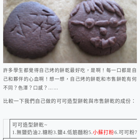
許多學生都覺得自己烤的餅乾最好吃，是啊！每一口都是自
己和夥伴的心血啊！想一想，自己烤的餅乾和市售餅乾有何
不同？色澤？口感？
……
比較一下我們自己做的可可造型餅乾與市售餅乾的成份：
可可造型餅乾
~
1.
無鹽奶油
2.
糖粉
3.
鹽
4.
低筋麵粉
5.
小蘇打粉
6.
可可粉
7.