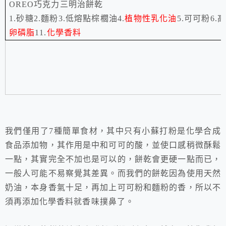
OREO
巧克力三明治餅乾
1.
砂糖
2.
麵粉
3.
低熔點棕櫚油
4.
植物性乳化油
5.
可可粉
6.
高
卵磷脂
11.
化學香料
我們僅用了
7
種簡單食材，其中只有小蘇打粉是化學合成
食品添加物，其作用是中和可可的酸，並使口感稍微酥鬆
一點，其實完全不加也是可以的，餅乾會更硬一點而已，
一般人可能不易察覺其差異。而我們的餅乾因為使用天然
奶油，本身香氣十足，再加上可可粉和麵粉的香，所以不
須再添加化學香料就香味撲鼻了。