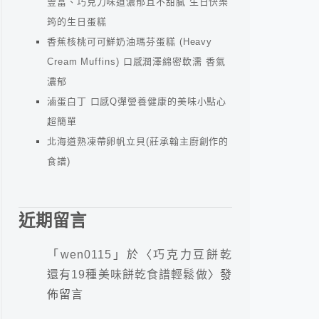
豐富、巧克力味道濃郁且不甜膩 生日快樂
筠的生日蛋糕
香蕉核桃可可鮮奶油瑪芬蛋糕 (Heavy
Cream Muffins) 口感潤澤綿密軟濡 香氣
濃郁
滷蛋白丁 口感Q彈營養健康的美味小點心
超簡單
北海道熟凍帶卵帆立貝(莊承翰主廚創作的
食譜)
近期留言
「
wen0115
」於〈
巧克力豆餅乾
還有19種美味餅乾食譜輕鬆做
〉發
佈留言