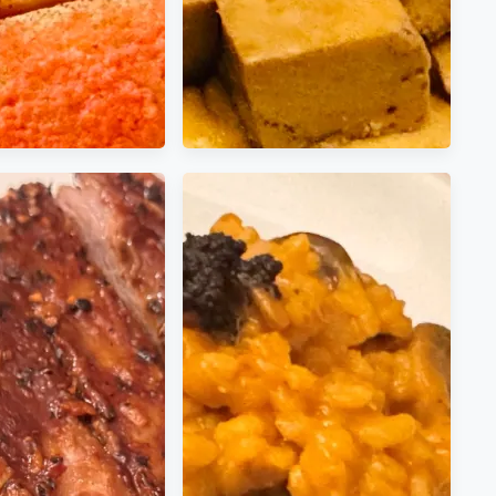
 如何讓較為硬韌的
滷蛋白丁 口感Q彈營養健康的
在二次烘烤後呈現極
美味小點心 超簡單
酥脆的口感？