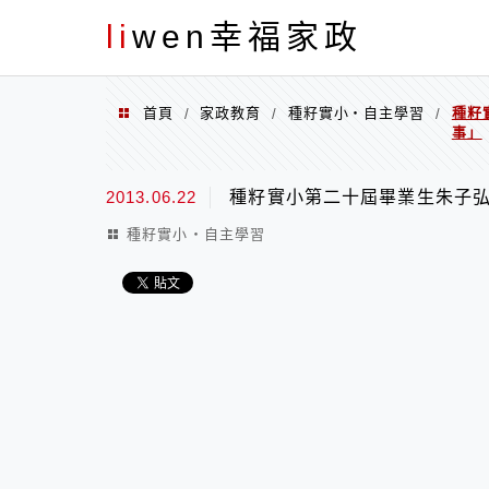
menu
li
wen幸福家政
首頁
家政教育
種籽實小‧自主學習
種籽
/
/
/
事」
2013.06.22
種籽實小第二十屆畢業生朱子弘
種籽實小‧自主學習