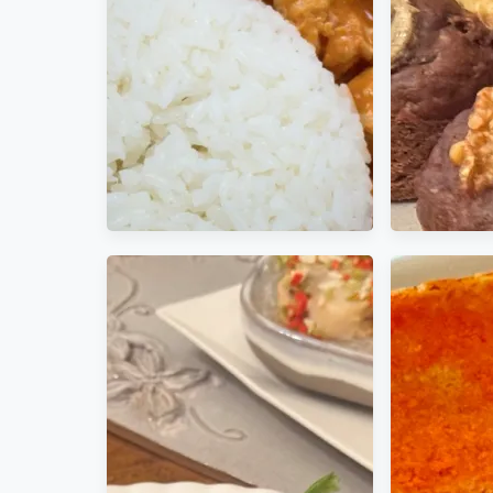
巴西式俄羅斯奶油燉雞
香蕉核桃
(Chicken Stroganoff；
(Heavy C
Strogonoff de Frango) 奶油蘑
潤澤綿
菇燉雞( creamy chicken stew)