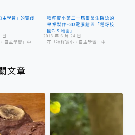
自主學習」的實踐
種籽實小第二十屆畢業生陳詠的
畢業製作~3D電腦繪圖「種籽校
園C.S.地圖」
2 日
2013 年 6 月 24 日
‧自主學習」中
在「種籽實小‧自主學習」中
關文章