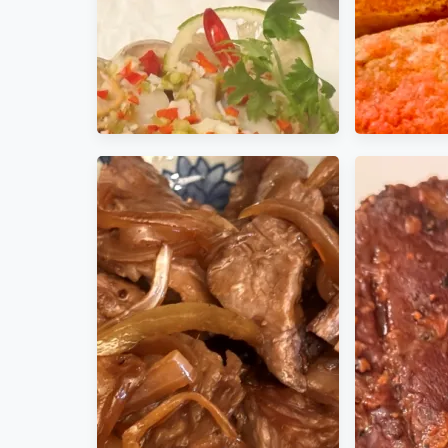
粉紅醬 粉橘醬
北海道熟凍帶卵帆立貝(莊承翰
明太子麵包
主廚創作的食譜)
麵包表皮
為