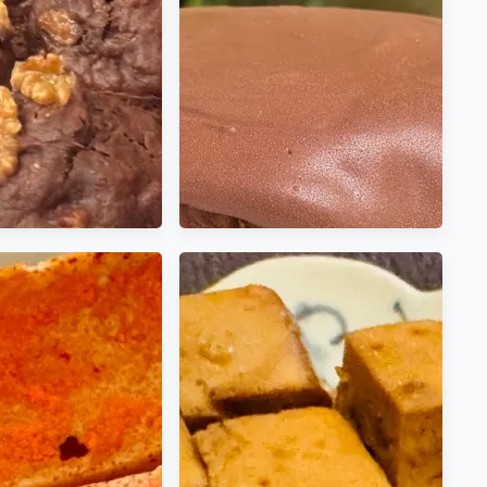
可可鮮奶油瑪芬蛋糕
巧克力瀑布太妃可可巴斯克乳
ream Muffins) 口感
酪蛋糕 層次豐富、巧克力味道
密軟濡 香氣濃郁
濃郁且不甜膩 生日快樂 筠的
生日蛋糕