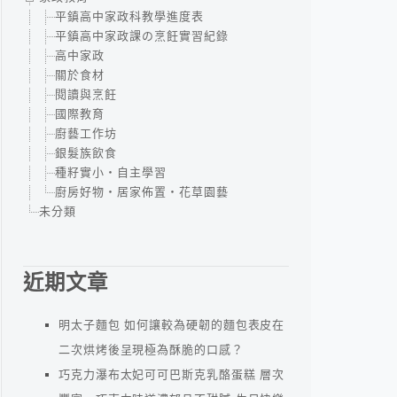
平鎮高中家政科教學進度表
平鎮高中家政課の烹飪實習紀錄
高中家政
關於食材
閱讀與烹飪
國際教育
廚藝工作坊
銀髮族飲食
種籽實小‧自主學習
廚房好物‧居家佈置‧花草園藝
未分類
近期文章
明太子麵包 如何讓較為硬韌的麵包表皮在
二次烘烤後呈現極為酥脆的口感？
巧克力瀑布太妃可可巴斯克乳酪蛋糕 層次