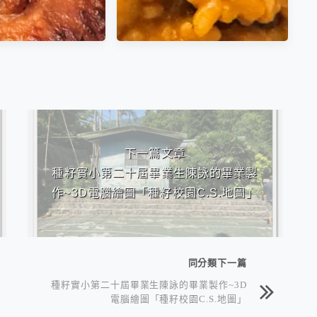
肋排 蘋果醋低卡烤
松露南瓜燉飯RISOTTO
下一篇文章
醬(BBQ醬)
種籽實小第二十屆畢業生陳詠的畢業製
作~3D電腦繪圖「種籽校園C.S.地圖」
同分類下一篇
種籽實小第二十屆畢業生陳詠的畢業製作~3D
電腦繪圖「種籽校園C.S.地圖」