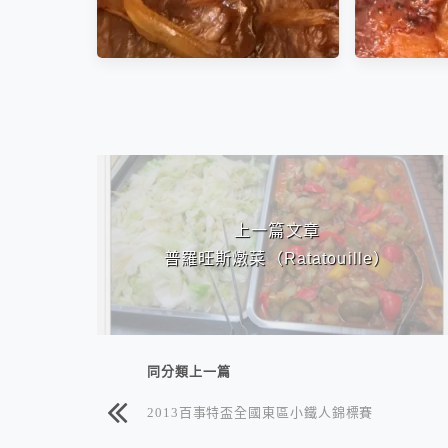
相連文章
牛小排丼飯
低溫慢烤豬
上一篇文章
肉
普羅旺斯燉菜（Ratatouille）
同分類上一篇
2013百事特盃全國東區小鐵人錦標賽