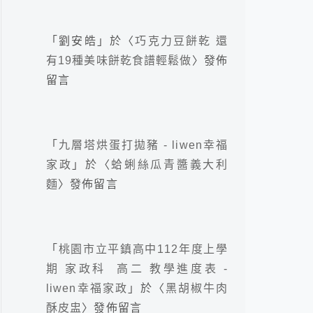
「
劉安皓
」於〈
巧克力豆餅乾 還
有19種美味餅乾食譜輕鬆做
〉發佈
留言
「
九層塔烘蛋打拋豬 - liwen幸福
家政
」於〈
蛤蜊絲瓜青醬義大利
麵
〉發佈留言
「
桃園市立平鎮高中112年度上學
期 家政科 高二 教學進度表 -
liwen幸福家政
」於〈
黑胡椒牛肉
酥皮盅
〉發佈留言