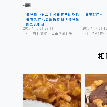
相關
種籽實小第二十屆畢業生陳詠的
畢業製作~「
畢業製作~3D電腦繪圖「種籽校
園C.S.地圖」
2013 年 6 月 29 日
2013 年 7 月 1
在「種籽實小‧自主學習」中
在「種籽實小
相