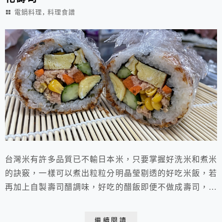
,
電鍋料理
料理食譜
台灣米有許多品質已不輸日本米，只要掌握好洗米和煮米
的訣竅，一樣可以煮出粒粒分明晶瑩剔透的好吃米飯，若
再加上自製壽司醋調味，好吃的醋飯即便不做成壽司，都
還是會讓人一口接一口停不下來呢！而漂亮的花壽司其實
並不難，照著下面圖示做做看吧！你會愛上她的。 花壽
繼續閱讀