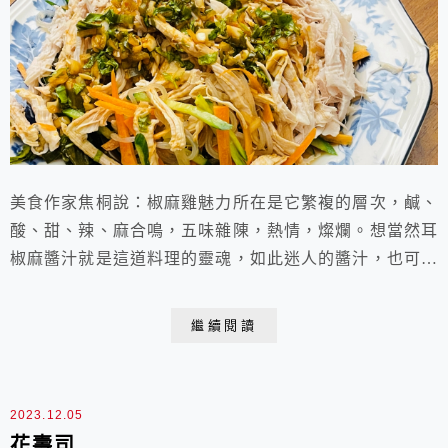
美食作家焦桐說：椒麻雞魅力所在是它繁複的層次，鹹、
酸、甜、辣、麻合鳴，五味雜陳，熱情，燦爛。想當然耳
椒麻醬汁就是這道料理的靈魂，如此迷人的醬汁，也可以
讓滋味平凡的雞胸肉變得美味無敵呢！ 椒麻雞胸材料：
去皮雞胸肉 300g鹽 1/2t米酒 1T小黃瓜 1條紅蘿蔔
繼續閱讀
1/3根蒟蒻絲 100g椒麻醬汁~1.醬油 2T2.白醋(糯米醋)或
檸檬汁 2T3.砂糖 2T4.魚露 1T5.水 2T...
2023.12.05
花壽司