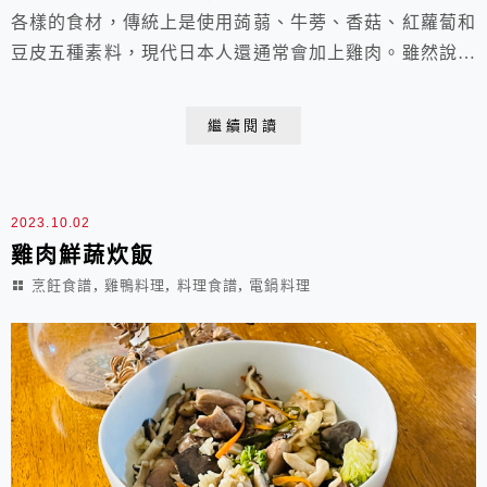
各樣的食材，傳統上是使用蒟蒻、牛蒡、香菇、紅蘿蔔和
豆皮五種素料，現代日本人還通常會加上雞肉。雖然說生
食材與生米一起煮成的飯才叫炊飯，但這次因為使用帶皮
雞腿肉，為了避免炊飯時混入過多雞油，因此先煎過逼出
繼續閱讀
一些油脂，也讓雞皮口感更為酥香，若先將雞皮去除不
用，炊飯會較為清爽，我也喜歡，帶皮雞肉的炊飯則較為
潤澤。 五目炊飯成品份量：2人份材料：去骨土雞腿 1...
2023.10.02
雞肉鮮蔬炊飯
,
,
,
烹飪食譜
雞鴨料理
料理食譜
電鍋料理