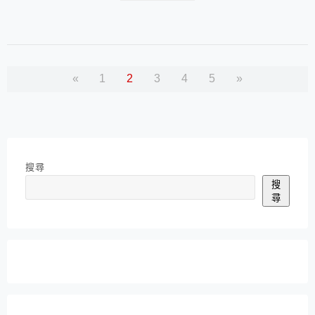
米飯，總是要有點變化，今天就加點海苔酥，快速搖出一
個個超可愛橢圓小飯糰，不過天氣這麼熱，搖完一小鍋
飯，也是滿頭大汗呢！就當順便鍛鍊一下手臂吧！ 碗搖
咕嘟咕...
«
1
2
3
4
5
»
搜尋
搜
尋