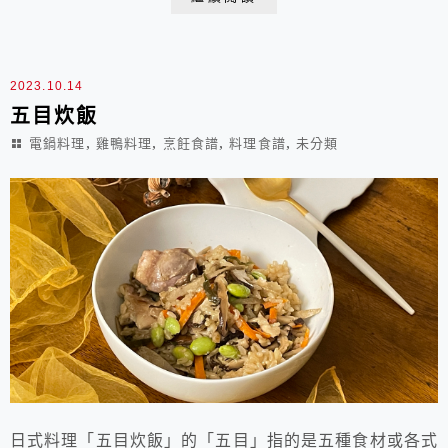
司 首次發佈：2011.03.18 成品數量:約7條壽
司卷材料：A.壽司飯1.米5杯2.水4~4.5杯3.米醋7...
2023.10.14
五目炊飯
,
,
,
,
電鍋料理
雞鴨料理
烹飪食譜
料理食譜
未分類
日式料理「五目炊飯」的「五目」指的是五種食材或各式