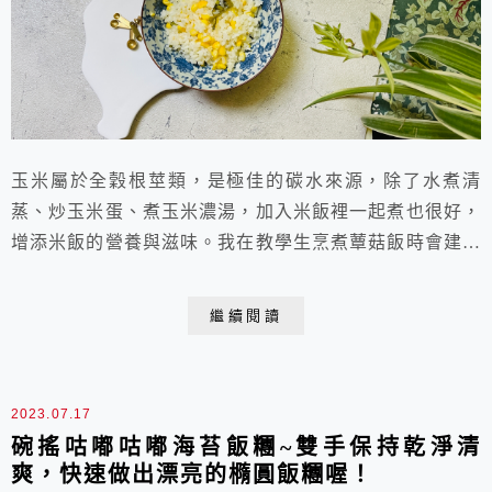
玉米屬於全穀根莖類，是極佳的碳水來源，除了水煮清
蒸、炒玉米蛋、煮玉米濃湯，加入米飯裡一起煮也很好，
增添米飯的營養與滋味。我在教學生烹煮蕈菇飯時會建議
他們加入奶油，曾有學生覺得不可思議：「把奶油加入飯
裡面！！？？」奶油是西方食材，在傳統的台菜和中菜自
繼續閱讀
然不可能出現，但在西式燉飯和近代的日式料理中卻很尋
常。蒸好的玉米飯一掀蓋，淡雅清甜的玉米香與飯香撲鼻
而來，再拌入少許奶油，滋味真是好極了！因為還會配菜
2023.07.17
食...
碗搖咕嘟咕嘟海苔飯糰~雙手保持乾淨清
爽，快速做出漂亮的橢圓飯糰喔！