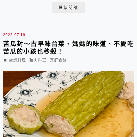
即便醫師說透過飲食控制也難降低總膽固醇和低密度脂蛋
繼續閱讀
白，一向愛吃各種蛋料理的我，還是難免稍稍節制，不再
天天有蛋(偷笑：看能維持多久)。這份三色蛋共用了9 顆
蛋，分成三天一家三口完食。這麼漂亮好吃的美味料...
2023.07.19
苦瓜封～古早味台菜、媽媽的味道、不愛吃
苦瓜的小孩也秒殺！
,
,
電鍋料理
豬肉料理
烹飪食譜