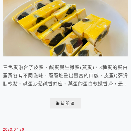
三色蛋融合了皮蛋、鹹蛋與生雞蛋(蒸蛋)，3種蛋的蛋白
蛋黃各有不同滋味，層層堆疊出豐富的口感，皮蛋Q彈滑
腴軟黏、鹹蛋沙鬆鹹香綿密、蒸蛋的蛋白軟嫩香滑，最表
層的蛋黃紮實蛋香味十足，實在太美味了！這次為了愛皮
蛋多一點的家人，稍微調整了配方，又因為多蒸了幾分
繼續閱讀
鐘，口感更為Q彈紮實，喜歡軟嫩一點，蒸的時間就稍短
一些，料理很有彈性的，經常下廚，就可以培養出料理的
直覺。 三色蛋 材料： 生雞蛋 6顆鹹鴨蛋 2顆皮...
2023.07.20