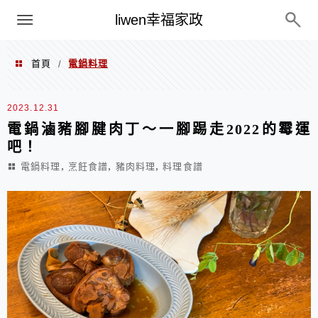
menu
liwen幸福家政
首頁
電鍋料理
/
電鍋料理
2023.12.31
電鍋滷豬腳腱肉丁～一腳踢走2022的霉運
吧！
,
,
,
電鍋料理
烹飪食譜
豬肉料理
料理食譜