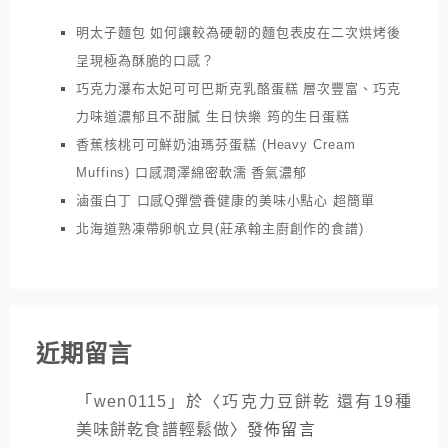
明太子麵包 如何讓較為硬韌的麵包表皮在二次烘烤後
呈現極為酥脆的口感？
巧克力瀑布太妃可可巴斯克乳酪蛋糕 層次豐富、巧克
力味道濃郁且不甜膩 生日快樂 筠的生日蛋糕
香蕉核桃可可鮮奶油瑪芬蛋糕 (Heavy Cream
Muffins) 口感潤澤綿密軟濡 香氣濃郁
滷蛋白丁 口感Q彈營養健康的美味小點心 超簡單
北海道熟凍帶卵帆立貝(莊承翰主廚創作的食譜)
近期留言
「
wen0115
」於〈
巧克力豆餅乾 還有19種
美味餅乾食譜輕鬆做
〉發佈留言