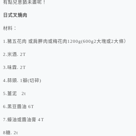
有點兒意猶未盡呢！
日式叉燒肉
材料：
1.豬五花肉 或肩胛肉或梅花肉1200g(600g2大塊或2大條）
2.米酒. 2T
3.味霖. 2T
4.蒜頭. 1瓣(切碎)
5.薑泥 2t
6.黑豆醬油 6T
7.蠔油或醬油膏 4T
8糖. 2t