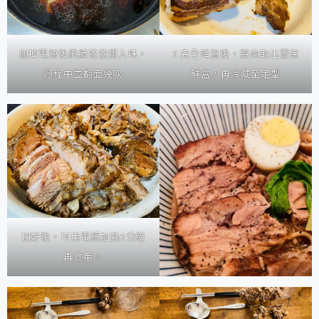
關掉電源後繼續蓋蓋燜入味，
5.完全降溫後，將肉取出置保
過程中並翻面幾次
鮮盒，再冷藏至定型
切好後，可用電鍋加熱5分鐘
再食用。