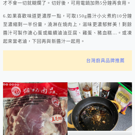
才不會一切就糊爛了。切好後，可用電鍋加熱5分鐘再食用。
6.如果喜歡味道更濃厚一點，可取150g醬汁小火煮約10分鐘
至濃縮剩一半份量，澆淋在燒肉上，滋味更濃郁鮮美！剩餘
醬汁可製作溏心蛋或繼續滷油豆腐、雞蛋、豬血糕…。或凍
起來當老滷，下回再與新醬汁一起用。
台灣廚具品牌推薦