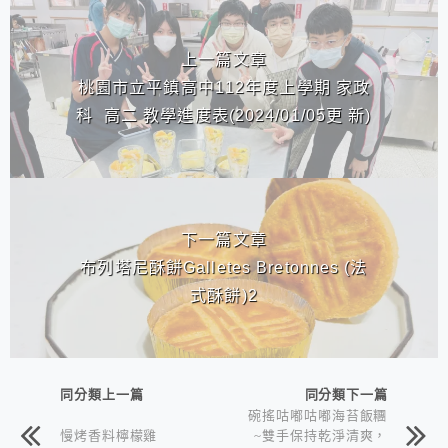
相連文章
上一篇文章
桃園市立平鎮高中112年度上學期 家政
科 高二 教學進度表(2024/01/05更 新)
下一篇文章
布列塔尼酥餅Galletes Bretonnes (法
式酥餅)2
同分類上一篇
同分類下一篇
碗搖咕嘟咕嘟海苔飯糰
慢烤香料檸檬雞
~雙手保持乾淨清爽，