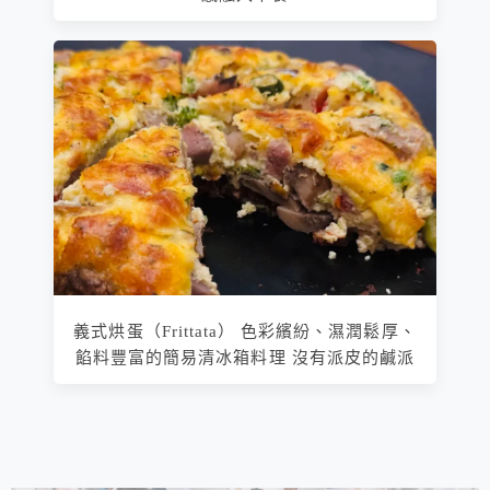
義式烘蛋（Frittata） 色彩繽紛、濕潤鬆厚、
餡料豐富的簡易清冰箱料理 沒有派皮的鹹派