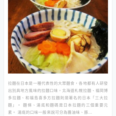
拉麵在日本是一種代表性的大眾麵食，各地都有人研發
出別具地方風味的拉麵口味，北海道札幌拉麵、福岡博
多拉麵、和福島喜多方拉麵則是著名的日本「三大拉
麵」。 麵條、湯底和麵碼是日本拉麵的三個重要元
素。 湯底的口味一般來說可分為醬油味、豚…