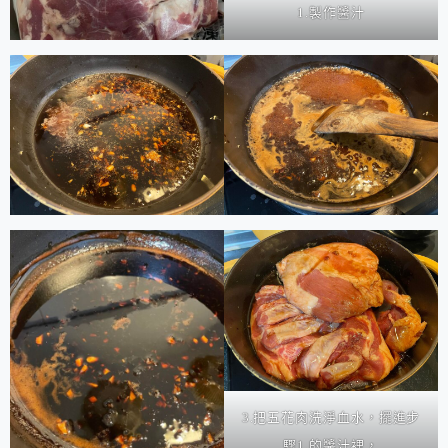
1.製作醬汁
3.把五花肉洗淨血水，擺進步
驟1.的醬汁裡，