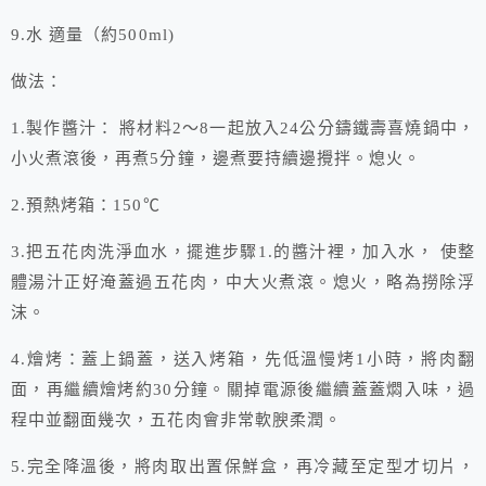
9.水 適量（約500ml)
做法：
1.製作醬汁： 將材料2～8一起放入24公分鑄鐵壽喜燒鍋中，
小火煮滾後，再煮5分鐘，邊煮要持續邊攪拌。熄火。
2.預熱烤箱：150℃
3.把五花肉洗淨血水，擺進步驟1.的醬汁裡，加入水， 使整
體湯汁正好淹蓋過五花肉，中大火煮滾。熄火，略為撈除浮
沫。
4.燴烤：蓋上鍋蓋，送入烤箱，先低溫慢烤1小時，將肉翻
面，再繼續燴烤約30分鐘。關掉電源後繼續蓋蓋燜入味，過
程中並翻面幾次，五花肉會非常軟腴柔潤。
5.完全降溫後，將肉取出置保鮮盒，再冷藏至定型才切片，