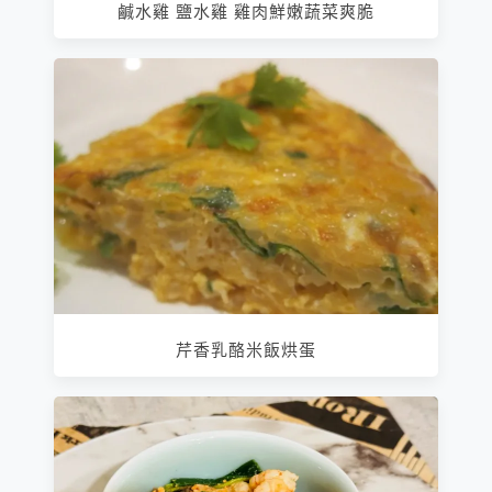
鹹水雞 鹽水雞 雞肉鮮嫩蔬菜爽脆
芹香乳酪米飯烘蛋