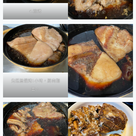
4.燴烤
先低溫慢烤1小時，將肉翻
面，