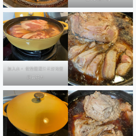
加入水， 使整體湯汁正好淹蓋
過五花肉