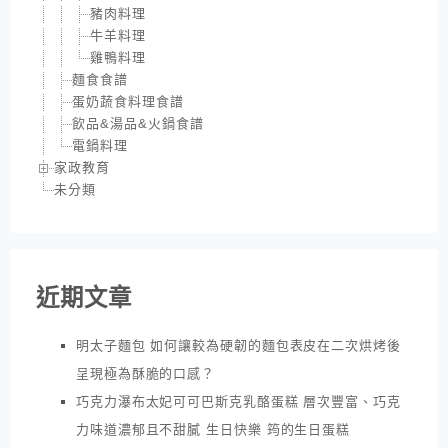
豬肉料理
牛羊料理
雞鴨料理
麵食食譜
蛋奶蔬食料理食譜
飲品&湯品&火鍋食譜
電鍋料理
家政教育
未分類
近期文章
明太子麵包 如何讓較為硬韌的麵包表皮在二次烘烤後
呈現極為酥脆的口感？
巧克力瀑布太妃可可巴斯克乳酪蛋糕 層次豐富、巧克
力味道濃郁且不甜膩 生日快樂 筠的生日蛋糕