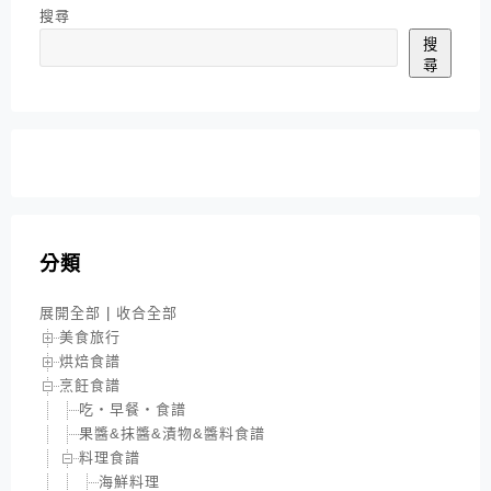
搜尋
搜
尋
分類
展開全部
|
收合全部
美食旅行
烘焙食譜
烹飪食譜
吃‧早餐‧食譜
果醬&抹醬&漬物&醬料食譜
料理食譜
海鮮料理