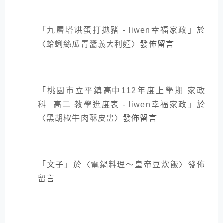
「
九層塔烘蛋打拋豬 - liwen幸福家政
」於
〈
蛤蜊絲瓜青醬義大利麵
〉發佈留言
「
桃園市立平鎮高中112年度上學期 家政
科 高二 教學進度表 - liwen幸福家政
」於
〈
黑胡椒牛肉酥皮盅
〉發佈留言
「
文子
」於〈
電鍋料理～皇帝豆炊飯
〉發佈
留言