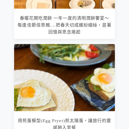
春暖花開吃潤餅 一年一度的清明潤餅饗宴～
每逢佳節倍思親....把春天切成繽紛細絲，混著
回憶與思念捲起
用煎蛋模型(Egg Fryer)煎太陽蛋，讓旅行的靈
感融入早餐