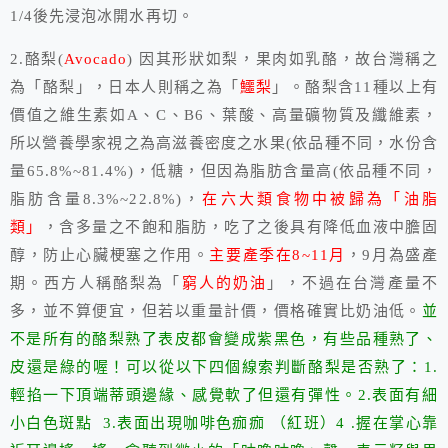
1/4後先浸泡冰開水再切。
2.酪梨
(
Avocado
)
因其形狀如梨，果肉如乳酪，故台灣稱之
為「酪梨」，日本人則稱之為「
鱷梨
」。酪梨含
11
種以上有
價值之維生素如
A
、
C
、
B6
、葉酸、高量礦物質及纖維素，
所以營養學家視之為高滋養密度之水果
(
依品種不同，水份含
量
65.8%~81.4%)
，低糖，但因為脂肪含量高
(
依品種不同，
脂肪含量
8.3%~22.8%)
，
在六大類食物中被歸為「油脂
類」
，含多量之不飽和脂肪，吃了之後具有降低血液中膽固
醇，防止心臟梗塞之作用。
主要產季在
8~11
月
，
9
月為盛產
期。西方人稱酪梨為「
窮人的奶油
」，不過在台灣產量不
多，並不算便宜，但若以重量計價，價格確實比奶油低。
並
不是所有的酪梨熟了表皮都會變成紫黑色，有些品種熟了、
皮還是綠的喔！可以從以下四個線索判斷酪梨是否熟了：1.
輕掐一下頂端蒂頭邊緣、感覺軟了但還有彈性。2.表面有細
小白色斑點 3.表面出現咖啡色痂痂 （紅班）4 .握在掌心靠