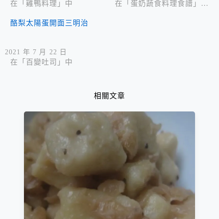
在「雞鴨料理」中
在「蛋奶蔬食料理食譜」中
酪梨太陽蛋開面三明治
2021 年 7 月 22 日
在「百變吐司」中
相關文章