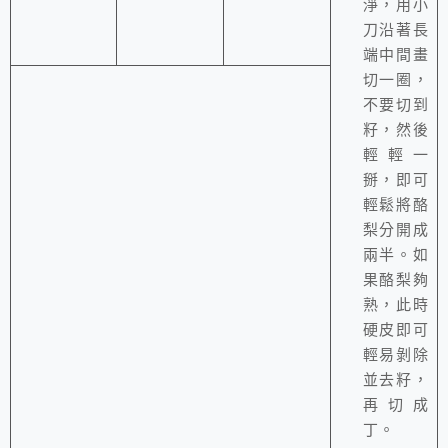
淨，用小
刀沿著長
端中間畫
切一圈，
不要切到
籽，然後
輕輕一
掰，即可
輕鬆將酪
梨分開成
兩半。如
果酪梨夠
熟，此時
硬皮即可
輕易剝除
並去籽，
再切成
丁。