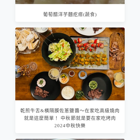
葡萄醋洋芋麵疙瘩(蔬食)
乾煎牛舌&橫隔膜佐蔥鹽醬～在家吃高級燒肉
就是這麼簡單！ 中秋節就是要在家吃烤肉
2024中秋快樂