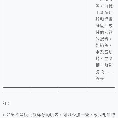
醬，再擺
上番茄切
片和煙燻
鮭魚片或
其他喜歡
的配料，
如鮪魚、
水煮蛋切
片、生菜
葉、煎雞
胸肉
……
等等
註：
1.如果不是很喜歡洋蔥的嗆辣，可以少加一些，或是剖半取