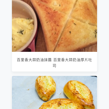
百里香大蒜奶油抹醬 百里香大蒜奶油厚片吐
司