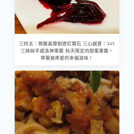
三四五：微酸晶瑩剔透紅寶石 三心誠意：345
三姊妹手感洛神果醬 秋天限定的甜蜜果醬，
帶著被疼愛的幸福滋味！