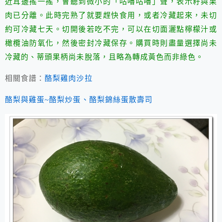
近耳邊搖一搖，會聽到微小的「咕嚕咕嚕」聲，表示籽與果
肉已分離。此時完熟了就要趕快食用，或者冷藏起來，未切
約可冷藏七天。切開後若吃不完，可以在切面灑點檸檬汁或
橄欖油防氧化，然後密封冷藏保存。購買時則盡量選擇尚未
冷藏的、蒂頭果柄尚未脫落，且略為轉成黃色而非綠色。
相關食譜：
酪梨雞肉沙拉
酪梨與雞蛋~酪梨炒蛋、酪梨錦絲蛋散壽司