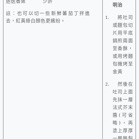
迷迭香葉
少許
明治
註：也可以切一些新鮮蕃茄丁拌進
1.
將吐司
去，紅黃綠白顏色更繽紛。
或麵包切
片用平底
鍋煎兩面
至香酥，
或用烤麵
包機烤至
金黃
2.
然後在
吐司上面
先抹一層
法式芥末
醬(可省
略)，再
塗上厚厚
一層酪梨