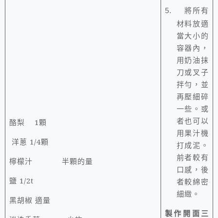
將所有
5.
材料放適
當大小的
容器內，
用奶油抹
刀或叉子
拌勻，並
再壓細碎
一些。或
者也可以
酪梨
1
顆
用果汁機
洋蔥
1/4
顆
打成泥。
前者較有
檸檬汁
半顆的量
口感，後
鹽
1/2t
者較綿密
細緻。
黑胡椒 適量
製作開面三