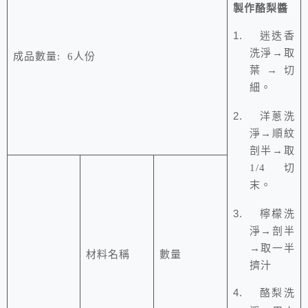
製作酪梨醬
迷迭香
1.
洗淨→取
成品數量
: 6
人份
葉→切
細。
洋蔥洗
2.
淨→順紋
剖半→取
切
1/4
末。
檸檬洗
3.
淨→剖半
→取一半
材料名稱
數量
擠汁
酪梨洗
4.