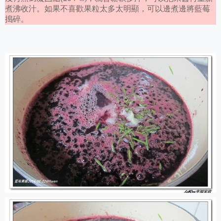
煮沸收汁。如果不喜歡果粒太多太明顯，可以邊煮邊將藍莓
搗碎。