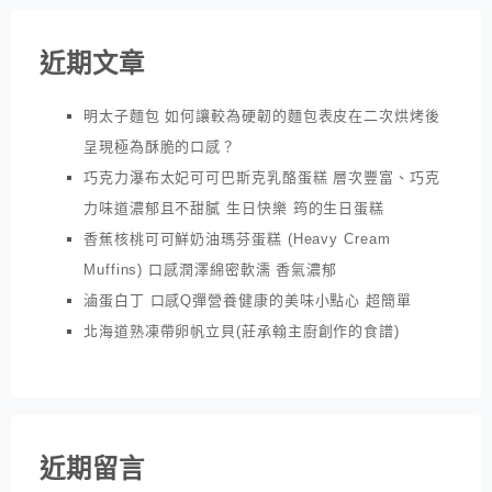
近期文章
明太子麵包 如何讓較為硬韌的麵包表皮在二次烘烤後
呈現極為酥脆的口感？
巧克力瀑布太妃可可巴斯克乳酪蛋糕 層次豐富、巧克
力味道濃郁且不甜膩 生日快樂 筠的生日蛋糕
香蕉核桃可可鮮奶油瑪芬蛋糕 (Heavy Cream
Muffins) 口感潤澤綿密軟濡 香氣濃郁
滷蛋白丁 口感Q彈營養健康的美味小點心 超簡單
北海道熟凍帶卵帆立貝(莊承翰主廚創作的食譜)
近期留言