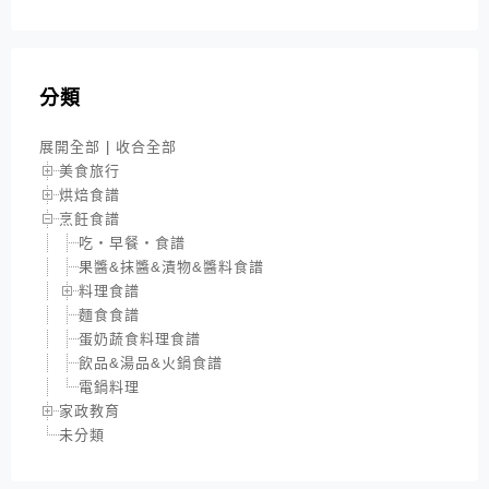
分類
展開全部
|
收合全部
美食旅行
烘焙食譜
烹飪食譜
吃‧早餐‧食譜
果醬&抹醬&漬物&醬料食譜
料理食譜
麵食食譜
蛋奶蔬食料理食譜
飲品&湯品&火鍋食譜
電鍋料理
家政教育
未分類