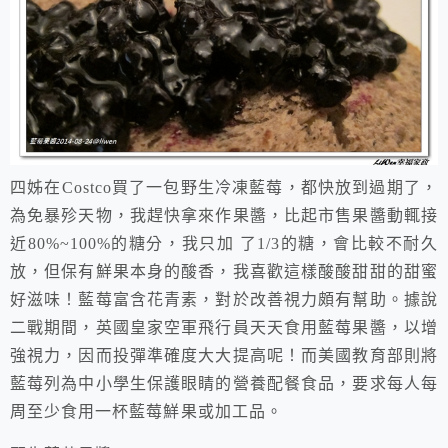
四姊在Costco買了一包野生冷凍藍莓，都快放到過期了，
為免暴殄天物，我趕快拿來作果醬，比起市售果醬動輒接
近80%~100%的糖分，我只加 了1/3的糖，會比較不耐久
放，但保有鮮果本身的酸香，我喜歡這樣酸酸甜甜的甜蜜
好滋味！藍莓富含花青素，對於改善視力頗有幫助。據說
二戰期間，英國皇家空軍飛行員天天食用藍莓果醬，以增
強視力，因而投彈準確度大大提高呢！而美國教育部則將
藍莓列為中小學生保護眼睛的營養配餐食品，要求每人每
周至少食用一杯藍莓鮮果或加工品。