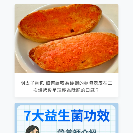
明太子麵包 如何讓較為硬韌的麵包表皮在二
次烘烤後呈現極為酥脆的口感？