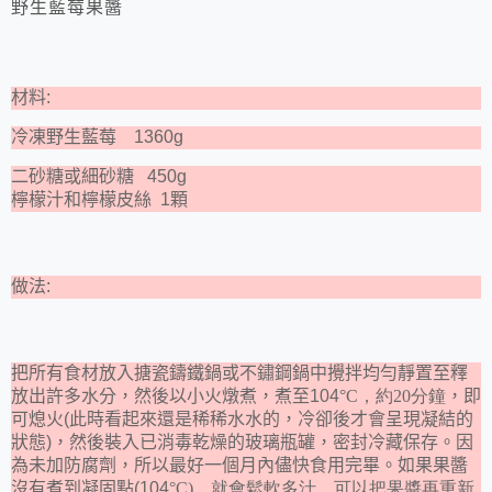
野生藍莓果醬
材料:
冷凍野生藍莓 1360g
二砂糖或細砂糖 450g
檸檬汁和檸檬皮絲 1顆
做法:
把所有食材放入搪瓷鑄鐵鍋或不鏽鋼鍋中攪拌均勻靜置至釋
放出許多水分，然後以小火燉煮，煮至104
°C，約20分鐘
，即
可熄火(此時看起來還是稀稀水水的，冷卻後才會呈現凝結的
狀態)，然後裝入已消毒乾燥的玻璃瓶罐，密封冷藏保存。因
為未加防腐劑，所以最好一個月內儘快食用完畢。如果果醬
沒有煮到凝固點(104
°C)，就會鬆軟多汁，可以把果醬再重新