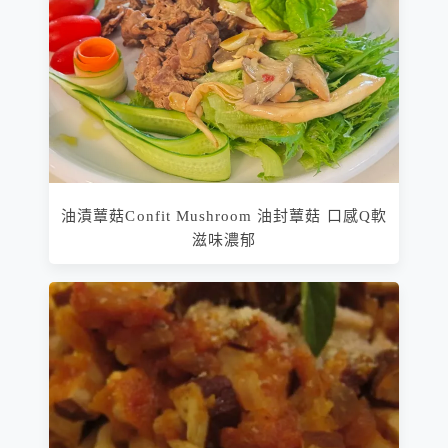
油漬蕈菇Confit Mushroom 油封蕈菇 口感Q軟
滋味濃郁