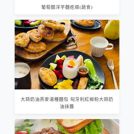
葡萄醋洋芋麵疙瘩(蔬食)
大蒜奶油燕麥湯種麵包 匈牙利紅椒粉大蒜奶
油抹醬