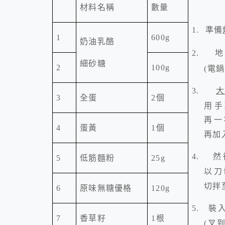
材料名稱
數量
1.
準備
1
600g
奶油乳酪
2.
細砂糖
2
100g
(
電鍋
3.
3
全蛋
2
個
用手
再一
4
蛋黃
1
個
再加
4.
然
5
低筋麵粉
25g
以刀
切拌
6
原味無糖優格
120g
5.
裝
7
香草籽
1
根
(
叉