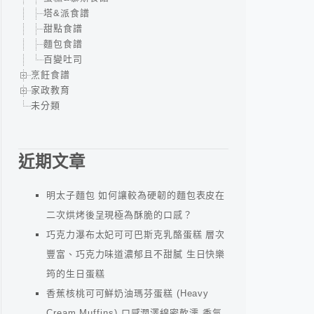
塔&派食譜
甜點食譜
麵包食譜
百變吐司
烹飪食譜
家政教育
未分類
近期文章
明太子麵包 如何讓較為硬韌的麵包表皮在
二次烘烤後呈現極為酥脆的口感？
巧克力瀑布太妃可可巴斯克乳酪蛋糕 層次
豐富、巧克力味道濃郁且不甜膩 生日快樂
筠的生日蛋糕
香蕉核桃可可鮮奶油瑪芬蛋糕 (Heavy
Cream Muffins) 口感潤澤綿密軟濡 香氣