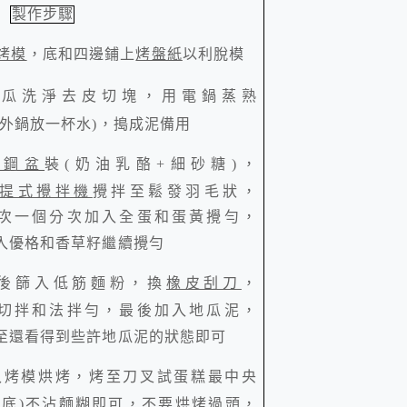
製作步驟
烤模
，底和四邊鋪上
烤盤紙
以利脫模
地瓜洗淨去皮切塊，用電鍋蒸熟
外鍋放一杯水
)
，搗成泥備用
大鋼盆
裝
(
奶油乳酪
+
細砂糖
)
，
提式攪拌機
攪拌至鬆發羽毛狀，
次一個分次加入全蛋和蛋黃攪勻，
入優格和香草籽繼續攪勻
後篩入低筋麵粉，換
橡皮刮刀
，
切拌和法拌勻，最後加入地瓜泥，
至還看得到些許地瓜泥的狀態即可
入烤模烘烤，烤至刀叉試蛋糕最中央
到底
)
不沾麵糊即可，不要烘烤過頭，