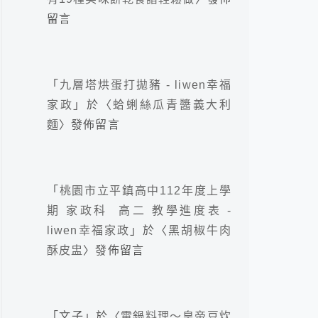
留言
「
九層塔烘蛋打拋豬 - liwen幸福
家政
」於〈
蛤蜊絲瓜青醬義大利
麵
〉發佈留言
「
桃園市立平鎮高中112年度上學
期 家政科 高二 教學進度表 -
liwen幸福家政
」於〈
黑胡椒牛肉
酥皮盅
〉發佈留言
「
文子
」於〈
電鍋料理～皇帝豆炊