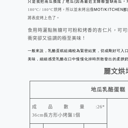
只是我把南瓜換成了地瓜
(
因為最近主婦聯盟缺南瓜，
180°C
/ 180°C
烘烤，所以並未烤出像
MOT/KITCHEN
那
將表皮烤上色了。
食用時灑點無糖可可粉和烤香的杏仁片，可可
衝突卻又協調的極至美味！
一般來說，乳酪蛋糕組織較為緊密結實，切成剛好可入
美味，細細感受乳酪在口中慢慢化掉時所散發出的柔腴奶
麗文烘
地瓜乳酪蛋糕
成品數量
:26*
36cm
長方形小烤盤
1
個