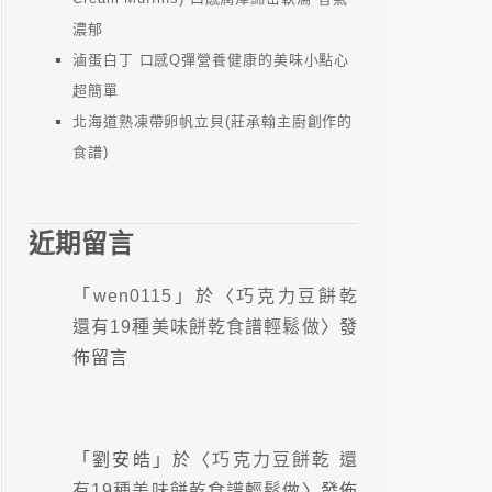
濃郁
滷蛋白丁 口感Q彈營養健康的美味小點心
超簡單
北海道熟凍帶卵帆立貝(莊承翰主廚創作的
食譜)
近期留言
「
wen0115
」於〈
巧克力豆餅乾
還有19種美味餅乾食譜輕鬆做
〉發
佈留言
「
劉安皓
」於〈
巧克力豆餅乾 還
有19種美味餅乾食譜輕鬆做
〉發佈