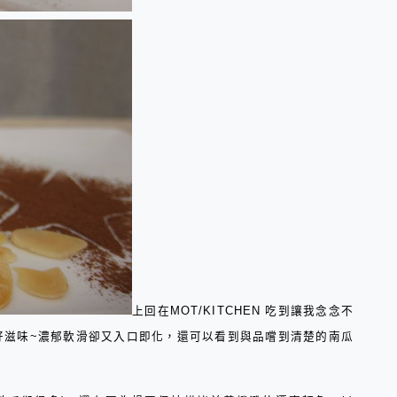
上回在
MOT/KITCHEN
吃到讓我念念不
好滋味
~
濃郁軟滑卻又入口即化，還可以看到與品嚐到清楚的南瓜