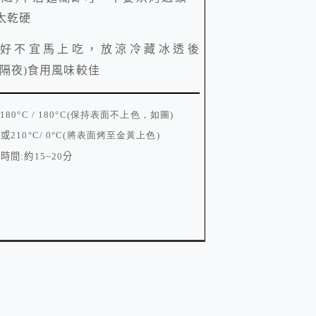
太乾硬
好不宜馬上吃，放涼冷藏冰透後
隔夜
)
食用風味較佳
:
180
°
C / 180
°
C(
保持表面不上色，如圖
)
或
210
°
C/ 0
°
C(
將表面烤至金黃上色
)
時間
:
約
15~20
分