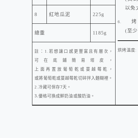
以免
8
紅地瓜泥
225g
烤
6.
(
至少
總重
1185g
烘烤溫度
註：
1.
若想讓口感更豐富且有層次，
可在底鋪簡易塔皮，
上面再置放葡萄乾或蔓越莓乾，
或將葡萄乾或蔓越莓乾切碎拌入麵糊裡。
冷藏可保存
7
天。
2.
3.
優格可換成鮮奶油或酸奶油。