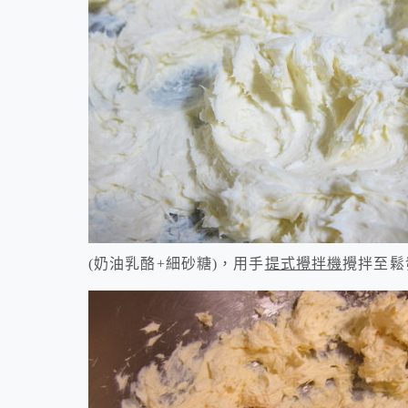
(奶油乳酪
+
細砂糖
)
，用手
提式攪拌機
攪拌至鬆