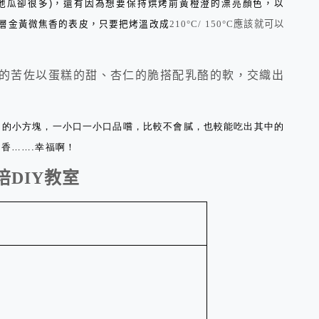
地瓜卻很多
)
，還有因為想要保持烘烤前黃橙澄的漂亮顏色，以
210°C
/ 150°C
應該就可以
層金黃微焦香的表皮，只要把烤溫改成
的苦佐以蛋糕的甜、杏仁的脆搭配乳酪的軟，交織出
口的小方塊，一小口一小口品嚐，比較不會膩，也較能吃出其中的
香…….幸福啊！
培
DIY
教室