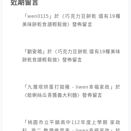
近期留言
「
wen0115
」於〈
巧克力豆餅乾 還有19種
美味餅乾食譜輕鬆做
〉發佈留言
「
劉安皓
」於〈
巧克力豆餅乾 還有19種美味
餅乾食譜輕鬆做
〉發佈留言
「
九層塔烘蛋打拋豬 - liwen幸福家政
」於
〈
蛤蜊絲瓜青醬義大利麵
〉發佈留言
「
桃園市立平鎮高中112年度上學期 家政
科 高二 教學進度表 - liwen幸福家政
」於