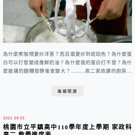
為什麼煮咖哩要炒洋蔥？而且還要炒到琥珀色？為什麼蛋
白可以打發變成像鮮奶油？為什麼我的蛋白打不發？為什
麼披薩的麵糰發酵後會變大？.........高二家政課的廚房裡
烹飪實習過程中，你有經常不自覺產出許多問號嗎？其實
廚房本來就是家庭中最活躍的實驗室，隱藏著無數的化學
繼續閱讀
反應，這學期希望有機會親自為高二的諸多疑問找到解答
喔！課程名稱： 廚房裡的化學英文名稱： Chemistry in
the kitchen...
2021.09.01
桃園市立平鎮高中110學年度上學期 家政科
高二 教學進度表