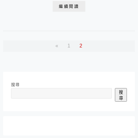
分工合作，藉由親自操作各種不同種類的料理和甜點，學
繼續閱讀
習人際互動與經營、溝通協調、財務管理、時間規劃、共
家事、掌握必要的烹飪知識和技術，並從而培養正確選擇
食物的判斷力，且樂於為自己和家人製...
«
1
2
搜尋
搜
尋