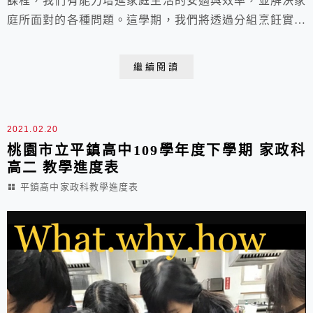
課程，我們有能力增進家庭生活的安適與效率，並解決家
庭所面對的各種問題。這學期，我們將透過分組烹飪實習
來學習家政，各組模擬一個小家庭，組員(家人)間必須分
工合作，藉由親自操作各種不同種類的料理和甜點，學習
繼續閱讀
人際互動與經營、溝通協調、財務管理、時間規劃、共家
事、掌握必要的烹飪知識和技術，並從而培養正確選擇食
物的判斷力，且樂於為自己和家人製作...
2021.02.20
桃園市立平鎮高中109學年度下學期 家政科
高二 教學進度表
平鎮高中家政科教學進度表