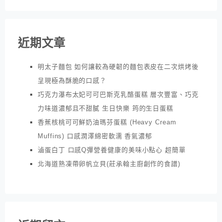
近期文章
明太子麵包 如何讓較為硬韌的麵包表皮在二次烘烤後
呈現極為酥脆的口感？
巧克力瀑布太妃可可巴斯克乳酪蛋糕 層次豐富、巧克
力味道濃郁且不甜膩 生日快樂 筠的生日蛋糕
香蕉核桃可可鮮奶油瑪芬蛋糕 (Heavy Cream
Muffins) 口感潤澤綿密軟濡 香氣濃郁
滷蛋白丁 口感Q彈營養健康的美味小點心 超簡單
北海道熟凍帶卵帆立貝(莊承翰主廚創作的食譜)