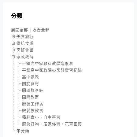
分類
展開全部
|
收合全部
美食旅行
烘焙食譜
烹飪食譜
家政教育
平鎮高中家政科教學進度表
平鎮高中家政課の烹飪實習紀錄
高中家政
關於食材
閱讀與烹飪
國際教育
廚藝工作坊
銀髮族飲食
種籽實小‧自主學習
廚房好物‧居家佈置‧花草園藝
未分類