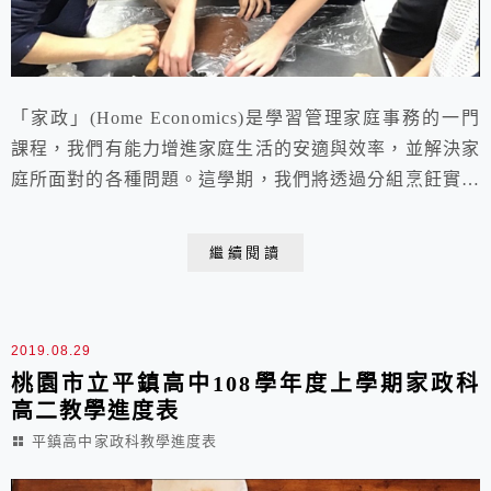
「家政」(Home Economics)是學習管理家庭事務的一門
課程，我們有能力增進家庭生活的安適與效率，並解決家
庭所面對的各種問題。這學期，我們將透過分組烹飪實習
來學習家政，各組模擬一個小家庭，組員(家人)間必須分
工合作，藉由親自操作各種不同種類的料理和甜點，學習
繼續閱讀
人際互動與經營、溝通協調、財務管理、時間規劃、共家
事、掌握必要的烹飪知識和技術，並從而培養正確選擇食
物的判斷力，且樂於為自己和家人製作...
2019.08.29
桃園市立平鎮高中108學年度上學期家政科
高二教學進度表
平鎮高中家政科教學進度表