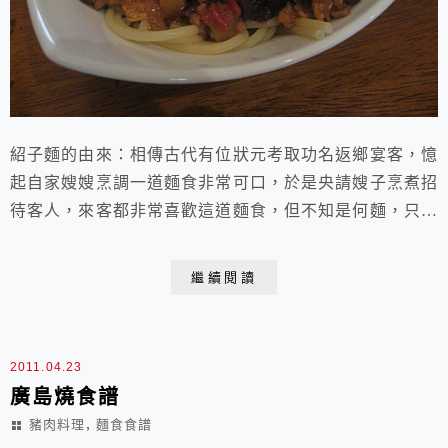
紹子麵的由來：相傳古代有位狀元考取功名返鄉宴客，憶
起自家嫂嫂烹調一道麵食非常可口，於是央請嫂子烹煮招
待客人，來客都非常喜歡這道麵食，但不知是何麵，只知
是「嫂子做的麵」、逐漸遠播演變今日，而有「少子
麵」、「紹子麵」之諧音的名稱。另有一說是：用較多花
繼續閱讀
椒和辣椒來調味，因而香辣刺激，邊吃邊被椒麻的滋味辣
得忍不住把嘴噘起，像在吹口哨一樣的動作，因而也叫哨
子麵。各家的紹子麵有不同的配方和做法，大抵都會有的
2011.04.23
是絞...
廣島燒食譜
,
豬肉料理
麵食食譜