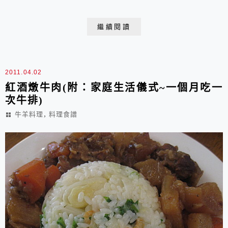
把剩菜都吃完，統統拌在一起不浪費成品數量: 8人份 注
意：1. 各組選出一最不擅長烹飪同學負責煮飯，老師要
繼續閱讀
做個人評分2.蘋果可用奇異果.鳳梨或水梨等其他富含酵
素的水果代替,可使肉質軟嫩3.太白粉我喜歡用主婦聯盟
的蕃薯...
2011.04.02
紅酒燉牛肉(附：家庭生活儀式~一個月吃一
次牛排)
,
牛羊料理
料理食譜