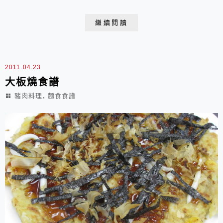
糊裡一起煎，沒有炒麵、最上層沒有煎蛋。而廣島燒則是
把麵糊和配料分開處理，先煎麵糊成麵皮再放配料及炒麵
繼續閱讀
在麵皮上，最上層是煎蛋。還有大阪燒通常是用炸麵糊增
加脆脆的口感，並撒柴魚片在最上層。而廣島燒則是用魷
魚酥之類和煎脆脆的炒麵，最上層撒的是青蔥。 麗文
2011.04.23
烘...
大板燒食譜
,
豬肉料理
麵食食譜