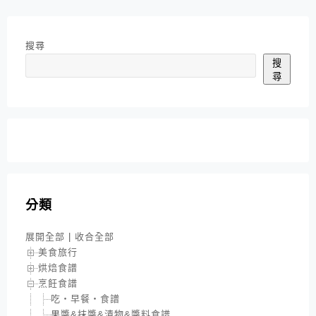
搜尋
搜
尋
分類
展開全部
|
收合全部
美食旅行
烘焙食譜
烹飪食譜
吃‧早餐‧食譜
果醬&抹醬&漬物&醬料食譜