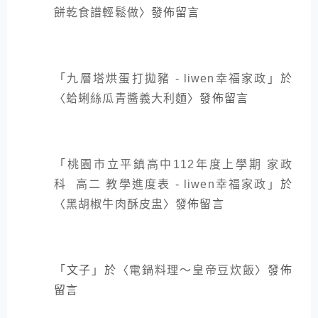
餅乾食譜輕鬆做
〉發佈留言
「
九層塔烘蛋打拋豬 - liwen幸福家政
」於
〈
蛤蜊絲瓜青醬義大利麵
〉發佈留言
「
桃園市立平鎮高中112年度上學期 家政
科 高二 教學進度表 - liwen幸福家政
」於
〈
黑胡椒牛肉酥皮盅
〉發佈留言
「
文子
」於〈
電鍋料理～皇帝豆炊飯
〉發佈
留言