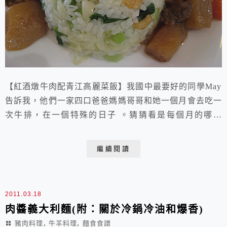
【紅酒燉牛肉配青江高麗菜飯】我國中最要好的同學May
告訴我，他們一家四口爸爸媽媽哥哥和她一個月會去吃一
次牛排，在一個特殊的日子 。猜猜看是每個月的哪一
天？猜出來了嗎？沒錯 ，就在她M.C.來的時候。我現在
想起來，覺得May的父母真是很有智慧，他們利用這樣
繼續閱讀
的"家庭生活儀式"，細心地關照了女兒的身體和心理，牛
肉是鐵質和維生素B群豐富的食物--補血，一般女生在生
理期間都會不舒服，但是May的父母卻將這重...
2011.03.18
肉醬義大利麵(附：關於冷鍋冷油和爆香)
,
,
豬肉料理
牛羊料理
麵食食譜