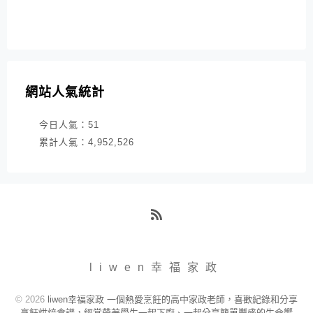
網站人氣統計
今日人氣：
51
累計人氣：
4,952,526
RSS
liwen幸福家政
© 2026
liwen幸福家政 一個熱愛烹飪的高中家政老師，喜歡紀錄和分享
烹飪烘焙食譜，經常帶著學生一起下廚、一起分享簡單豐盛的生命饗