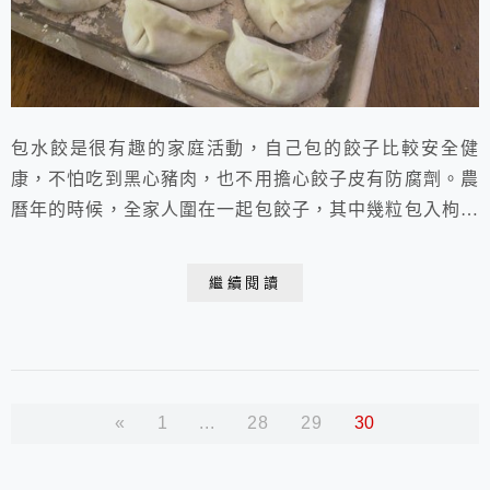
包水餃是很有趣的家庭活動，自己包的餃子比較安全健
康，不怕吃到黑心豬肉，也不用擔心餃子皮有防腐劑。農
曆年的時候，全家人圍在一起包餃子，其中幾粒包入枸杞
或紅蘿蔔丁，吃到的賞紅包，多有意思啊!小朋友一定樂
翻了! 麗文烹飪DIY教室水餃(boiled dumplings ) & 雪花
繼續閱讀
煎餃(pot sticker)成品數量:約80~90 個 (我的照片) 材
料數量 1內餡:絞肉 600g2高...
«
1
...
28
29
30