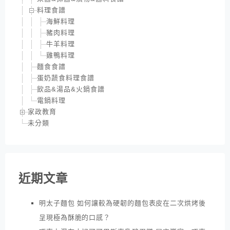
料理食譜
海鮮料理
豬肉料理
牛羊料理
雞鴨料理
麵食食譜
蛋奶蔬食料理食譜
飲品&湯品&火鍋食譜
電鍋料理
家政教育
未分類
近期文章
明太子麵包 如何讓較為硬韌的麵包表皮在二次烘烤後
呈現極為酥脆的口感？