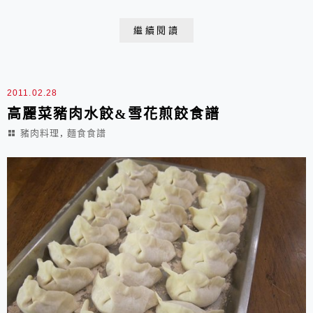
汁裡亦會有香菇丁等的成份在內，與焢肉飯不同，而此種
作法在台灣南部稱作「肉燥飯」；「滷肉飯」在台灣南部
繼續閱讀
是指有著滷豬三層肉的焢肉飯。如同許多的台灣小吃一
樣，在全臺各地都有店家販售滷肉飯。靠著魯肉飯發跡，
在台灣經營超過半個世紀的鬍鬚張董事長張永昌說：「魯
2011.02.28
肉...
高麗菜豬肉水餃&雪花煎餃食譜
,
豬肉料理
麵食食譜