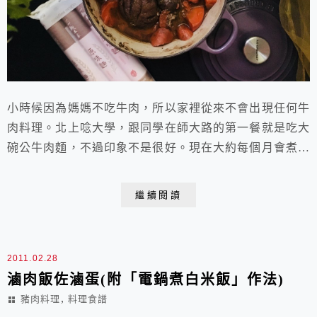
小時候因為媽媽不吃牛肉，所以家裡從來不會出現任何牛
肉料理。北上唸大學，跟同學在師大路的第一餐就是吃大
碗公牛肉麵，不過印象不是很好。現在大約每個月會煮一
次牛肉麵，因為兒子很喜歡，牛肉麵應該算是我們家的家
常菜了吧！316林大展、劉成偉、戴源廷和傅禮賢等四人
繼續閱讀
的作品，沒有紅蘿蔔，就用當令盛產的白蘿蔔，也很好，
他們對自己的手藝也滿意極了。 麗文
烹飪DI...
2011.02.28
滷肉飯佐滷蛋(附「電鍋煮白米飯」作法)
,
豬肉料理
料理食譜