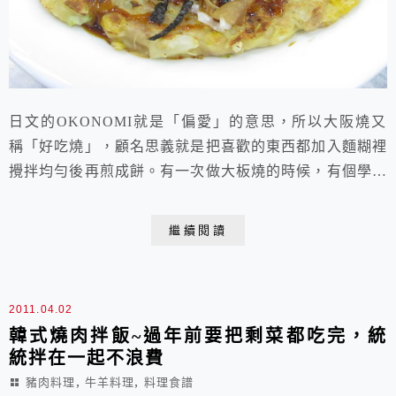
日文的OKONOMI就是「偏愛」的意思，所以大阪燒又
稱「好吃燒」，顧名思義就是把喜歡的東西都加入麵糊裡
攪拌均勻後再煎成餅。有一次做大板燒的時候，有個學生
告訴我他們家經常煎這樣的餅，只是沒這麼豪華，通常只
加高麗菜絲和紅蘿蔔絲。是啊！大板燒和韓式拌飯一樣，
繼續閱讀
都是屬於〝清冰箱〞的料理，冰箱裡有什麼、喜歡什麼，
就加什麼，非常自由。有時候主婦聯盟的一籃菜配了一大
把韭菜，我就以大阪燒的基本麵糊(麵粉+雞蛋+水)...
2011.04.02
韓式燒肉拌飯~過年前要把剩菜都吃完，統
統拌在一起不浪費
,
,
豬肉料理
牛羊料理
料理食譜