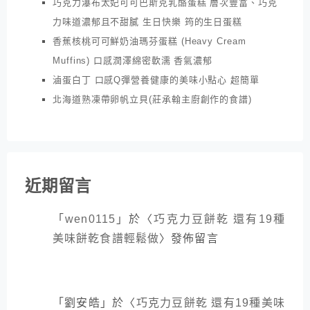
巧克力瀑布太妃可可巴斯克乳酪蛋糕 層次豐富、巧克
力味道濃郁且不甜膩 生日快樂 筠的生日蛋糕
香蕉核桃可可鮮奶油瑪芬蛋糕 (Heavy Cream
Muffins) 口感潤澤綿密軟濡 香氣濃郁
滷蛋白丁 口感Q彈營養健康的美味小點心 超簡單
北海道熟凍帶卵帆立貝(莊承翰主廚創作的食譜)
近期留言
「
wen0115
」於〈
巧克力豆餅乾 還有19種
美味餅乾食譜輕鬆做
〉發佈留言
「
劉安皓
」於〈
巧克力豆餅乾 還有19種美味