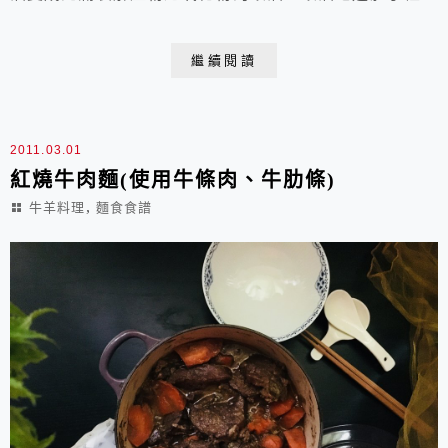
只有壞處沒有好處，應該要避免。我們要改變傳統中菜
「爆香」的觀念，不要等油熱到冒白煙才下蔥薑蒜等香
繼續閱讀
料，冷鍋(或一點點熱的鍋)冷油一樣可以取出香料食材的
香味，我喜歡讓學生們透過冷鍋冷油炒香洋蔥的過程，來
體會這一點道理。 麗文烹飪DIY教室烹飪實習食譜肉醬
2011.03.01
義...
紅燒牛肉麵(使用牛條肉、牛肋條)
,
牛羊料理
麵食食譜