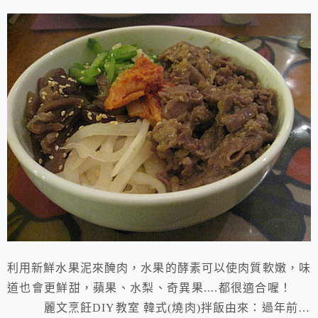
利用新鮮水果泥來醃肉，水果的酵素可以使肉質軟嫩，味
道也會更鮮甜，蘋果、水梨、奇異果....都很適合喔！
麗文烹飪DIY教室 韓式(燒肉)拌飯由來：過年前要