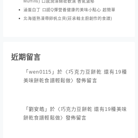
Muffins) 口感潤澤綿密軟濡 香氣濃郁
滷蛋白丁 口感Q彈營養健康的美味小點心 超簡單
北海道熟凍帶卵帆立貝(莊承翰主廚創作的食譜)
近期留言
「
wen0115
」於〈
巧克力豆餅乾 還有19種
美味餅乾食譜輕鬆做
〉發佈留言
「
劉安皓
」於〈
巧克力豆餅乾 還有19種美味
餅乾食譜輕鬆做
〉發佈留言