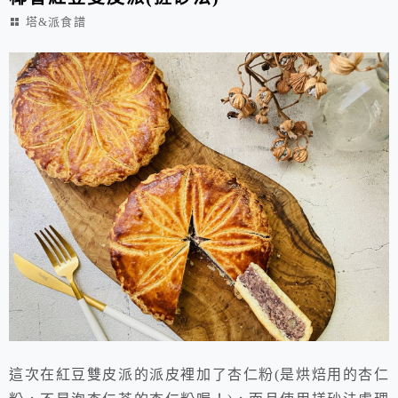
塔&派食譜
這次在紅豆雙皮派的派皮裡加了杏仁粉(是烘焙用的杏仁