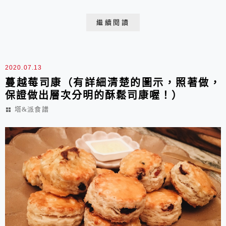
讚了！盡可能使用好食材，風味更好，我喜歡KIRI奶油
乳酪和Isigny發酵無鹽奶油，沒有不自然的酸味，只有芬
繼續閱讀
芳的乳香。麗文烘培DIY教室乳酪派餅成品數量:
20*30cm烤盤2個，切成5*7cm小長方形 16塊製作程序
A 餅皮:1. 將無...
2020.07.13
蔓越莓司康（有詳細清楚的圖示，照著做，
保證做出層次分明的酥鬆司康喔！）
塔&派食譜