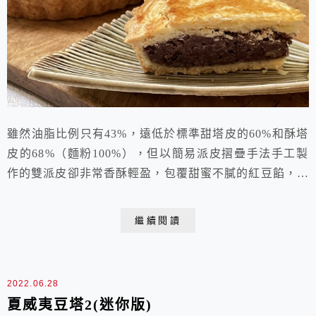
雖然油脂比例只有43%，遠低於標準甜塔皮的60%和酥塔
皮的68%（麵粉100%），但以簡易派皮摺疊手法手工製
作的雙派皮卻非常香酥輕盈，包覆甜蜜不膩的紅豆餡，好
美味喔！ 麗文烘培DIY教室 紅豆雙皮派 成品數量:六吋
菊花派盤2個(SN5440:上緣直徑 16cm，高2.5cm) 製作程
繼續閱讀
序 A. 內餡=紅豆餡： 1. 紅豆徹底搓洗乾淨後，瀝乾
水分，加2.5倍過濾水，冷藏浸泡4小時或放隔夜 2...
2022.06.28
夏威夷豆塔2(迷你版)