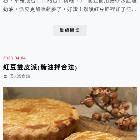
粉，不是泡杏仁茶的杏仁粉喔！)，而且使用搓砂法處理
奶油，派皮更加酥鬆脆了，好讚！然後紅豆餡裡加了些椰
子粉，降了甜度，增添了椰香，非常美味！還有參考國王
派的表面裝飾方法，刷塗了兩次牛奶蛋黃液，讓色澤更金
繼續閱讀
黃漂亮，花紋更清晰。麗文烘培DIY教室椰香紅豆雙皮派
成品數量:六吋菊花派盤2個(SN5440:上緣直徑 16cm，高
2.5cm)製作程序A. 內...
2023.04.04
紅豆雙皮派(糖油拌合法)
塔&派食譜