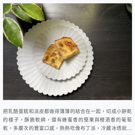
把乳酪蛋糕和派皮都做得薄薄的結合在一起，切成小餅乾
的樣子，酥脆軟綿，還有蜂蜜香的堅果與橙酒香的葡萄
乾，多層次的豐富口感，熱熱吃像布丁派，冷藏冰透就更