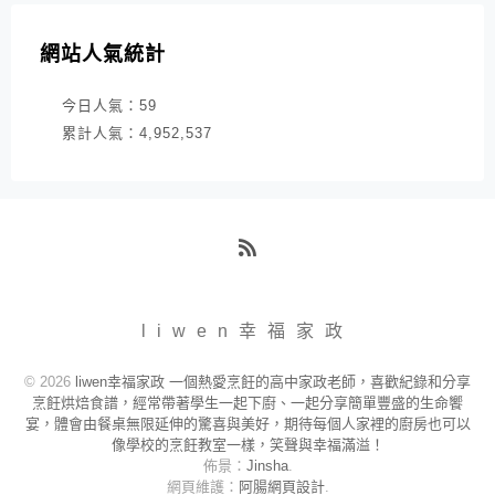
網站人氣統計
今日人氣：
59
累計人氣：
4,952,537
RSS
liwen幸福家政
© 2026
liwen幸福家政 一個熱愛烹飪的高中家政老師，喜歡紀錄和分享
烹飪烘焙食譜，經常帶著學生一起下廚、一起分享簡單豐盛的生命饗
宴，體會由餐桌無限延伸的驚喜與美好，期待每個人家裡的廚房也可以
像學校的烹飪教室一樣，笑聲與幸福滿溢！
佈景：
Jinsha
.
網頁維護：
阿腸網頁設計
.