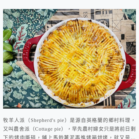
牧羊人派（Shepherd's pie）是源自英格蘭的鄉村料理，
又叫農舍派（Cottage pie），早先農村婦女只是將前日剩
下的烤肉撕碎，鋪上馬鈴薯泥再進烤箱烘烤，就又是一