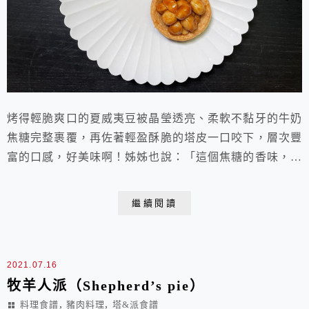
烤得輕脆爽口的夏威夷豆被晶瑩透亮、柔軟不黏牙的牛奶
焦糖完整裹覆，再佐著輕盈酥脆的塔皮一口咬下，層次豐
富的口感，好美味啊！姊姊也說：「這個焦糖的香味，好
迷人喔！那個塔皮也超好吃的，跟外面賣的不一樣。」
註：夏威夷豆原產地是澳洲，又名澳洲堅果或澳洲核桃，
繼續閱讀
含油量高達70%以上，富含不飽和脂肪酸，還含有豐富的
鈣，磷 ，鐵，維生素B1、B2和人體必需的8種胺基酸。
同時由於熱量過高，每日食用3~5顆即可，過量攝...
2021.07.16
牧羊人派（Shepherd’s pie）
,
,
料理食譜
豬肉料理
塔&派食譜