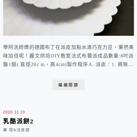
學阿洸師傅的德國布丁在派皮加點水滴巧克力豆，果然美
味加倍呢！麗文烘培DIY教室法式布蕾派成品數量:8吋派
盤1個( 直徑20c m，高4cm)製作程序A. 派皮：1. 將無鹽
奶油放進鋼盆裡，室溫回軟後，加入細砂糖，用攪拌機攪
拌混合均勻。2. 再加入雞蛋，繼續快速攪勻，然後馬上
繼續閱讀
篩入低筋麵粉，改用橡皮刮刀以刀切拌合法拌勻。3. 成
糰後壓整成約2cm厚的大圓形，用保鮮膜包好，放入冰箱
蔬果室冷藏至少一個小時...
2020.11.10
乳酪派餅2
塔&派食譜