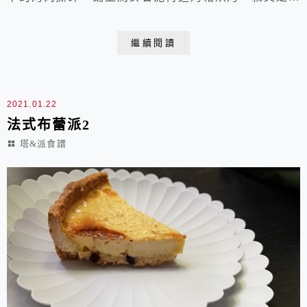
餐。經典上使用的是羊絞肉，但因為在台灣不容易買到，
使用牛或豬絞肉也是可以的。今天因為手邊剛好有一罐有
繼續閱讀
機義大利番茄麵醬，也有絞肉和馬鈴薯，福至心靈就做了
一盤牧羊人派，其實就是煮了兩道菜~義大利肉醬和馬鈴
薯泥，然後利用焗烤結合成一...
2021.01.22
法式布蕾派2
塔&派食譜