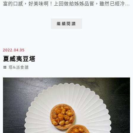
富的口感，好美味啊！上回做給姊姊品嘗，雖然已經冷藏
兩天，但美味不減，她說：「這個焦糖的香味，好迷人
喔！那個塔皮也超好吃的，跟外面賣的不一樣。」這次使
繼續閱讀
用三能12連麥芬模烘烤，雖說是麥芬模，但我覺得這超
迷你尺寸用來烤小塔非常剛好呢！註：夏威夷豆原產地是
澳洲，又名澳洲堅果或澳洲核桃，含油量高達70%以
2022.04.05
上，...
夏威夷豆塔
塔&派食譜