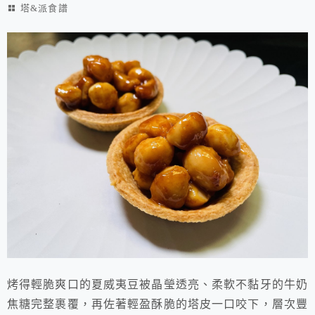
塔&派食譜
烤得輕脆爽口的夏威夷豆被晶瑩透亮、柔軟不黏牙的牛奶
焦糖完整裹覆，再佐著輕盈酥脆的塔皮一口咬下，層次豐