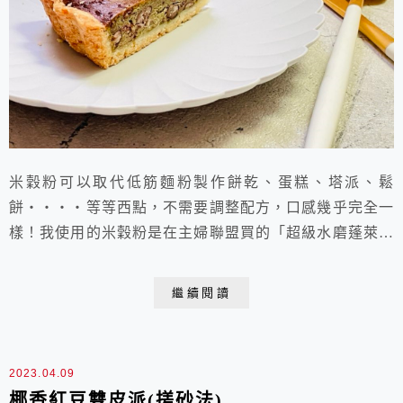
米穀粉可以取代低筋麵粉製作餅乾、蛋糕、塔派、鬆
餅‧‧‧‧等等西點，不需要調整配方，口感幾乎完全一
樣！我使用的米穀粉是在主婦聯盟買的「超級水磨蓬萊米
粉」，原料是台梗九號蓬萊米，在國人食飯量逐年下降的
今日，若能鼓勵開發米穀粉的運用，進一步增加米穀粉產
繼續閱讀
量，降低售價，這樣或許能提高一般人購買使用的意願，
否則超過麵粉4倍的價格可能也會阻礙推廣呢！添了一點
兒杏仁粉的派皮，又酥又香，高比例紅豆的內餡，扎實濃
2023.04.09
郁鬆...
椰香紅豆雙皮派(搓砂法)