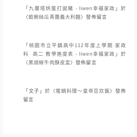
「
九層塔烘蛋打拋豬 - liwen幸福家政
」於
〈
蛤蜊絲瓜青醬義大利麵
〉發佈留言
「
桃園市立平鎮高中112年度上學期 家政
科 高二 教學進度表 - liwen幸福家政
」於
〈
黑胡椒牛肉酥皮盅
〉發佈留言
「
文子
」於〈
電鍋料理～皇帝豆炊飯
〉發佈
留言