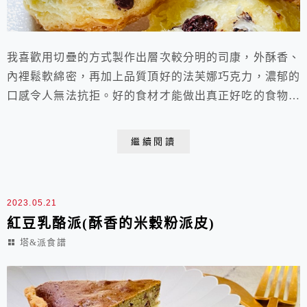
我喜歡用切疊的方式製作出層次較分明的司康，外酥香、
內裡鬆軟綿密，再加上品質頂好的法芙娜巧克力，濃郁的
口感令人無法抗拒。好的食材才能做出真正好吃的食物，
這是亙古不變的真理。我的烘焙啟蒙老師當初在上課的時
候，經常會使用香草精，說是要去除蛋腥味，並特別提醒
繼續閱讀
要用天然香草精，不要用香草粉或便宜的化學香草精。越
來越熟捻烘焙與食材後，了解到品質好的新鮮雞蛋是完全
不會有令人不悅的蛋味或蛋腥味的，煮白煮蛋最能直接
2023.05.21
品...
紅豆乳酪派(酥香的米穀粉派皮)
塔&派食譜