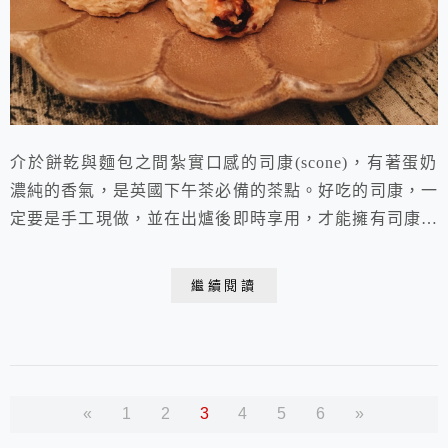
介於餅乾與麵包之間紮實口感的司康(scone)，有著蛋奶
濃純的香氣，是英國下午茶必備的茶點。好吃的司康，一
定要是手工現做，並在出爐後即時享用，才能擁有司康最
佳的賞味時機。食用時順著中間的裂口用手剝開成兩瓣，
先將奶油塗抹於半片司康上，再疊抹上果醬，以單片食
繼續閱讀
用。記得奶油一定要塗上厚厚一層，絕對不能小氣或怕
胖，這樣才能享受到道地英式司康的美好滋味喔！而這款
蔓越莓司康因為已含有蔓越莓，所以可省略果醬，食用...
«
1
2
3
4
5
6
»