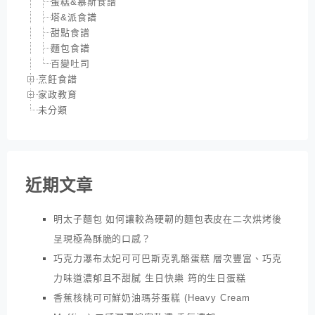
蛋糕&慕斯食譜
塔&派食譜
甜點食譜
麵包食譜
百變吐司
烹飪食譜
家政教育
未分類
近期文章
明太子麵包 如何讓較為硬韌的麵包表皮在二次烘烤後
呈現極為酥脆的口感？
巧克力瀑布太妃可可巴斯克乳酪蛋糕 層次豐富、巧克
力味道濃郁且不甜膩 生日快樂 筠的生日蛋糕
香蕉核桃可可鮮奶油瑪芬蛋糕 (Heavy Cream