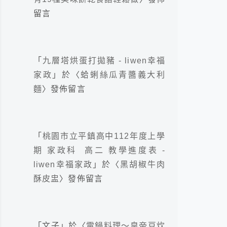
留言
「
九層塔烘蛋打拋豬 - liwen幸福
家政
」於〈
蛤蜊絲瓜青醬義大利
麵
〉發佈留言
「
桃園市立平鎮高中112年度上學
期 家政科 高二 教學進度表 -
liwen幸福家政
」於〈
黑胡椒牛肉
酥皮盅
〉發佈留言
「
文子
」於〈
電鍋料理～皇帝豆炊