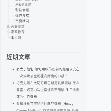
塔&派食譜
甜點食譜
麵包食譜
百變吐司
烹飪食譜
家政教育
未分類
近期文章
明太子麵包 如何讓較為硬韌的麵包表皮在
二次烘烤後呈現極為酥脆的口感？
巧克力瀑布太妃可可巴斯克乳酪蛋糕 層次
豐富、巧克力味道濃郁且不甜膩 生日快樂
筠的生日蛋糕
香蕉核桃可可鮮奶油瑪芬蛋糕 (Heavy
Cream Muffins) 口感潤澤綿密軟濡 香氣