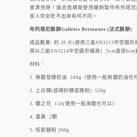
會漂亮呀！過去我總是使用糖粉製作布列塔尼
家人完全吃不出來有何不同。
布列塔尼酥餅Galletes Bretonnes
(
法式酥餅)
成品數量: 約 28 片(使用三能SN3213中空圓形模
再以三能SN3214中空圓形模高1 .5cm直徑6c
材料：
1. 無鹽發酵奶油 240g（使用一般無鹽奶油也
2. 上白糖(或細砂糖或糖粉) 120g
3. 鹽之花 1/2t(使用一般海鹽也可以）
4. 蛋黃 2顆
5. 低筋麵粉 260g