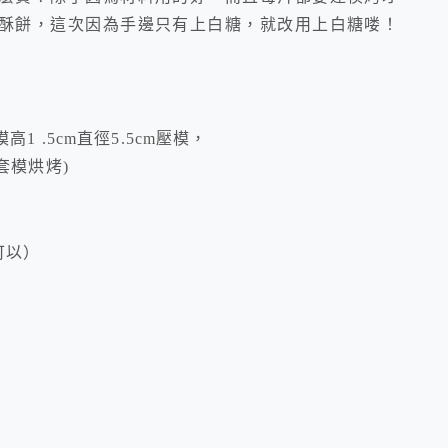
酥餅，這次因為手邊只有上白糖，就改用上白糖喽！
高1 .5cm直徑5.5cm壓模，
m套模烘烤)
可以）