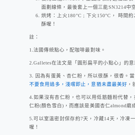
面劃線條，最後套上一個三能SN3214
烘烤：上火180°C ; 下火150°C，
酥喔！
註：
1.法國傳統點心，配咖啡最對味。
2.Galletes在法文是「圓形扁平的小點心」的意
3. 因為有蛋黃、杏仁粉，所以很酥，很香。
不要食用過多，淺嚐即止，意猶未盡最美好
，
4.如果沒有杏仁粉，也可以用低筋麵粉代替，
仁粉(顏色雪白)，而應該是美國杏仁almond
5.可以室溫密封保存約7天，冷藏14天，冷
喔！