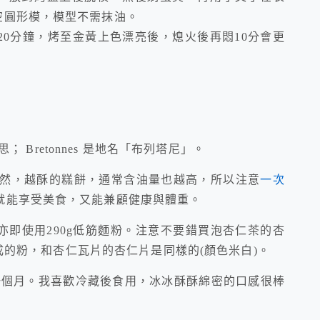
中空圓形模，模型不需抹油。
 時間約20分鐘，烤至金黃上色漂亮後，熄火後再悶10分會更
思； Bretonnes 是地名「布列塔尼」。
當然，越酥的糕餅，通常含油量也越高，所以注意
一次
就能享受美食，又能兼顧健康與體重。
亦即使用290g低筋麵粉。注意不要錯買泡杏仁茶的杏
磨成的粉，和杏仁瓦片的杏仁片是同樣的(顏色米白)。
凍一個月。我喜歡冷藏後食用，冰冰酥酥綿密的口感很棒