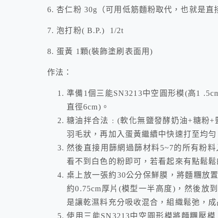
6. 杏仁粉 30g（可用低筋麵粉取代，也就是直
7. 泡打粉( B.P.) 1/2t
8. 蛋黃 1顆(裝飾塗刷表面用)
作法：
準備1個三能SN3213中空圓形模(高1 .5cm
直徑6cm)。
糖油拌合法﹕(軟化無鹽發酵奶油+糖粉
羽毛狀，再加入蛋黃繼續中快速打至均勻
然後直接用篩網過篩材料5~7的所有粉料
看不到白色的粉即可，若看起來有點鬆鬆
桌上放一張約30公分保鮮膜，將麵糰放
約0.75cm厚片(模型一半高度)，然後
是讓乾濕料充分吸收混合，組織鬆弛，成
使用三能SN3213中空圓形模將麵糰