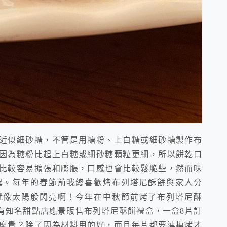
近似細砂糖，不管是用糖粉、上白糖或細砂糖製作布
因為糖粉比起上白糖或細砂糖顆粒更細，所以餅乾口
比較容易擴張和膨脹，口感也會比較鬆脆些，然而味
異。每年的春節前我總喜歡烤布列塔尼酥餅與家人分
就像太陽般閃亮啊！今年在中秋節前烤了布列塔尼酥
有知名甜點店應景販售布列塔尼酥餅禮盒，一盒8片訂
麼貴？除了因為材料用的好，而且每片都要連模烤才