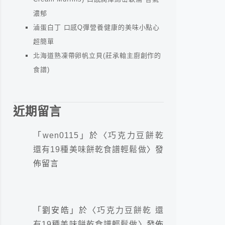
濃郁
滷蛋白丁 口感Q彈營養健康的美味小點心
超簡單
北海道熟凍帶卵帆立貝(莊承翰主廚創作的
食譜)
近期留言
「
wen0115
」於〈
巧克力豆餅乾
還有19種美味餅乾食譜輕鬆做
〉發
佈留言
「
劉安皓
」於〈
巧克力豆餅乾 還
有19種美味餅乾食譜輕鬆做
〉發佈