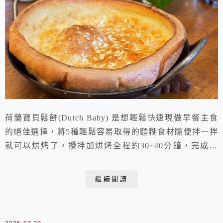
荷蘭寶貝鬆餅(Dutch Baby) 是想輕鬆快速現做早餐主食
的絕佳選擇，將5種輕鬆容易取得的麵糊食材隨便拌一拌
就可以烘烤了，攪拌加烘烤全程約30~40分鐘，完成的
Dutch Baby四周會膨脹得高高的，宛如一個比臉還大的
大羹盤或大碗公，非常可愛！今天週日除了吐司開面三明
繼續閱讀
治，又想吃點荷蘭寶貝，但是沒有低筋麵粉，只有高筋，
就來試試看吧！高筋麵粉烤出來的 Dutch Baby依然膨發
得很高很漂亮，但是...