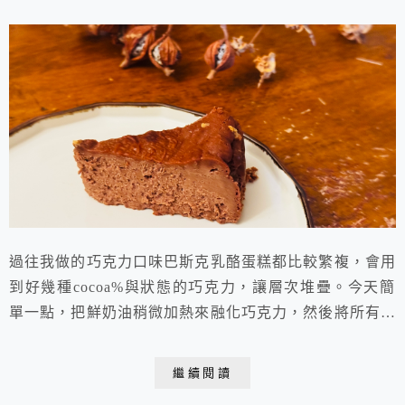
過往我做的巧克力口味巴斯克乳酪蛋糕都比較繁複，會用
到好幾種cocoa%與狀態的巧克力，讓層次堆疊。今天簡
單一點，把鮮奶油稍微加熱來融化巧克力，然後將所有材
料依序加入拌勻即可烘烤，非常快速簡單，但是巧克力味
道依然濃郁，軟滑香腴，好吃極了，假日早餐的最後來上
繼續閱讀
一小塊(約1/8)，配著咖啡，心滿意足。 巧克力巴斯克乳