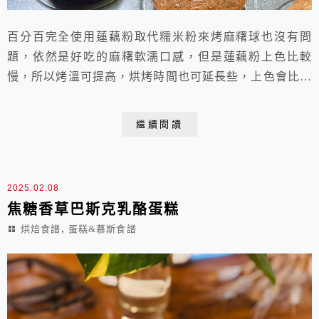
百分百完全使用蓮藕粉取代糯米粉來烤麻糬球也沒有問
題，依然是好吃的麻糬軟濡口感，但是蓮藕粉上色比較
慢，所以烤溫可提高，烘烤時間也可延長些，上色會比較
金黃漂亮，表皮也會比較酥脆，雖然先生覺得只烤25分
鐘軟一點也很好，但我還是喜歡今天烤了35分鐘的色澤
繼續閱讀
和口感。另外，今天還添加了少量奇亞籽，增加膳食纖維
和口感，挺好的。 烤紅豆麻糬球 成品份量： 15顆
（SN9306三能15連模小花盤1盤) 材料： 1.雞...
2025.02.08
焦糖香草巴斯克乳酪蛋糕
,
烘焙食譜
蛋糕&慕斯食譜