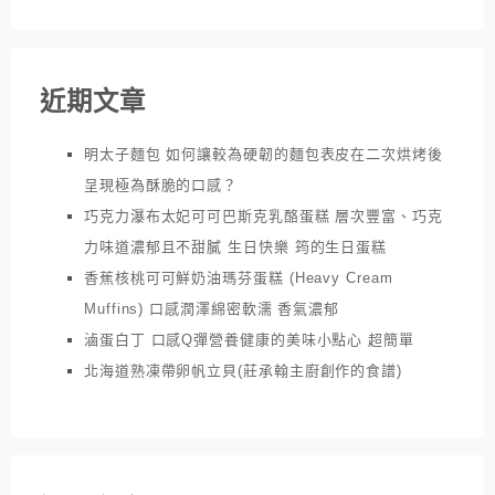
近期文章
明太子麵包 如何讓較為硬韌的麵包表皮在二次烘烤後
呈現極為酥脆的口感？
巧克力瀑布太妃可可巴斯克乳酪蛋糕 層次豐富、巧克
力味道濃郁且不甜膩 生日快樂 筠的生日蛋糕
香蕉核桃可可鮮奶油瑪芬蛋糕 (Heavy Cream
Muffins) 口感潤澤綿密軟濡 香氣濃郁
滷蛋白丁 口感Q彈營養健康的美味小點心 超簡單
北海道熟凍帶卵帆立貝(莊承翰主廚創作的食譜)