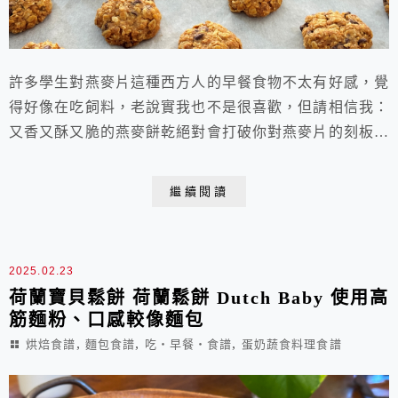
許多學生對燕麥片這種西方人的早餐食物不太有好感，覺
得好像在吃飼料，老說實我也不是很喜歡，但請相信我：
又香又酥又脆的燕麥餅乾絕對會打破你對燕麥片的刻板印
象！許多親朋好友吃了還會跟我要食譜呢！營養滿滿的燕
麥餅乾以燕麥片為主要食材，基礎麵糰裡可以加進各式各
繼續閱讀
樣的材料來變化口味，但以乾燥的食材為宜，例如各種堅
果和果乾，如果要加入水分較多的食材，則必須少量，否
則水分不易烤乾，餅乾的口感就不酥脆了。今天我將一
2025.02.23
半...
荷蘭寶貝鬆餅 荷蘭鬆餅 Dutch Baby 使用高
筋麵粉、口感較像麵包
,
,
,
烘焙食譜
麵包食譜
吃‧早餐‧食譜
蛋奶蔬食料理食譜