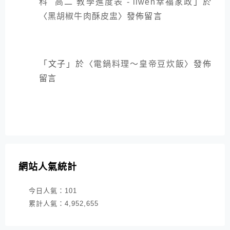
科 高二 教學進度表 - liwen幸福家政
」於
〈
黑胡椒牛肉酥皮盅
〉發佈留言
「
文子
」於〈
電鍋料理～皇帝豆炊飯
〉發佈
留言
網站人氣統計
今日人氣：
101
累計人氣：
4,952,655