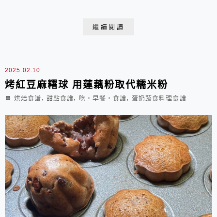
變成了鬆軟的甜點麵包，因為價位不低，所以通常也不會
買太多，一次吃半個一個可能還好，但若是在家自製，不
繼續閱讀
太可能一次烤太少，也很難一次只吃一個，若還是使用布
里歐麵包體，恐怕難以避免一不小心就吃下過量爆表的油
和糖呢！所以自家烘焙的肉桂捲還是不要仿效比較好，
2025.02.10
但...
烤紅豆麻糬球 用蓮藕粉取代糯米粉
,
,
,
烘焙食譜
甜點食譜
吃‧早餐‧食譜
蛋奶蔬食料理食譜