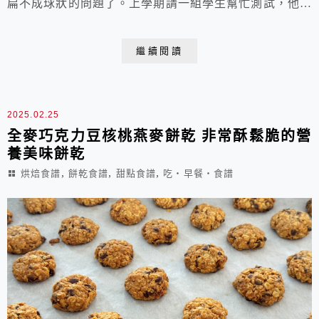
扁不成球狀的問題了。上學期請一組學生幫忙測試，他們
大多喜歡這個稀稀的麵糊版更甚於原先的濃稠麵糰版，於
是這學期我修改了去年之前食譜裡的配方，改用這一個。
繼續閱讀
但最近有些學生因買不到耐烘烤水滴型巧克力而將其省
略，味道就會太淡了，因為巧克力是這道甜點的甜味和巧
克力風味的重要來源食材喔！雖然也可以使用一般的巧克
2025.02.25
力...
全麥巧克力豆核桃燕麥餅乾 非常酥鬆脆的營
養美味餅乾
,
,
,
烘焙食譜
餅乾食譜
甜點食譜
吃‧早餐‧食譜