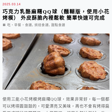
生說：「食無定味，是口者珍！」每個喜歡的口味都不
2025.03.14
同，我...
巧克力乳酪麻糬QQ球（麵糊版，使用小花
烤模） 外皮酥脆內裡鬆軟 簡單快速可完成
,
,
吃‧早餐‧食譜
烘焙食譜
甜點食譜
使用三能小花烤模烤麻糬QQ球，效果非常好，每一個都
可以烤得圓鼓鼓的，可愛漂亮又美味，再也不會有烤得扁