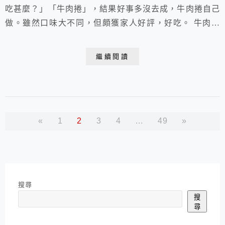
吃甚麼？」「牛肉捲」，結果好事多沒去成，牛肉捲自己
做。雖然口味大不同，但頗獲家人好評，好吃。 牛肉捲
成品份量： 3捲 材料： 牛肉絲 200g 洋蔥 1小顆(洗淨去
皮順紋切絲) 青蔥1支(洗淨切段，蔥白蔥綠分開) 蒜頭 1
繼續閱讀
瓣(洗淨去皮切末) 醬油 1T┼1t 味醂 1t 米酒1t 黑胡椒 現
磨多一點 鹽 1/4t 蛋餅皮 3張 乳酪絲 125g ...
«
1
2
3
4
...
49
»
搜尋
搜
尋