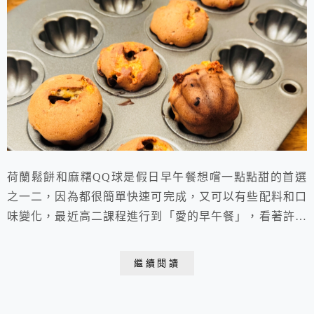
荷蘭鬆餅和麻糬QQ球是假日早午餐想嚐一點點甜的首選
之一二，因為都很簡單快速可完成，又可以有些配料和口
味變化，最近高二課程進行到「愛的早午餐」，看著許多
學生烤了巧克力乳酪麻糬QQ球，自己也忍不住想嚐嚐
了，於是連著週六日兩天都烤了一盤，週六全使用蓮藕
繼續閱讀
粉，外皮較脆硬，週日蓮藕粉加糯米粉，皮較薄，口感更
酥脆美味，好吃到一個接一個差點停不下來呢！我常跟學