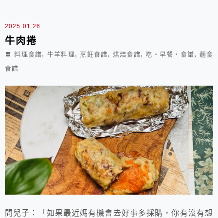
酪蛋糕 成品份量： 六吋圓形蛋糕模 1個 材料： 1.(四葉
北海道十勝)奶油乳酪 250g...
2025.01.26
牛肉捲
,
,
,
,
,
料理食譜
牛羊料理
烹飪食譜
烘焙食譜
吃‧早餐‧食譜
麵食
食譜
問兒子：「如果最近媽有機會去好事多採購，你有沒有想