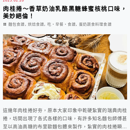
2025.02.20
肉桂捲～香草奶油乳酪黑糖蜂蜜核桃口味，
美妙絕倫！
,
,
,
麵包食譜
烘焙食譜
吃‧早餐‧食譜
蛋奶蔬食料理食譜
這幾年肉桂捲好夯，原本大家印象中乾硬紮實的瑞典肉桂
捲，坊間出現了各式各樣的口味，有許多知名麵包師傅甚
至以高油高糖的布里歐麵包體來製作，紮實的肉桂捲瞬間