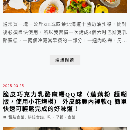
通常買一塊一公斤kiri或四葉北海道十勝奶油乳酪，開封
後必須盡快使用，所以我習慣一次烤成4個六吋巴斯克乳
酪蛋糕，一兩個冷藏當早餐的一部分，一週內吃完，另外
的兩三個冷凍保存再慢慢吃，口感風味不減。這次照例一
次烤了四顆巴斯克乳酪蛋糕，並且焦糖和金沙兩種口味一
繼續閱讀
次滿足，一開始就分成兩盆攪拌，因為巴斯克乳酪蛋糕本
來就超級無敵簡單，即使兩種口味一起完成也不麻煩，還
是很簡單快速。無添加一滴粉的巴斯克乳酪蛋糕更為...
2025.03.25
脆皮巧克力乳酪麻糬QQ球（蓮藕粉 麵糊
版，使用小花烤模） 外皮酥脆內裡軟Q 簡單
快速可輕鬆完成的好味道！
,
,
甜點食譜
烘焙食譜
吃‧早餐‧食譜