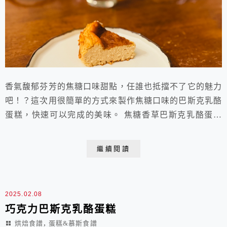
香氣馥郁芬芳的焦糖口味甜點，任誰也抵擋不了它的魅力
吧！？這次用很簡單的方式來製作焦糖口味的巴斯克乳酪
蛋糕，快速可以完成的美味。 焦糖香草巴斯克乳酪蛋糕
成品份量： 六吋圓形蛋糕模 1個 材料： (四葉北海道十
勝)奶油乳酪 250g 細砂糖 80g 水 1T 動物性鮮奶油 125g
繼續閱讀
米穀粉或低筋麵粉 6g 雞蛋 2顆 香草豆莢 1/2根 作法：
準備：將一張30*30cm烘焙...
2025.02.08
巧克力巴斯克乳酪蛋糕
,
烘焙食譜
蛋糕&慕斯食譜