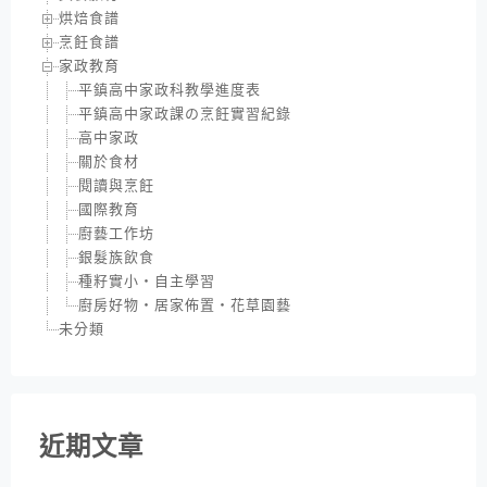
烘焙食譜
烹飪食譜
家政教育
平鎮高中家政科教學進度表
平鎮高中家政課の烹飪實習紀錄
高中家政
關於食材
閱讀與烹飪
國際教育
廚藝工作坊
銀髮族飲食
種籽實小‧自主學習
廚房好物‧居家佈置‧花草園藝
未分類
近期文章