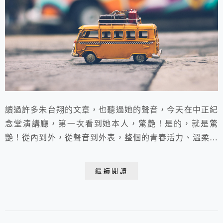
讀過許多朱台翔的文章，也聽過她的聲音，今天在中正紀
念堂演講廳，第一次看到她本人，驚艷！是的，就是驚
艷！從內到外，從聲音到外表，整個的青春活力、溫柔堅
定、充滿熱情！暗自期許，等有一天自己也當了阿嬤，也
要像她一樣.....朱朱很會說故事，今天她也說了她那個在
繼續閱讀
網路上已廣為流傳的「溫柔起床號」。 「教育無它，唯
愛而已。」 溫柔起床號 ...