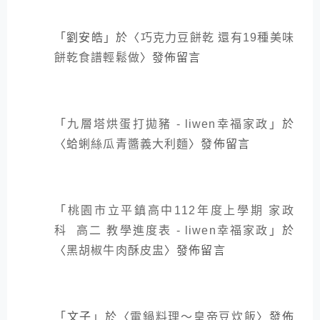
「
劉安皓
」於〈
巧克力豆餅乾 還有19種美味
餅乾食譜輕鬆做
〉發佈留言
「
九層塔烘蛋打拋豬 - liwen幸福家政
」於
〈
蛤蜊絲瓜青醬義大利麵
〉發佈留言
「
桃園市立平鎮高中112年度上學期 家政
科 高二 教學進度表 - liwen幸福家政
」於
〈
黑胡椒牛肉酥皮盅
〉發佈留言
「
文子
」於〈
電鍋料理～皇帝豆炊飯
〉發佈