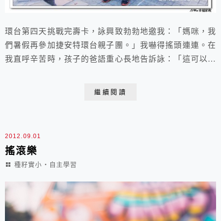
環台第四天挑戰完壽卡，詠興致勃勃地邀我：「媽咪，我
們暑假再參加捷安特環台親子團。」我嚇得搖頭連連。在
我直呼辛苦時，孩子的爸語重心長地告訴詠：「這可以看
出來，若是想要訓練媽咪成為自行車選手，是完全沒有意
義的。」詠就與我截然不同，他騎得非常好，在最後頒發
繼續閱讀
證書時，教練和隊友們都起鬨說要詠參加選手培訓，為娘
的雖然深感驕傲，但卻不想隨之起舞，擔心的是這類競速
運動的危險性。詠對於許多運動應該是有些天賦與興趣
2012.09.01
的...
搖滾樂
種籽實小‧自主學習