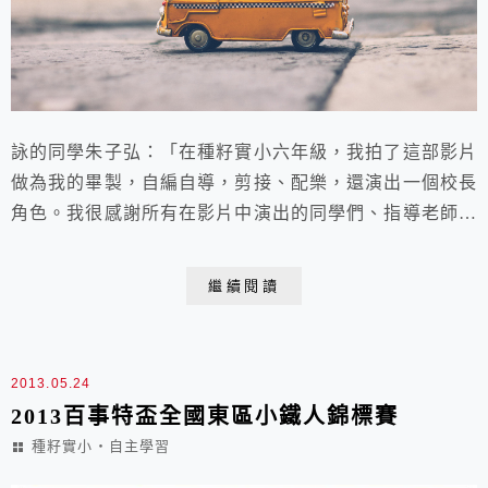
詠的同學朱子弘：「在種籽實小六年級，我拍了這部影片
做為我的畢製，自編自導，剪接、配樂，還演出一個校­長
角色。我很感謝所有在影片中演出的同學們、指導老師江
國生、以及爸媽的支持。」 「種籽實小」六年級有一門
必修課「畢業製作」，學生必須自己選擇一個主題完成，
繼續閱讀
然後在畢業前展出，今年的16個孩子有人做「3D電腦繪
圖」、有人拍「微電影」、有人做戲劇或樂器表演、有人
做專題研究如「兵器」、「咖啡」、「樂高」、「生...
2013.05.24
2013百事特盃全國東區小鐵人錦標賽
種籽實小‧自主學習