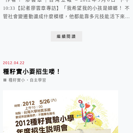
10:33【記者廖雲章專訪】「我希望我的小孩是蟑螂！ 不
管社會變遷動盪成什麼模樣，他都能靠多元技能活下來，
這才是未來世界需要的競爭力！」在自學圈裡人稱「自學
教父」的陳怡光，笑嘻嘻地以「蟑螂」期許從小沒上過一
繼續閱讀
天學校， 在家自學的一雙兒女：陳明秀和陳明哲。曾登
上Vogue雜誌的混血氣質少女陳明秀今年14歲， 雖沒上
過一天學校，卻說得一口流利...
2012.04.22
種籽實小要招生喽！
種籽實小‧自主學習