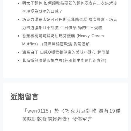
明太子麵包 如何讓較為硬韌的麵包表皮在二次烘烤後
呈現極為酥脆的口感？
巧克力瀑布太妃可可巴斯克乳酪蛋糕 層次豐富、巧克
力味道濃郁且不甜膩 生日快樂 筠的生日蛋糕
香蕉核桃可可鮮奶油瑪芬蛋糕 (Heavy Cream
Muffins) 口感潤澤綿密軟濡 香氣濃郁
滷蛋白丁 口感Q彈營養健康的美味小點心 超簡單
北海道熟凍帶卵帆立貝(莊承翰主廚創作的食譜)
近期留言
「
wen0115
」於〈
巧克力豆餅乾 還有19種
美味餅乾食譜輕鬆做
〉發佈留言