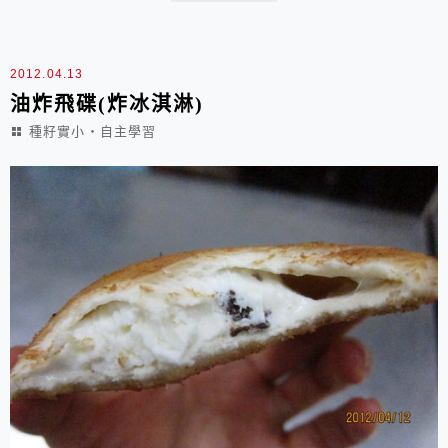
2012.04.13
油炸飛碟(炸冰淇淋)
種籽實小‧自主學習