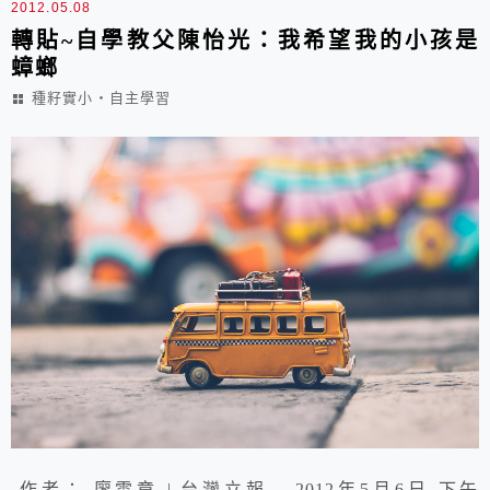
2012.05.08
轉貼~自學教父陳怡光：我希望我的小孩是
蟑螂
種籽實小‧自主學習
作者： 廖雲章 | 台灣立報 – 2012年5月6日 下午