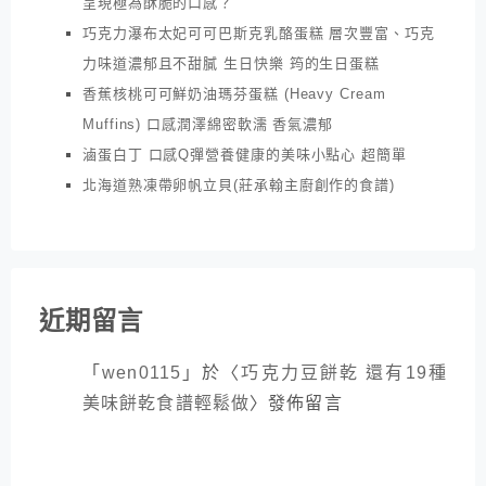
呈現極為酥脆的口感？
巧克力瀑布太妃可可巴斯克乳酪蛋糕 層次豐富、巧克
力味道濃郁且不甜膩 生日快樂 筠的生日蛋糕
香蕉核桃可可鮮奶油瑪芬蛋糕 (Heavy Cream
Muffins) 口感潤澤綿密軟濡 香氣濃郁
滷蛋白丁 口感Q彈營養健康的美味小點心 超簡單
北海道熟凍帶卵帆立貝(莊承翰主廚創作的食譜)
近期留言
「
wen0115
」於〈
巧克力豆餅乾 還有19種
美味餅乾食譜輕鬆做
〉發佈留言