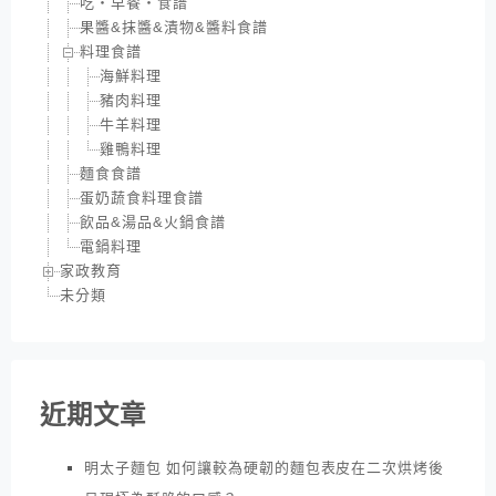
吃‧早餐‧食譜
果醬&抹醬&漬物&醬料食譜
料理食譜
海鮮料理
豬肉料理
牛羊料理
雞鴨料理
麵食食譜
蛋奶蔬食料理食譜
飲品&湯品&火鍋食譜
電鍋料理
家政教育
未分類
近期文章
明太子麵包 如何讓較為硬韌的麵包表皮在二次烘烤後