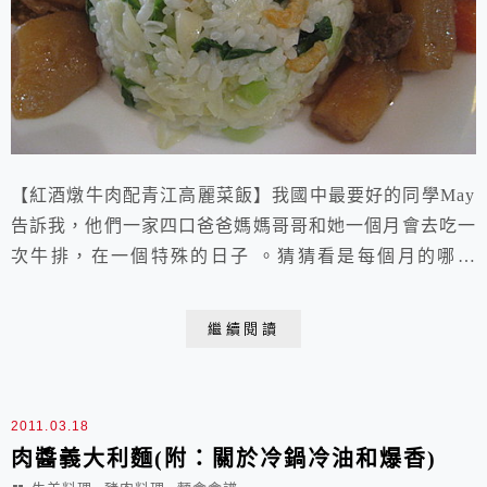
【紅酒燉牛肉配青江高麗菜飯】我國中最要好的同學May
告訴我，他們一家四口爸爸媽媽哥哥和她一個月會去吃一
次牛排，在一個特殊的日子 。猜猜看是每個月的哪一
天？猜出來了嗎？沒錯 ，就在她M.C.來的時候。我現在
想起來，覺得May的父母真是很有智慧，他們利用這樣
繼續閱讀
的"家庭生活儀式"，細心地關照了女兒的身體和心理，牛
肉是鐵質和維生素B群豐富的食物--補血，一般女生在生
理期間都會不舒服，但是May的父母卻將這重...
2011.03.18
肉醬義大利麵(附：關於冷鍋冷油和爆香)