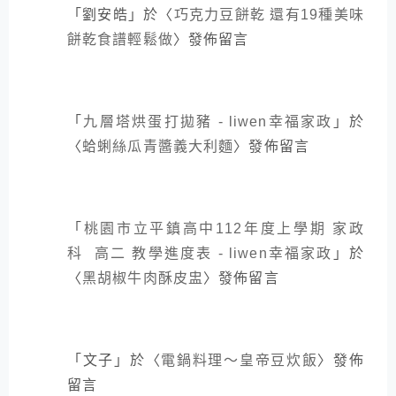
「
劉安皓
」於〈
巧克力豆餅乾 還有19種美味
餅乾食譜輕鬆做
〉發佈留言
「
九層塔烘蛋打拋豬 - liwen幸福家政
」於
〈
蛤蜊絲瓜青醬義大利麵
〉發佈留言
「
桃園市立平鎮高中112年度上學期 家政
科 高二 教學進度表 - liwen幸福家政
」於
〈
黑胡椒牛肉酥皮盅
〉發佈留言
「
文子
」於〈
電鍋料理～皇帝豆炊飯
〉發佈
留言