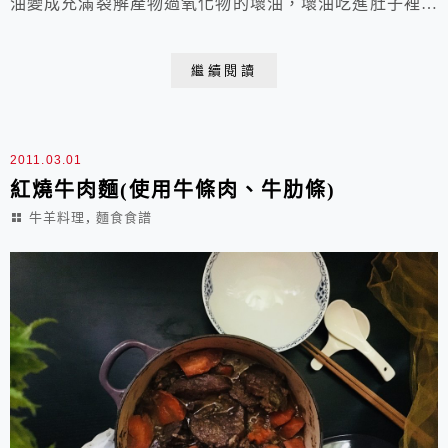
油變成充滿裂解產物過氧化物的壞油，壞油吃進肚子裡，
只有壞處沒有好處，應該要避免。我們要改變傳統中菜
「爆香」的觀念，不要等油熱到冒白煙才下蔥薑蒜等香
繼續閱讀
料，冷鍋(或一點點熱的鍋)冷油一樣可以取出香料食材的
香味，我喜歡讓學生們透過冷鍋冷油炒香洋蔥的過程，來
體會這一點道理。 麗文烹飪DIY教室烹飪實習食譜肉醬
2011.03.01
義...
紅燒牛肉麵(使用牛條肉、牛肋條)
,
牛羊料理
麵食食譜