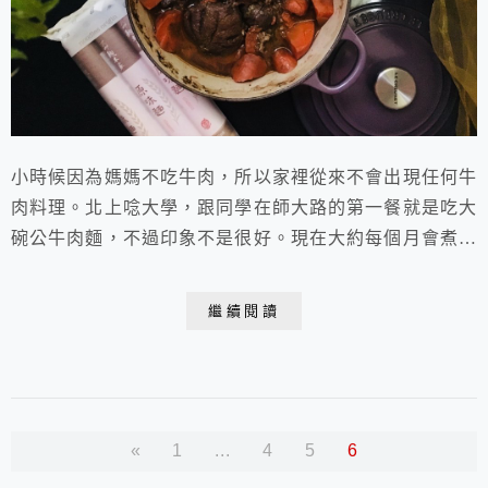
小時候因為媽媽不吃牛肉，所以家裡從來不會出現任何牛
肉料理。北上唸大學，跟同學在師大路的第一餐就是吃大
碗公牛肉麵，不過印象不是很好。現在大約每個月會煮一
次牛肉麵，因為兒子很喜歡，牛肉麵應該算是我們家的家
常菜了吧！316林大展、劉成偉、戴源廷和傅禮賢等四人
繼續閱讀
的作品，沒有紅蘿蔔，就用當令盛產的白蘿蔔，也很好，
他們對自己的手藝也滿意極了。 麗文
烹飪DI...
«
1
...
4
5
6