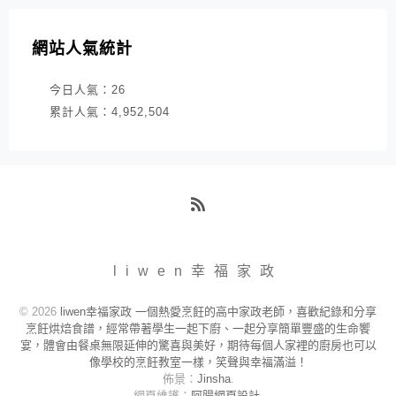
網站人氣統計
今日人氣：
26
累計人氣：
4,952,504
RSS
liwen幸福家政
© 2026
liwen幸福家政 一個熱愛烹飪的高中家政老師，喜歡紀錄和分享
烹飪烘焙食譜，經常帶著學生一起下廚、一起分享簡單豐盛的生命饗
宴，體會由餐桌無限延伸的驚喜與美好，期待每個人家裡的廚房也可以
像學校的烹飪教室一樣，笑聲與幸福滿溢！
佈景：
Jinsha
.
網頁維護：
阿腸網頁設計
.