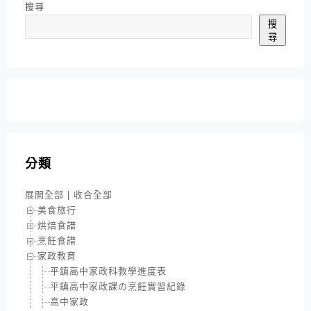
搜尋
搜
尋
分類
展開全部
|
收合全部
美食旅行
烘焙食譜
烹飪食譜
家政教育
平鎮高中家政科教學進度表
平鎮高中家政課の烹飪實習紀錄
高中家政