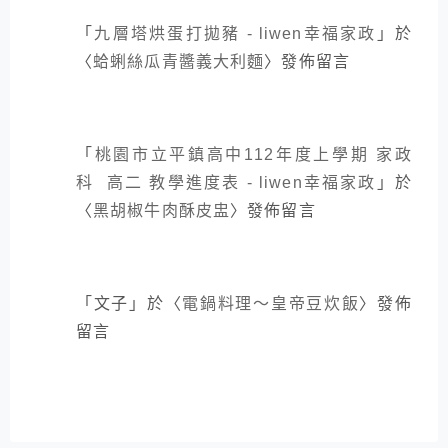
「
九層塔烘蛋打拋豬 - liwen幸福家政
」於
〈
蛤蜊絲瓜青醬義大利麵
〉發佈留言
「
桃園市立平鎮高中112年度上學期 家政
科 高二 教學進度表 - liwen幸福家政
」於
〈
黑胡椒牛肉酥皮盅
〉發佈留言
「
文子
」於〈
電鍋料理～皇帝豆炊飯
〉發佈
留言