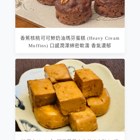
香蕉核桃可可鮮奶油瑪芬蛋糕 (Heavy Cream
Muffins) 口感潤澤綿密軟濡 香氣濃郁