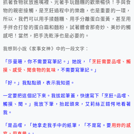
抓著食物就放進嘴裡、光著手玩麵糰的歡樂暢快！手與食
物的親密接觸，是烹飪過程中的樂趣，也是重要的一環，
所以，我們可以用手揉麵糰、用手分離蛋白蛋黃，甚至用
手拌合打發的蛋白霜和麵粉，試著體會那奇妙、美妙的觸
感吧！當然，把手洗乾淨也是必要的。
我想到小說《家事女神》中的一段文字：
「莎曼珊，你不需要寫筆記。」她說，「
烹飪需要品嚐、觸
摸、感受、聞食物的氣味
，不需要寫筆記。」
「好。」我點點頭，表示我知道。
一定要把這個記下來。我拔起筆蓋，快速寫下「烹飪=品嚐、
觸摸、聞。」我放下筆，抬起頭來，艾莉絲正錯愕地看著
我。
「是品嚐，「她拿走我手中的紙筆，「不是寫。要
用妳的感
官，用直覺
。」