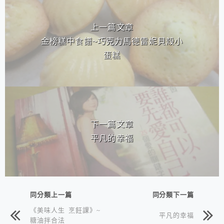
相連文章
上一篇文章
金榜糕中食譜~巧克力馬德雷妮貝殼小
蛋糕
下一篇文章
平凡的幸福
同分類上一篇
同分類下一篇
《美味人生 烹飪課》~
平凡的幸福
糖油拌合法