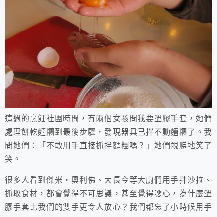
這週的烹飪社團時間，有兩個女孩問我要塑膠手套，她們
處理餅乾麵糰到最後步驟，發現器具已拌不動麵糰了。我
問她們：「不敢用手直接抓拌麵糰嗎？」她們靦腆地笑了
笑。
很多人看到傑米‧奧利佛、大長今等大廚們用手拌沙拉、
抓取食材，都會覺得不可思議，甚至覺得噁心，為什麼塑
膠手套比我們的雙手更令人放心？我們都忘了小時候用手