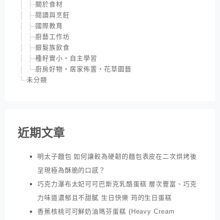
關於食材
閱讀與烹飪
國際教育
廚藝工作坊
銀髮族飲食
種籽實小‧自主學習
廚房好物‧居家佈置‧花草園藝
未分類
近期文章
明太子麵包 如何讓較為硬韌的麵包表皮在二次烘烤後
呈現極為酥脆的口感？
巧克力瀑布太妃可可巴斯克乳酪蛋糕 層次豐富、巧克
力味道濃郁且不甜膩 生日快樂 筠的生日蛋糕
香蕉核桃可可鮮奶油瑪芬蛋糕 (Heavy Cream