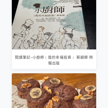
閱讀筆記~小廚師﹝我的幸福投資﹞ 蔡穎卿 時
報出版