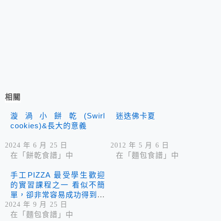
相關
漩渦小餅乾(Swirl
迷迭佛卡夏
cookies)&長大的意義
2024 年 6 月 25 日
2012 年 5 月 6 日
在「餅乾食譜」中
在「麵包食譜」中
手工PIZZA 最受學生歡迎
的實習課程之一 看似不簡
單，卻非常容易成功得到成
就感！ 煮是愛：連披薩都
2024 年 9 月 25 日
可以做成愛心呢！真是愛心
在「麵包食譜」中