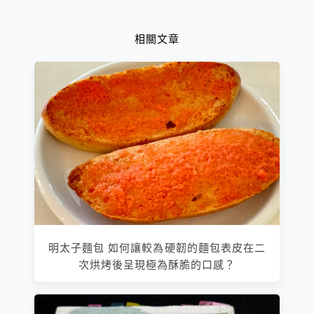
滿溢的家政課！
相關文章
明太子麵包 如何讓較為硬韌的麵包表皮在二
次烘烤後呈現極為酥脆的口感？